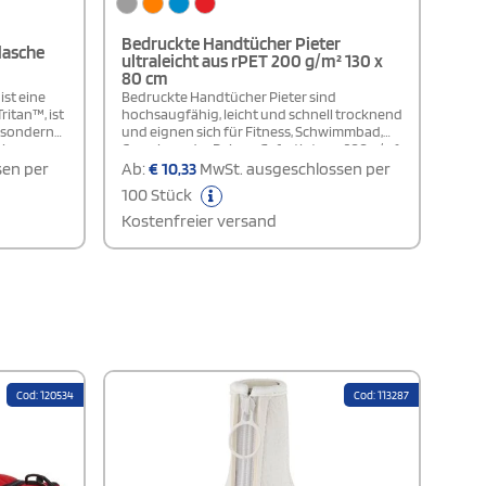
Bedruckte Handtücher Pieter
lasche
ultraleicht aus rPET 200 g/m² 130 x
80 cm
ist eine
Bedruckte Handtücher Pieter sind
ritan™, ist
hochsaugfähig, leicht und schnell trocknend
, sondern
und eignen sich für Fitness, Schwimmbad,
tion
Camping oder Reisen. Gefertigt aus 200 g/m²
che
recyceltem PET-Polyamid (130 x 80 cm),
sen per
Ab:
€
10,33
MwSt. ausgeschlossen per
Deckel und
waschbar bei 40 °C, werden diese
100 Stück
fachen
Handtücher mit Druck mit einem kompakten
e
Aufbewahrungsbeutel aus recyceltem PET
Kostenfreier versand
nsparenz
geliefert, der sich für Logos und
sthetische
Werbezwecke eignet.
st
ng eines
sie sich
gnet.
Cod: 120534
Cod: 113287