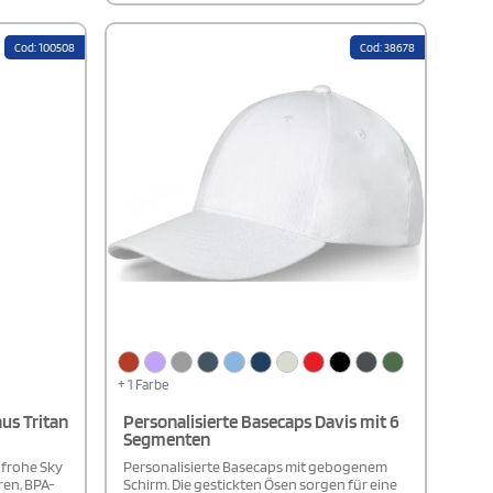
Die gestickten Belüftungsösen sorgen für
angenehme Frische, während der
Klettverschluss aus Stoff eine
Cod: 100508
Cod: 38678
unkomplizierte und sichere
Größenanpassung ermöglicht. Mit einem
Kopfumfang von 58 cm bietet die Basecap
Feniks eine universelle Passform und ist als
Unisex-Modell für Damen und Herren
gleichermaßen geeignet. Dank zahlreicher
Druckoptionen lässt sich Ihr Logo oder
Markenmotiv prominent auf der Kappe
platzieren.
+ 1 Farbe
us Tritan
Personalisierte Basecaps Davis mit 6
Segmenten
nfrohe Sky
Personalisierte Basecaps mit gebogenem
ren, BPA-
Schirm. Die gestickten Ösen sorgen für eine