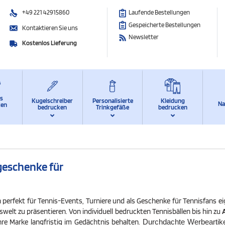
+49 221 42915860
Laufende Bestellungen
Gespeicherte Bestellungen
Kontaktieren Sie uns
Newsletter
Kostenlos Lieferung
ts
Kugelschreiber
Personalisierte
Kleidung
Na
ken
bedrucken
Trinkgefäße
bedrucken
geschenke für
h perfekt für Tennis-Events, Turniere und als Geschenke für Tennisfans e
welt zu präsentieren. Von individuell bedruckten Tennisbällen bis hin zu
Ihre Marke langfristig im Gedächtnis behalten.
Durchdachte Werbeartike