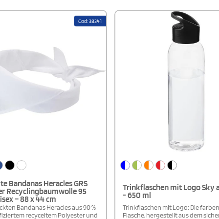
Cod: 38341
te Bandanas Heracles GRS
Trinkflaschen mit Logo Sky a
er Recyclingbaumwolle 95
- 650 ml
sex – 88 x 44 cm
ckten Bandanas Heracles aus 90 %
Trinkflaschen mit Logo: Die farbe
fiziertem recyceltem Polyester und
Flasche, hergestellt aus dem siche