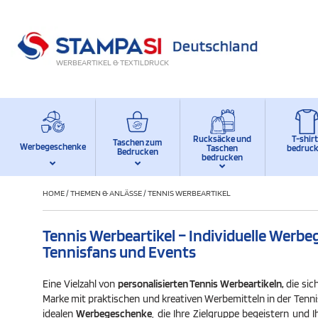
WERBEARTIKEL & TEXTILDRUCK
Rucksäcke und
T-shir
Taschen zum
Werbegeschenke
Taschen
bedruc
Bedrucken
bedrucken
HOME
/
THEMEN & ANLÄSSE
/
TENNIS WERBEARTIKEL
Tennis Werbeartikel – Individuelle Werbe
Tennisfans und Events
Eine Vielzahl von
personalisierten Tennis Werbeartikeln,
die sic
Marke mit praktischen und kreativen Werbemitteln in der Tennis
idealen
Werbegeschenke
, die Ihre Zielgruppe begeistern und 