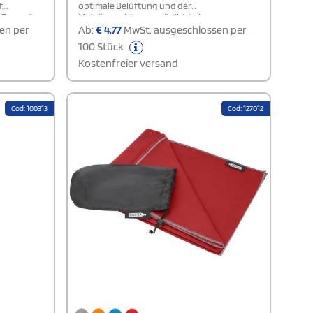
,
optimale Belüftung und der
e Bauweise,
Metallverschluss ermöglicht eine
egenüber
individuelle Anpassung. Perfekt für einen
en per
Ab:
€
4,77
MwSt. ausgeschlossen per
lässigen und stilvollen Look in jeder
100 Stück
ät von 650
Situation!
ntasche
Kostenfreier versand
gängigen
ehbarer
fnen und
em mit
Cod: 100313
Cod: 127012
er.