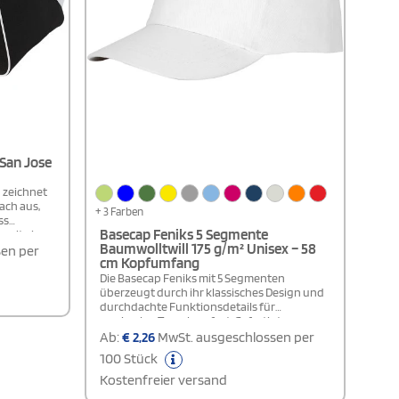
San Jose
 zeichnet
ach aus,
+ 3 Farben
ss
Basecap Feniks 5 Segmente
e mit einer
Baumwolltwill 175 g/m² Unisex – 58
attet, die
en per
cm Kopfumfang
ss verfügt,
und sicher
Die Basecap Feniks mit 5 Segmenten
nd
überzeugt durch ihr klassisches Design und
ion und
durchdachte Funktionsdetails für
n.
maximalen Tragekomfort. Gefertigt aus
hochwertigem 100 % Baumwolltwill mit
Ab:
€
2,26
MwSt. ausgeschlossen per
einem Gewicht von 175 g/m², verbindet sie
100 Stück
Strapazierfähigkeit mit einem weichen,
atmungsaktiven Tragegefühl – ideal für den
Kostenfreier versand
täglichen Einsatz oder sportliche Aktivitäten.