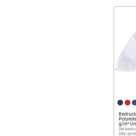
Bedruck
Polyest
g/m² Uni
Die bedru
GRS-zerti