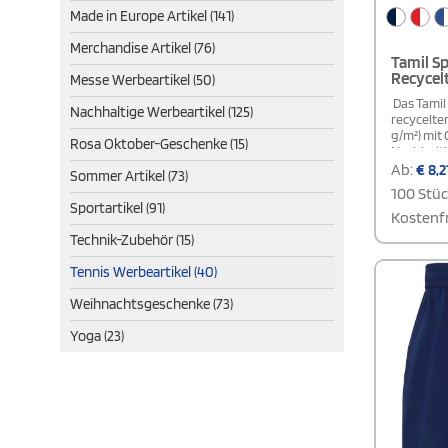
Made in Europe Artikel (141)
Merchandise Artikel (76)
Tamil S
Recycel
Messe Werbeartikel (50)
Das Tamil
Nachhaltige Werbeartikel (125)
recycelte
g/m²) mit 
Rosa Oktober-Geschenke (15)
Nachhalti
sportlich
Ab:
€
8,2
Sommer Artikel (73)
antibakter
100 Stü
Frische, 
Sportartikel (91)
Kragen un
Kostenfr
hochwerti
Technik-Zubehör (15)
verstärkt
Kragen so
Tennis Werbeartikel (40)
und die K
Druckknöp
Weihnachtsgeschenke (73)
moderne, 
Details un
Yoga (23)
Akzente, 
Saum max
garantier
ermöglich
Hautirrit