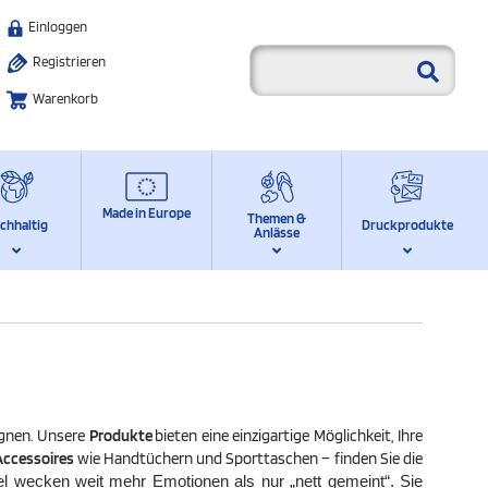
Einloggen
Registrieren
Warenkorb
Made in Europe
Themen &
chhaltig
Druckprodukte
Anlässe
ignen. Unsere
Produkte
bieten eine einzigartige Möglichkeit, Ihre
Accessoires
wie Handtüchern und Sporttaschen – finden Sie die
l wecken weit mehr Emotionen als nur „nett gemeint“. Sie