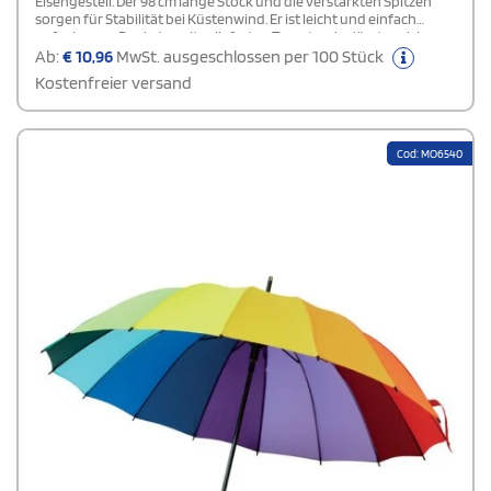
Eisengestell. Der 98 cm lange Stock und die verstärkten Spitzen
sorgen für Stabilität bei Küstenwind. Er ist leicht und einfach
aufzubauen. Dank der mitgelieferten Tragetasche lässt er sich
mühelos transportieren und verstauen. Perfekt für Strand,
Ab:
€
10,96
MwSt. ausgeschlossen per 100 Stück
Picknick und Entspannung im Freien.
Kostenfreier versand
Cod: MO6540