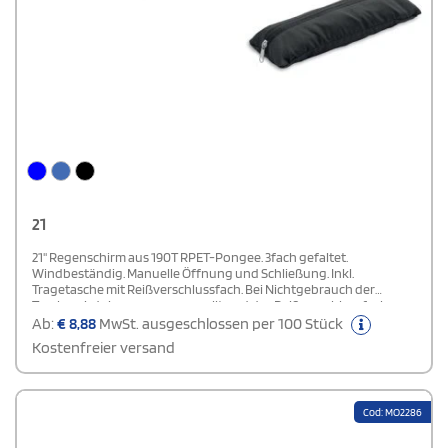
21
21'' Regenschirm aus 190T RPET-Pongee. 3fach gefaltet.
Windbeständig. Manuelle Öffnung und Schließung. Inkl.
Tragetasche mit Reißverschlussfach. Bei Nichtgebrauch der
Tasche wird sie zusammengerollt und das Reißverschlussfach
dient als Schirmhülle.
Ab:
€
8,88
MwSt. ausgeschlossen per 100 Stück
Kostenfreier versand
Cod: MO2286