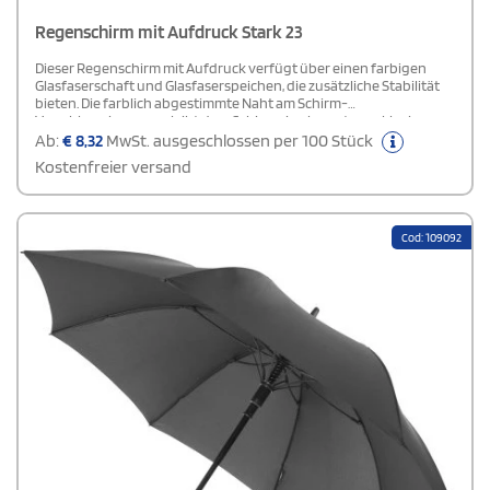
Regenschirm mit Aufdruck Stark 23
Dieser Regenschirm mit Aufdruck verfügt über einen farbigen
Glasfaserschaft und Glasfaserspeichen, die zusätzliche Stabilität
bieten. Die farblich abgestimmte Naht am Schirm-
Verschlussriemen verleiht dem Schirm ein elegantes, exklusives
Design. Das windresistente System sorgt für zuverlässigen Schutz
Ab:
€
8,32
MwSt. ausgeschlossen per 100 Stück
bei jedem Wetter. Ideal für stilbewusste Nutzer, die Funktionalität
Kostenfreier versand
und Design kombinieren möchten.
Cod: 109092