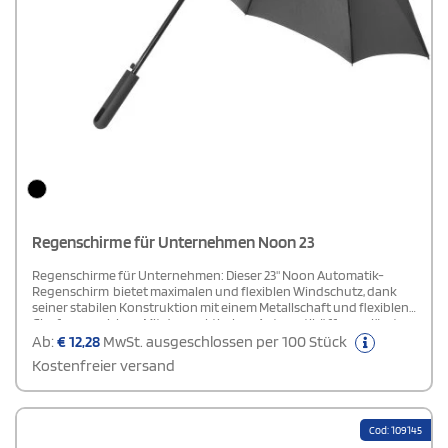
Regenschirme für Unternehmen Noon 23
Regenschirme für Unternehmen: Dieser 23" Noon Automatik-
Regenschirm bietet maximalen und flexiblen Windschutz, dank
seiner stabilen Konstruktion mit einem Metallschaft und flexiblen
Glasfaserspeichen. Mit der praktischen Automatiköffnung lässt
sich der Schirm schnell und einfach entfalten. Der weiche
Ab:
€
12,28
MwSt. ausgeschlossen per 100 Stück
Gummigriff sorgt für einen sicheren und komfortablen Halt, selbst
Kostenfreier versand
bei starkem Wind. Der Schirm wird inklusive einer Hülle geliefert,
die zusätzlichen Schutz und eine bequeme Aufbewahrung bietet.
Cod: 109145