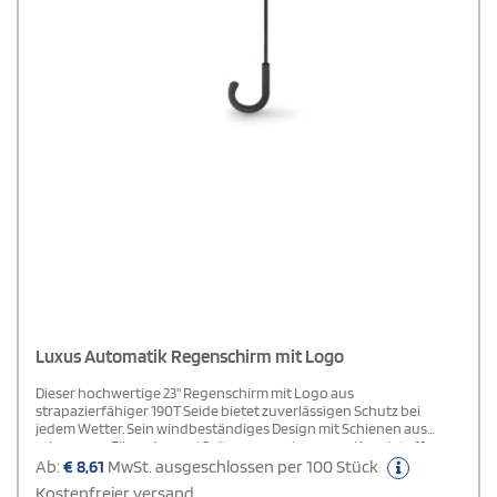
Luxus Automatik Regenschirm mit Logo
Dieser hochwertige 23'' Regenschirm mit Logo aus
strapazierfähiger 190T Seide bietet zuverlässigen Schutz bei
jedem Wetter. Sein windbeständiges Design mit Schienen aus
schwarzem Fiberglas und Spitzen aus schwarzem Kunststoff
sorgt für maximale Stabilität.Der schwarz überzogene Metallstock
Ab:
€
8,61
MwSt. ausgeschlossen per 100 Stück
verleiht dem Schirm eine elegante Optik, während der gebogene,
Kostenfreier versand