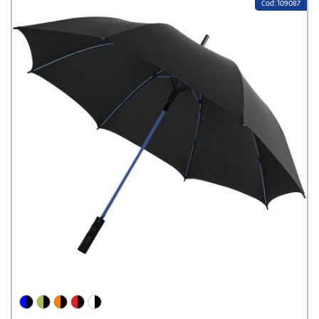
maßgeschneiderte Drucke zu entwickeln, die genau Ihren
Cod: 109087
Anforderungen entsprechen. Wir setzen modernste Drucktechnologien
und hochwertige Materialien ein, um Ihnen Ergebnisse von höchster
Qualität zu garantieren. Wir legen Wert auf eine effiziente Abwicklung
und pünktliche Lieferung, damit Sie Ihre Bestellung pünktlich in den
Händen halten. Unser engagiertes Kundenservice-Team steht Ihnen
jederzeit zur Verfügung, um Ihre Fragen zu beantworten und Sie bei
jedem Schritt Ihres Druckprojekts zu unterstützen. Entdecken Sie die
Welt der maßgeschneiderten Druckaufträge mit Stampasi und lassen
Sie sich von unseren Vorteilen überzeugen. Kontaktieren Sie uns noch
heute, damit Ihr nächstes Druckprojekt schnell Wirklichkeit wird!