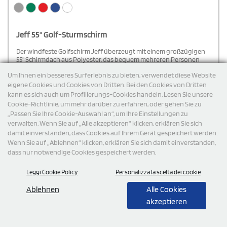
Jeff 55" Golf-Sturmschirm
Der windfeste Golfschirm Jeff überzeugt mit einem großzügigen
55" Schirmdach aus Polyester, das bequem mehreren Personen
Schutz bietet. Der robuste Schaft und Rahmen aus Fiberglas
Um Ihnen ein besseres Surferlebnis zu bieten, verwendet diese Website
sorgen für hohe Flexibilität und Widerstandsfähigkeit bei starkem
Wind. Der praktische Kunststoffgriff mit automatischer Öffnung
Ab:
€
11,84
MwSt. ausgeschlossen per 100 Stück
eigene Cookies und Cookies von Dritten. Bei den Cookies von Dritten
ermöglicht schnelles und bequemes Handling. Die
kann es sich auch um Profilierungs-Cookies handeln. Lesen Sie unsere
Kostenfreier versand
kontrastfarbenen Schirmsegmente bieten eine ideale Fläche für
Cookie-Richtlinie, um mehr darüber zu erfahren, oder gehen Sie zu
auffälliges Branding – perfekt für Events, Werbeaktionen oder
„Passen Sie Ihre Cookie-Auswahl an“, um Ihre Einstellungen zu
den Alltag.
verwalten. Wenn Sie auf „Alle akzeptieren“ klicken, erklären Sie sich
Cod: MO6968
damit einverstanden, dass Cookies auf Ihrem Gerät gespeichert werden.
Wenn Sie auf „Ablehnen“ klicken, erklären Sie sich damit einverstanden,
dass nur notwendige Cookies gespeichert werden.
Leggi Cookie Policy
Personalizza la scelta dei cookie
Ablehnen
Alle Cookies
akzeptieren