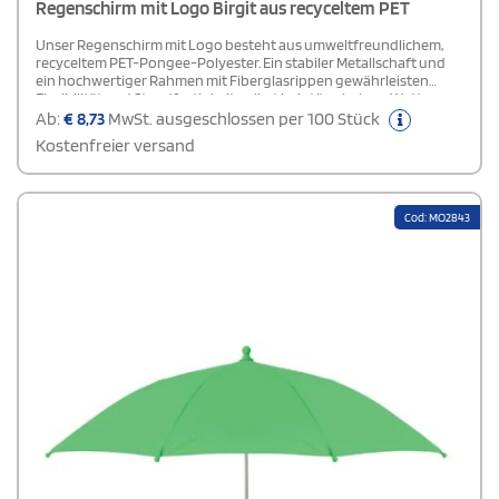
Regenschirm mit Logo Birgit aus recyceltem PET
Unser Regenschirm mit Logo besteht aus umweltfreundlichem,
recyceltem PET-Pongee-Polyester. Ein stabiler Metallschaft und
ein hochwertiger Rahmen mit Fiberglasrippen gewährleisten
Flexibilität und Standfestigkeit, selbst bei stürmischem Wetter.
Dank der mitgelieferten Tasche lässt sich der Schirm bequem in
Ab:
€
8,73
MwSt. ausgeschlossen per 100 Stück
jeder Handtasche oder jedem Rucksack verstauen. Der Holzgriff
Kostenfreier versand
und das nachhaltige Material machen diesen Schirm zu einer
umweltbewussten Wahl. Er ist in modernen Farben erhältlich und
bietet reichlich Platz für individuelle Werbegestaltung auf jedem
Segment.
Cod: MO2843