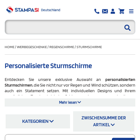
HOME
/
WERBEGESCHENKE
/
REGENSCHIRME
/
STURMSCHIRME
Personalisierte Sturmschirme
Entdecken Sie unsere exklusive Auswahl an
personalisierten
Sturmschirmen
, die Sie nicht nur vor Regen und Wind schützen, sondern
auch ein Statement setzen. Mit individuellen Designs und Ihrem
persönlichen Touch wird jeder Schirm zu einem unverwechselbaren
Accessoire, das Funktionalität und Eleganz vereint. Egal ob für den
Mehr lesen
täglichen Gebrauch oder als besonderes Geschenk - ein personalisierter
Sturmschirm ist nicht nur praktisch, sondern auch ein Ausdruck Ihres
ZWISCHENSUMME DER
individuellen Stils. Lassen Sie sich von unserer Vielfalt an hochwertigen
KATEGORIEN
Sturmschirmen inspirieren und trotzen Sie jedem Wetter mit Klasse!
ARTIKEL
Unser Team wird eng mit Ihnen zusammenarbeiten, um