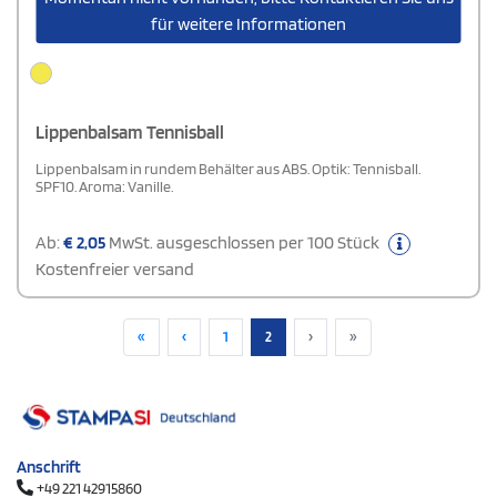
für weitere Informationen
Lippenbalsam Tennisball
Lippenbalsam in rundem Behälter aus ABS. Optik: Tennisball.
SPF10. Aroma: Vanille.
Ab:
€
2,05
MwSt. ausgeschlossen per 100 Stück
Kostenfreier versand
«
‹
1
2
›
»
Anschrift
+49 221 42915860