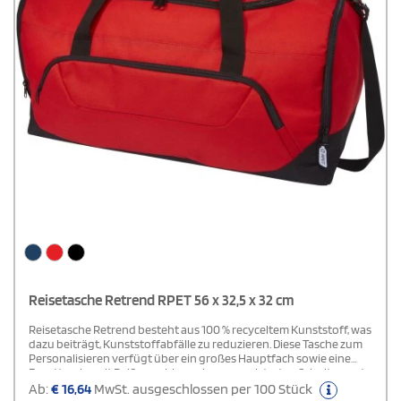
Reisetasche Retrend RPET 56 x 32,5 x 32 cm
Reisetasche Retrend besteht aus 100 % recyceltem Kunststoff, was
dazu beiträgt, Kunststoffabfälle zu reduzieren. Diese Tasche zum
Personalisieren verfügt über ein großes Hauptfach sowie eine
Fronttasche mit Reißverschluss, einen gepolsterten Schultergurt
und gepolsterte Griffe für maximalen Komfort beim Tragen. Durch
Ab:
€
16,64
MwSt. ausgeschlossen per 100 Stück