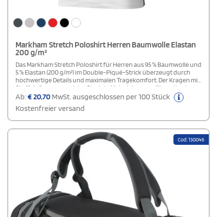
Markham Stretch Poloshirt Herren Baumwolle Elastan
200 g/m²
Das Markham Stretch Poloshirt für Herren aus 95 % Baumwolle und
5 % Elastan (200 g/m²) im Double-Piqué-Strick überzeugt durch
hochwertige Details und maximalen Tragekomfort. Der Kragen mit
Stoffeinfassung und das Stretch-Material sorgen für optimale
Bewegungsfreiheit und eine perfekte Passform.Rückstich-Details
Ab:
€
20,70
MwSt. ausgeschlossen per 100 Stück
verleihen dem Shirt zusätzliche Stabilität, während die 3-
Kostenfreier versand
Knopfleiste mit gravierten Ton-in-Ton-Knöpfen das Design
stilvoll abrundet. Kontrastfarbige V-Einsätze an den Seitennähten
und der kontrastfarbige Halbmond im Nackenbereich setzen
modische Akzente. Das Satin-Nackenband und das Transfer-
Cod: 130046
Hauptlabel bieten etikettfreien Komfort ohne Hautirritationen.
Dank zahlreicher Druckoptionen lässt sich Ihr Logo wirkungsvoll
auf dem Shirt platzieren.