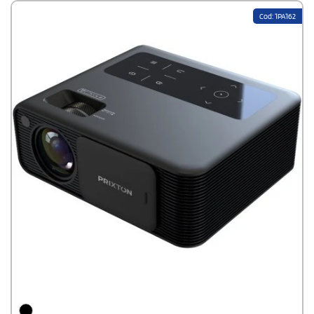
Speichergeräten bis zu 1000 GB kompatibel.Mit einer Helligkeit
Cod: 1PA162
von 260 ANSI-Lumen und einer Lebensdauer der LED-Lampe von
mehr als 50.000 Stunden sorgt er für langanhaltende Leistung.
Das Kontrastverhältnis beträgt 3000:1, bei einem Geräuschpegel
von nur 50 dB. Maximale Leistungsaufnahme 85W. Der Projektor
eignet sich für Filmabende und Präsentationen. Material
Kunststoff. Dimension 26 x 19,8 x 12,3 cm.