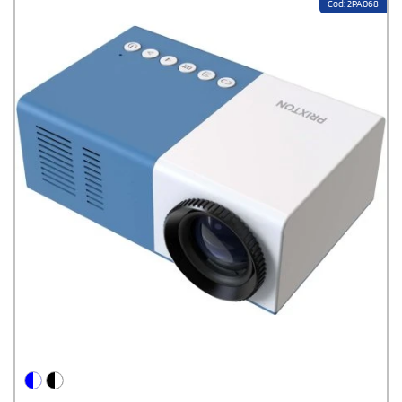
die
mit einem Firmenlogo oder Text
versehen werden können, finden in
Cod: 2PA068
verschiedenen Kontexten und Branchen Anwendung, z. B. im
Bildungswesen, im Handel und in der Unterhaltung. In Schulen und
Universitäten können sie beispielsweise für einen interaktiven und
ansprechenden Unterricht eingesetzt werden, während sie in
Unternehmen für Produktpräsentationen, Betriebsversammlungen
und Mitarbeiterschulungen genutzt werden können.
Darüber hinaus erweisen sich maßgeschneiderte Projektoren als ein
wirksames Instrument für Werbung und können verkaufsfördernd sein,
wenn sie in Einkaufszentren, auf Messen oder bei Sportveranstaltungen
eingesetzt werden,
um Werbebotschaften, Werbeanzeigen oder
Markeninformationen zu projizieren
. Im umfangreichen Katalog von
Stampasi.de finden Sie eine Auswahl an individuell gestaltbaren
Projektoren, die mit Ihrem Logo oder Design bedruckt werden können.
Mit unserem Personalisierungsservice, der das Anbringen Ihres
Firmenlogos, Textes oder Slogans umfasst, können Sie einzigartige und
unverwechselbare Projektoren kreieren, die sich von der Masse
abheben und bei Ihren Kunden und Geschäftspartnern einen
bleibenden Eindruck hinterlassen.