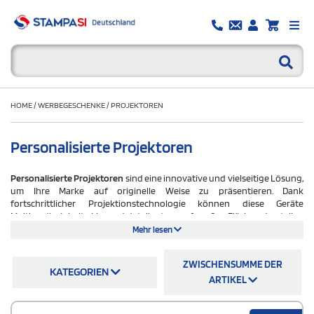
HOME
/
WERBEGESCHENKE
/
PROJEKTOREN
Personalisierte Projektoren
Personalisierte Projektoren
sind eine innovative und vielseitige Lösung,
um Ihre Marke auf originelle Weise zu präsentieren. Dank
fortschrittlicher Projektionstechnologie können diese Geräte
Multimedia-Inhalte klar und detailgetreu auf großen Flächen darstellen
und eignen sich daher ideal für Unternehmenspräsentationen,
Mehr lesen
Veranstaltungen, Messen und Konferenzen. Die individuelle Gestaltung
der Projektoren mit Ihrem Logo, Slogan oder Corporate Design eröffnet
ZWISCHENSUMME DER
eine einzigartige Möglichkeit, Ihre Markenidentität bei Präsentationen
KATEGORIEN
und Veranstaltungen zu unterstreichen, die Sichtbarkeit Ihrer Marke zu
ARTIKEL
erhöhen und einen bleibenden Eindruck bei Kunden und
Geschäftspartnern zu hinterlassen. Individuell gestaltete Projektoren,