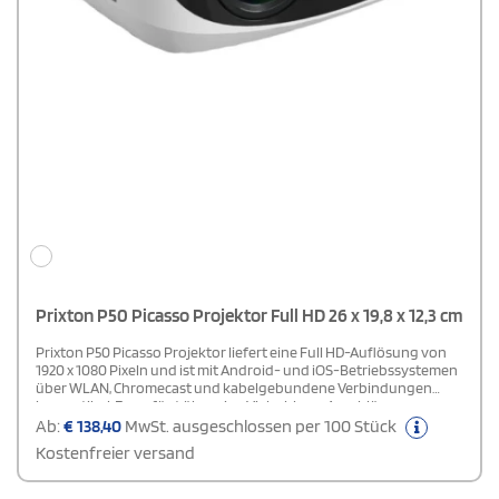
Prixton P50 Picasso Projektor Full HD 26 x 19,8 x 12,3 cm
Prixton P50 Picasso Projektor liefert eine Full HD-Auflösung von
1920 x 1080 Pixeln und ist mit Android- und iOS-Betriebssystemen
über WLAN, Chromecast und kabelgebundene Verbindungen
kompatibel. Er verfügt über eine Vielzahl von Anschlüssen,
darunter 2 x HDMI, USB 2.0, TF, Klinkenstecker, AV IN, DC IN und SD-
Ab:
€
138,40
MwSt. ausgeschlossen per 100 Stück
Kartensteckplatz. Ausgestattet mit einem 5W Lautsprecher, einem
Kostenfreier versand
4,45-Zoll-LCD-Bildschirm und manueller vertikaler Korrektur von
+/- 15º sorgt er für ein beeindruckendes Seherlebnis. Der Projektor
unterstützt Bluetooth® 5.0 für Audiowiedergabe und ist mit