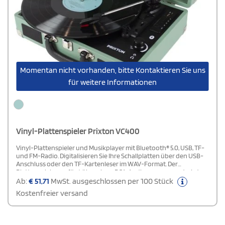
Momentan nicht vorhanden, bitte Kontaktieren Sie uns
für weitere Informationen
Vinyl-Plattenspieler Prixton VC400
Vinyl-Plattenspieler und Musikplayer mit Bluetooth® 5.0, USB, TF-
und FM-Radio. Digitalisieren Sie Ihre Schallplatten über den USB-
Anschluss oder den TF-Kartenleser im WAV-Format. Der
Plattenspieler verfügt über einen RCA-Audioausgang und wird
mit einem Kopfhörer geliefert. Er enthält eine Rubinnadel, um
Ab:
€
51,71
MwSt. ausgeschlossen per 100 Stück
Schallplatten schonend abzuspielen. Er ist in Form einer
Kostenfreier versand
Aktentasche entworfen. Der Plattenspieler kann über Bluetooth®
mit einem mobilen Gerät verbunden werden, um die
Lautsprecherfunktion zu nutzen..