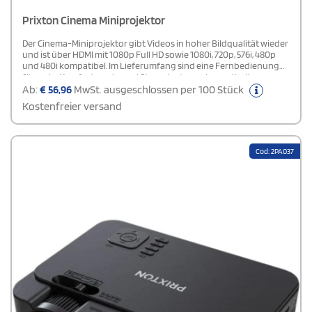
Prixton Cinema Miniprojektor
Der Cinema-Miniprojektor gibt Videos in hoher Bildqualität wieder
und ist über HDMI mit 1080p Full HD sowie 1080i, 720p, 576i, 480p
und 480i kompatibel. Im Lieferumfang sind eine Fernbedienung
für mehr Komfort sowie zwei Stereolautsprecher enthalten.
Neben Videos können auch Audiodateien, Fotos und Texte
Ab:
€
56,96
MwSt. ausgeschlossen per 100 Stück
wiedergegeben werden.
Kostenfreier versand
Cod: 2PA037