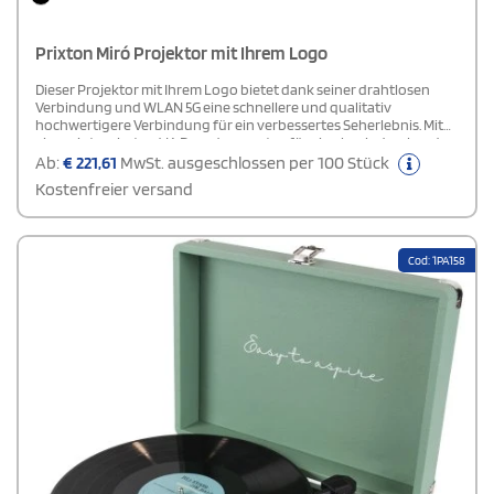
Prixton Miró Projektor mit Ihrem Logo
Dieser Projektor mit Ihrem Logo bietet dank seiner drahtlosen
Verbindung und WLAN 5G eine schnellere und qualitativ
hochwertigere Verbindung für ein verbessertes Seherlebnis. Mit
einem integrierten 4K-Decoder sorgt er für eine beeindruckende
Bildqualität mit viermal mehr Details als HD und einer
Ab:
€
221,61
MwSt. ausgeschlossen per 100 Stück
realistischeren Darstellung. Die 4-Punkt-Trapezkorrektur („Digital
Kostenfreier versand
Keystone“) ermöglicht es, die Größe des projizierten Bildes flexibel
und unabhängig von den Ecken anzupassen. Dieser Projektor
eignet sich perfekt für hochauflösende Inhalte und bietet eine
außergewöhnliche Bildschärfe sowie moderne Technologie für
Cod: 1PA158
jedes Heimkino.