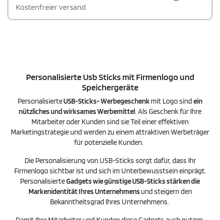
Technologie, um Daten effizient zu übertragen. Mit einer
Kostenfreier versand
Schreibgeschwindigkeit von 3 MB/s und einer
Lesegeschwindigkeit von 10 MB/s bietet dieser Stick zuverlässige
Leistung für Ihre Dateien. Das drehbare Design schützt den USB-
Anschluss, wenn er nicht verwendet wird, und sorgt für
zusätzlichen Komfort und Langlebigkeit. Ideal für alle, die eine
nachhaltige und stilvolle Speicherlösung suchen.
Personalisierte Usb Sticks mit Firmenlogo und
Speichergeräte
Personalisierte
USB-Sticks- Werbegeschenk
mit Logo sind
ein
nützliches und wirksames Werbemittel
. Als Geschenk für Ihre
Mitarbeiter oder Kunden sind sie Teil einer effektiven
Marketingstrategie und werden zu einem attraktiven Werbeträger
für potenzielle Kunden.
Die Personalisierung von USB-Sticks sorgt dafür, dass Ihr
Firmenlogo sichtbar ist und sich im Unterbewusstsein einprägt.
Personalisierte
Gadgets wie günstige USB-Sticks stärken die
Markenidentität Ihres Unternehmens
und steigern den
Bekanntheitsgrad Ihres Unternehmens.