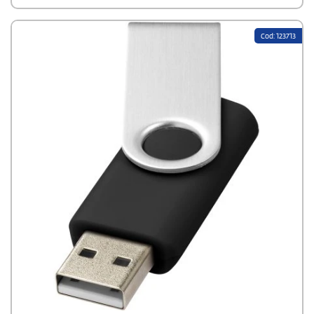
Gebrauch ist. Mit einer Kapazität von 4 GB bietet der Stick
ausreichend Speicherplatz für Dokumente, Fotos und andere
wichtige Dateien. Ideal für den täglichen Einsatz, vereint der
Cod: 123713
Rotate-Metallic USB-Stick eine ansprechende Ästhetik mit
zuverlässiger Leistung.