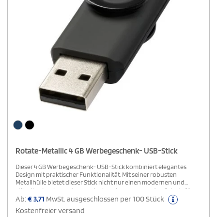
Rotate-Metallic 4 GB Werbegeschenk- USB-Stick
Dieser 4 GB Werbegeschenk- USB-Stick kombiniert elegantes
Design mit praktischer Funktionalität. Mit seiner robusten
Metallhülle bietet dieser Stick nicht nur einen modernen und
stilvollen Look, sondern auch einen hervorragenden Schutz für
Ihre Daten. Das drehbare Gehäuse ermöglicht es Ihnen, den USB-
Ab:
€
3,71
MwSt. ausgeschlossen per 100 Stück
Anschluss bei Bedarf einfach herauszuklappen und schützt ihn
Kostenfreier versand
gleichzeitig vor Staub und Beschädigungen, wenn er nicht in