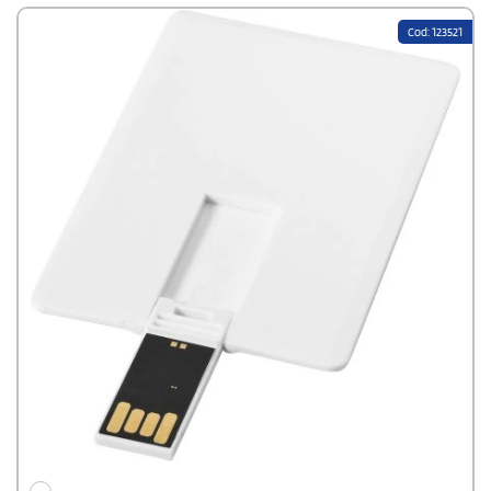
über eine integrierte Telefonladestation für zusätzlichen Komfort.
Ob zu Hause, im Büro oder unterwegs – das Chechia-Kabel bietet
Cod: 123521
Leistung und Stil in einem kompakten Paket. Länge des Kabels:
100 cm.