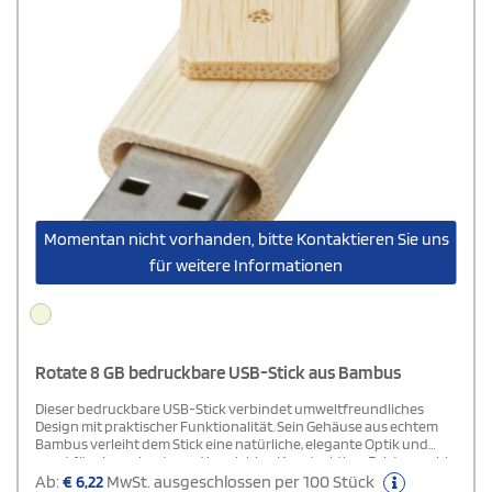
Momentan nicht vorhanden, bitte Kontaktieren Sie uns
für weitere Informationen
Rotate 8 GB bedruckbare USB-Stick aus Bambus
Dieser bedruckbare USB-Stick verbindet umweltfreundliches
Design mit praktischer Funktionalität. Sein Gehäuse aus echtem
Bambus verleiht dem Stick eine natürliche, elegante Optik und
sorgt für eine robuste und langlebige Konstruktion. Er ist sowohl
mit PCs als auch mit MacBooks kompatibel und nutzt die USB 2.0-
Ab:
€
6,22
MwSt. ausgeschlossen per 100 Stück