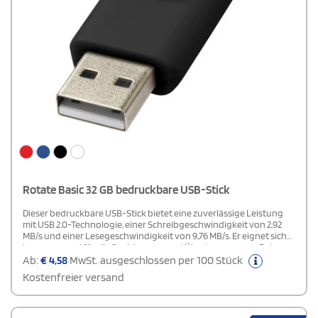
Rotate Basic 32 GB bedruckbare USB-Stick
Dieser bedruckbare USB-Stick bietet eine zuverlässige Leistung
mit USB 2.0-Technologie, einer Schreibgeschwindigkeit von 2,92
MB/s und einer Lesegeschwindigkeit von 9,76 MB/s. Er eignet sich
hervorragend für die Speicherung und Übertragung von Daten
und gewährleistet eine effiziente Nutzung. Bitte beachten Sie,
Ab:
€
4,58
MwSt. ausgeschlossen per 100 Stück
dass für Lieferungen nach Deutschland zusätzlich GEMA-
Kostenfreier versand
Gebühren von 0,24 € pro Stück anfallen. Diese Gebühren sind
notwendig, um die gesetzlichen Anforderungen zu erfüllen. Ideal
für alle, die eine solide und leistungsfähige Speicherlösung
suchen und sich der zusätzlichen Kosten bewusst sind.