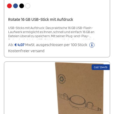
Rotate 16 GB USB-Stick mit Aufdruck
USB-Sticks mit Aufdruck: Das praktische 16 GB USB-Flash-
Laufwerk ermöglicht es Ihnen, schnell und einfach 16 GB an
Dateien überall zu speichern. Mit seiner Plug-and-Play-
Technologie ist der USB-Stick kompatibel mit sowohl Windows-
als auch MacOS-Betriebssystemen, was ihn besonders
Ab:
€
4,07
MwSt. ausgeschlossen per 100 Stück
benutzerfreundlich macht. Er nutzt USB 2.0 für eine
Kostenfreier versand
Schreibgeschwindigkeit von 2,92 MB/s und eine
Lesegeschwindigkeit von 9,76 MB/s, sodass Sie Ihre Daten effizient
übertragen können. Das Gehäuse besteht aus robustem
Kunststoff und verfügt über ein um 360 Grad drehbares
Cod: 124419
Aluminiumgehäuse, das nicht nur einen einfachen Zugang zum
Anschluss ermöglicht, sondern auch verhindert, dass Schmutz
eindringt.