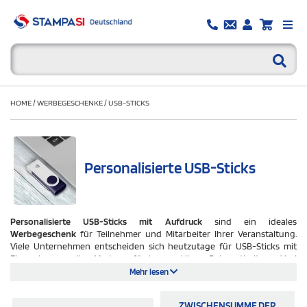
HOME
/
WERBEGESCHENKE
/
USB-STICKS
Personalisierte USB-Sticks
Personalisierte USB-Sticks mit Aufdruck
sind ein ideales
Werbegeschenk
für Teilnehmer und Mitarbeiter Ihrer Veranstaltung.
Viele Unternehmen entscheiden sich heutzutage für USB-Sticks mit
Firmenlogo, um ihre Marke zu fördern und ihren Bekanntheitsgrad bei
potenziellen Kunden zu erhöhen.
Mehr lesen
Das Verschenken eines USB-Sticks mit Ihrem Firmenlogo ist eine gute
ZWISCHENSUMME DER
Möglichkeit, Kunden an Ihr Unternehmen zu binden und Ihre Mitarbeiter