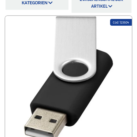
KATEGORIEN
noch stärker zu motivieren, für Sie zu arbeiten. USB-Sticks sind zudem
ARTIKEL
äußerst
nützlich für den Alltag
und Ihre Kunden und Mitarbeiter werden
sie gerne benutzen und damit gleichzeitig für Ihr Unternehmen
werben.
Cod: 123504
Bei StampaSì können Sie zwischen verschiedenen USB-Sticks wählen
und diese schnell und einfach
mit Ihrem Firmenlogo
und Namen
versehen.