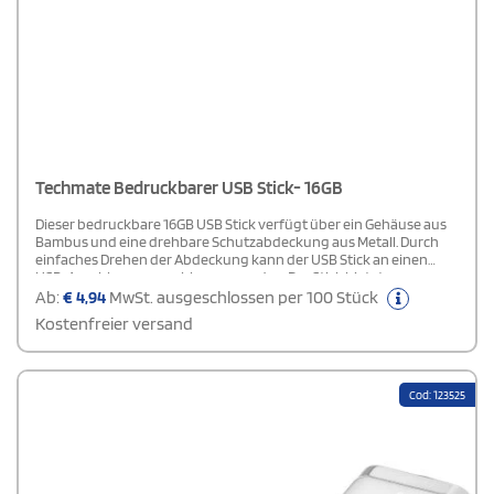
Techmate Bedruckbarer USB Stick- 16GB
Dieser bedruckbare 16GB USB Stick verfügt über ein Gehäuse aus
Bambus und eine drehbare Schutzabdeckung aus Metall. Durch
einfaches Drehen der Abdeckung kann der USB Stick an einen
USB-Anschluss angeschlossen werden. Der Stick bietet
ausreichend Speicherplatz und überzeugt durch sein natürliches
Ab:
€
4,94
MwSt. ausgeschlossen per 100 Stück
Design.
Kostenfreier versand
Cod: 123525