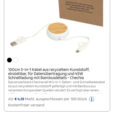
100cm 5-in-1 Kabel aus recyceltem Kunststoff,
einziehbar, für Datenübertragung und 45W
Schnellladung mit Bambusdetails - Chechia
Das einziehbare Chechia 40 W 5-in-1-Daten- und Schnellladekabel
ist aus recyceltem Kunststoff gefertigt und mit Bambus aus
verantwortungsvollen Quellen verziert. Es verfügt über einen
USB-A- und einen Typ-C-Eingang sowie einen kombinierten 2-in-
1-Typ-C- und Lightning-/Micro-USB-Ausgang. Die maximale
Ab:
€
4,39
MwSt. ausgeschlossen per 100 Stück
Ausgangsleistung beträgt 45 W bei USB-C zu USB-C, 24 W bei USB-
Kostenfreier versand
A zu USB-C und 15 W bei allen anderen Anschlüssen. Es ist
kompatibel mit CarPlay und Android Auto und verfügt außerdem