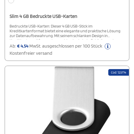
Slim 4 GB Bedruckte USB-Karten
Bedruckte USB-Karten: Dieser 4 GB USB-Stick im
Kreditkartenformat bietet eine elegante und praktische Lösung
zur Datenaufbewahrung. Mit seinem schlanken Design in
Kreditkartengröße passt er problemlos in jede Geldbörse oder
Brieftasche und ist somit besonders mobil und
Ab:
€
4,54
MwSt. ausgeschlossen per 100 Stück
benutzerfreundlich. Trotz der kompakten Größe bietet der USB-
Kostenfreier versand
Stick eine Speicherkapazität von 4 GB, ideal für Dokumente, Fotos
und andere wichtige Dateien. Das moderne und minimalistische
Design macht ihn zudem zu einem stilvollen Accessoire für den
täglichen Gebrauch.
Cod: 123714