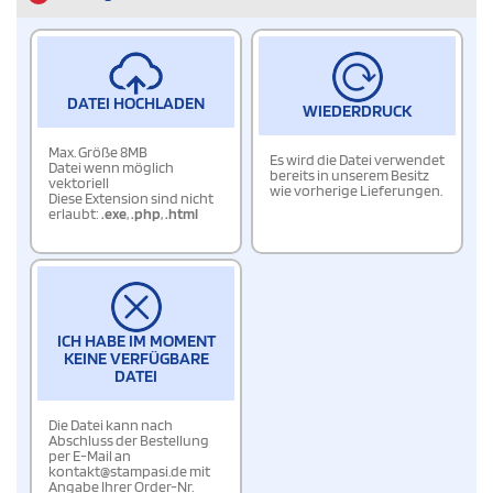
DATEI HOCHLADEN
WIEDERDRUCK
Max. Größe 8MB
Es wird die Datei verwendet
Datei wenn möglich
bereits in unserem Besitz
vektoriell
wie vorherige Lieferungen.
Diese Extension sind nicht
erlaubt:
.exe
,
.php
,
.html
ICH HABE IM MOMENT
KEINE VERFÜGBARE
DATEI
Die Datei kann nach
Abschluss der Bestellung
per E-Mail an
kontakt@stampasi.de mit
Angabe Ihrer Order-Nr.