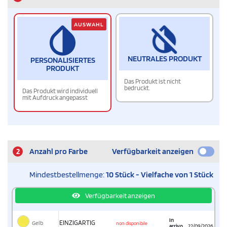
AUSWAHL
NEUTRALES PRODUKT
PERSONALISIERTES
PRODUKT
Das Produkt ist nicht
bedruckt.
Das Produkt wird individuell
mit Aufdruck angepasst
2
Anzahl pro Farbe
Verfügbarkeit anzeigen
Mindestbestellmenge:
10 Stück - Vielfache von 1 Stück
Verfügbarkeit anzeigen
In
Gelb
EINZIGARTIG
non disponibile
arrivo
22/09/2026