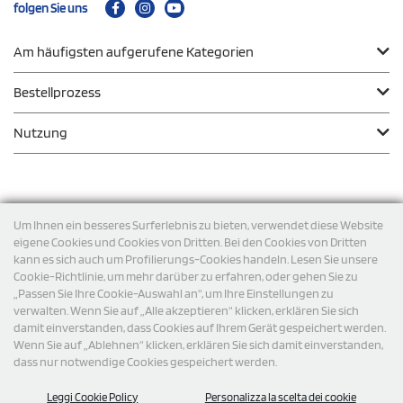
folgen Sie uns
Am häufigsten aufgerufene Kategorien
Bestellprozess
Nutzung
Zahlungsmodalität
Um Ihnen ein besseres Surferlebnis zu bieten, verwendet diese Website
eigene Cookies und Cookies von Dritten. Bei den Cookies von Dritten
kann es sich auch um Profilierungs-Cookies handeln. Lesen Sie unsere
Versand
Cookie-Richtlinie, um mehr darüber zu erfahren, oder gehen Sie zu
„Passen Sie Ihre Cookie-Auswahl an“, um Ihre Einstellungen zu
verwalten. Wenn Sie auf „Alle akzeptieren“ klicken, erklären Sie sich
damit einverstanden, dass Cookies auf Ihrem Gerät gespeichert werden.
Wenn Sie auf „Ablehnen“ klicken, erklären Sie sich damit einverstanden,
dass nur notwendige Cookies gespeichert werden.
Leggi Cookie Policy
Personalizza la scelta dei cookie
© 2026 StampaSi s.r.l. ALLE RECHTE SIND VORBEHALTEN -