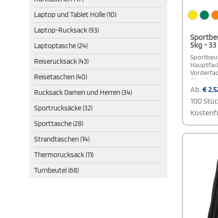
Laptop und Tablet Hülle (10)
Laptop-Rucksack (93)
Sportbeu
5kg - 33
Laptoptasche (24)
Sportbeut
Reiserucksack (43)
Hauptfach
Vorderfac
Reisetaschen (40)
Ohrhörerfa
Ab:
€
2,5
Rucksack Damen und Herren (34)
100 Stü
Sportrucksäcke (32)
Kostenfr
Sporttasche (28)
Strandtaschen (14)
Thermorucksack (11)
Turnbeutel (68)