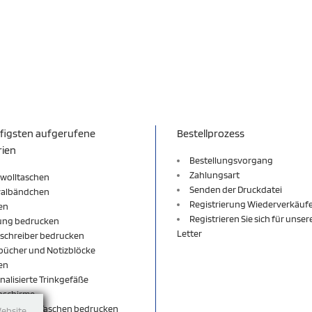
figsten aufgerufene
Bestellprozess
rien
Bestellungsvorgang
Zahlungsart
wolltaschen
Senden der Druckdatei
valbändchen
Registrierung Wiederverkäuf
en
Registrieren Sie sich für unse
ung bedrucken
Letter
schreiber bedrucken
bücher und Notizblöcke
en
nalisierte Trinkgefäße
nschirme
äcke und Taschen bedrucken
Website