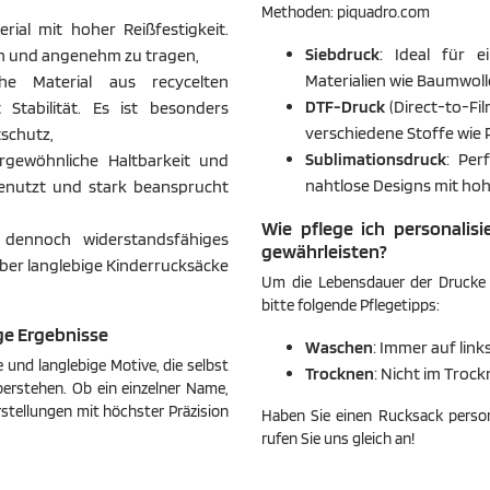
Methoden:​ piquadro.com
ial mit hoher Reißfestigkeit.
Siebdruck
: Ideal für 
gen und angenehm zu tragen,
Materialien wie Baumwolle
he Material aus recycelten
DTF-Druck
(Direct-to-Fil
 Stabilität. Es ist besonders
verschiedene Stoffe wie 
schutz,
Sublimationsdruck
: Per
rgewöhnliche Haltbarkeit und
nahtlose Designs mit hohe
 genutzt und stark beansprucht
Wie pflege ich personalis
 dennoch widerstandsfähiges
gewährleisten?
 aber langlebige Kinderrucksäcke
Um die Lebensdauer der Drucke a
bitte folgende Pflegetipps:​
ge Ergebnisse
Waschen
: Immer auf link
e und langlebige Motive, die selbst
Trocknen
: Nicht im Troc
erstehen. Ob ein einzelner Name,
rstellungen mit höchster Präzision
Haben Sie einen Rucksack persona
rufen Sie uns gleich an!