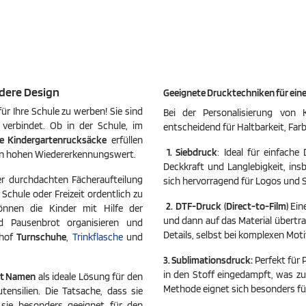
dere Design
Geeignete Drucktechniken für ein
für Ihre Schule zu werben! Sie sind
Bei der Personalisierung von 
t verbindet. Ob in der Schule, im
entscheidend für Haltbarkeit, Farbb
te
Kindergartenrucksäcke
erfüllen
1. Siebdruck
: Ideal für einfach
inen hohen Wiedererkennungswert.
Deckkraft und Langlebigkeit, ins
er durchdachten Fächeraufteilung
sich hervorragend für Logos und S
r Schule oder Freizeit ordentlich zu
2. DTF-Druck (Direct-to-Film)
Ein
önnen die Kinder mit Hilfe der
und dann auf das Material übertr
nd Pausenbrot organisieren und
Details, selbst bei komplexen Moti
nhof
Turnschuhe
,
Trinkflasche
und
3. Sublimationsdruck:
Perfekt für 
in den Stoff eingedampft, was zu
it Namen
als ideale Lösung für den
Methode eignet sich besonders für
tensilien. Die Tatsache, dass sie
t sie besonders geeignet für den