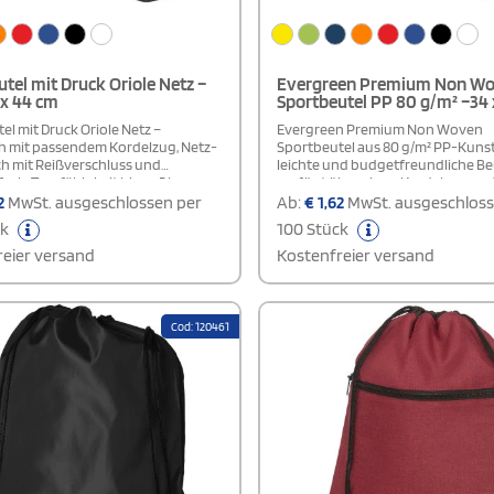
tel mit Druck Oriole Netz –
Evergreen Premium Non W
 x 44 cm
Sportbeutel PP 80 g/m² –34 
el mit Druck Oriole Netz –
Evergreen Premium Non Woven
 mit passendem Kordelzug, Netz-
Sportbeutel aus 80 g/m² PP-Kunst
h mit Reißverschluss und
leichte und budgetfreundliche Be
ch, Tragfähigkeit bis zu 5 kg.
verfügt über einen Kordelzug und 
bequem über der Schulter oder al
2
MwSt. ausgeschlossen per
Ab:
€
1,62
MwSt. ausgeschloss
tragen.Das großzügige Hauptfach
ck
100 Stück
Außenfläche bieten ausreichend P
ein Logo oder eine Botschaft. Dam
eier versand
Kostenfreier versand
sich der Beutel ideal als einfaches
praktisches Geschenk zur Bewerb
Marke oder Marketingkampagne.
Cod: 120461