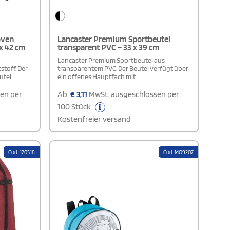
oven
Lancaster Premium Sportbeutel
x 42 cm
transparent PVC – 33 x 39 cm
Lancaster Premium Sportbeutel aus
stoff. Der
transparentem PVC. Der Beutel verfügt über
utel
ein offenes Hauptfach mit
lässt sich
Kordelzugverschluss und eignet sich
s Rucksack
hervorragend für die Anbringung eines
en per
Ab:
€
3,11
MwSt. ausgeschlossen per
 und die
Logos. Damit ist er ideal für Stadionbesuche,
100 Stück
latz für
Veranstaltungen, den Einsatz am
it eignet
Arbeitsplatz und Situationen mit
Kostenfreier versand
 und
besonderen Sicherheitsanforderungen.
ung einer
Cod: 120518
Cod: MO9207