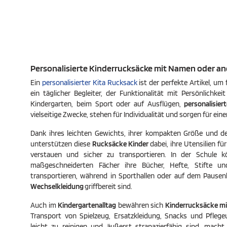
Personalisierte Kinderrucksäcke
mit Namen oder an
Ein
personalisierter Kita Rucksack
ist der perfekte Artikel, um 
ein täglicher Begleiter, der Funktionalität mit Persönlichkei
Kindergarten, beim Sport oder auf Ausflügen,
personalisier
vielseitige Zwecke, stehen für Individualität und sorgen für e
Dank ihres leichten Gewichts, ihrer kompakten Größe und d
unterstützen diese
Rucksäcke Kinder
dabei, ihre Utensilien fü
verstauen und sicher zu transportieren. In der Schule k
maßgeschneiderten Fächer ihre Bücher, Hefte, Stifte u
transportieren, während in Sporthallen oder auf dem Pause
Wechselkleidung
griffbereit sind.
Auch im
Kindergartenalltag
bewähren sich
Kinderrucksäcke m
Transport von Spielzeug, Ersatzkleidung, Snacks und Pflegeu
leicht zu reinigen und äußerst strapazierfähig sind, mach