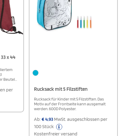
 33 x 44
liertem
nd
er Beutel
schwarzem
Rucksack mit 5 Filzstiften
en per
nd trägt
 es
Rucksack für Kinder mit 5 Filzstiften. Das
Motiv auf der Frontseite kann ausgemalt
werden. 600D Polyester.
.
Ab:
€
4,93
MwSt. ausgeschlossen per
100 Stück
Kostenfreier versand