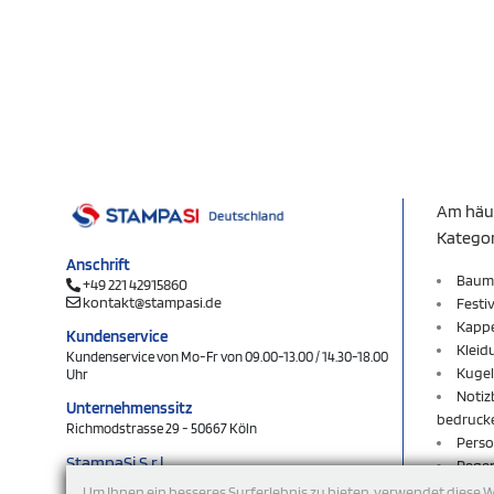
Am häu
Katego
Anschrift
Baum
+49 221 42915860
kontakt@stampasi.de
Festi
Kapp
Kundenservice
Kleid
Kundenservice von Mo-Fr von 09.00-13.00 / 14.30-18.00
Kugel
Uhr
Notiz
Unternehmenssitz
bedruck
Richmodstrasse 29 - 50667 Köln
Perso
StampaSi S.r.l.
Rege
DE356463144
Rucks
Um Ihnen ein besseres Surferlebnis zu bieten, verwendet diese 