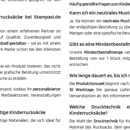
Häufig gestellte Fragen zum
Kinde
Kann ich ein neutrales Must
rrucksäcke bei Stampasi.de
Ja, Sie können ein
neutrales Must
der endgültigen Bestellung zu üb
 von einem erfahrenen Partner im
Mengen oder eine spezifische Pers
f Qualität, Zuverlässigkeit und
iduell gestalten
– sei es mit einem
Gibt es eine Mindestbestel
re Marke schon bei den Kleinsten
Unsere
Mindestbestellmenge
var
Bestellung von nur 1 Stück mögl
wünschen.
ie ein Produkt kreieren, das nicht
eie grafische Beratung unterstützt
Wie lange dauert es, bis ich
che zu erzielen.
Die
Produktionszeit
beginnt nach 
ersand, sodass Ihr
personalisierter
10 Werktage.
Die genaue Liefe
 Werbeaktionen, Veranstaltungen
Versandoption ab. Wir informieren 
Welche Drucktechnik e
ltige Kinderrucksäcke
Kinderrucksäcke?
e Materialien, die sich ideal für
Die Wahl der
Drucktechnik
für K
Material des Rucksacks, dem gew