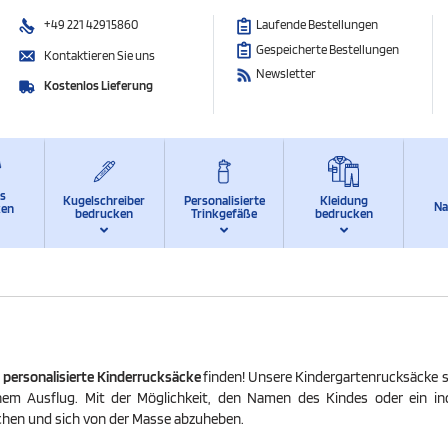
+49 221 42915860
Laufende Bestellungen
Gespeicherte Bestellungen
Kontaktieren Sie uns
Newsletter
Kostenlos Lieferung
ts
Kugelschreiber
Personalisierte
Kleidung
Na
ken
bedrucken
Trinkgefäße
bedrucken
e
personalisierte Kinderrucksäcke
finden! Unsere Kindergartenrucksäcke si
inem Ausflug. Mit der Möglichkeit, den Namen des Kindes oder ein ind
achen und sich von der Masse abzuheben.