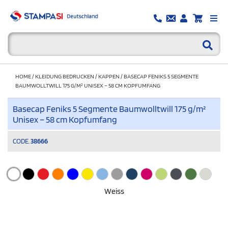
HOME
/
KLEIDUNG BEDRUCKEN
/
KAPPEN
/
BASECAP FENIKS 5 SEGMENTE
BAUMWOLLTWILL 175 G/M² UNISEX – 58 CM KOPFUMFANG
Basecap Feniks 5 Segmente Baumwolltwill 175 g/m²
Unisex – 58 cm Kopfumfang
CODE.
38666
Weiss