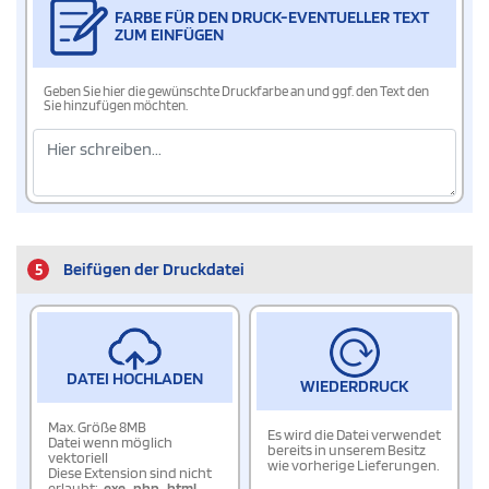
FARBE FÜR DEN DRUCK-EVENTUELLER TEXT
ZUM EINFÜGEN
Geben Sie hier die gewünschte Druckfarbe an und ggf. den Text den
Sie hinzufügen möchten.
5
Beifügen der Druckdatei
DATEI HOCHLADEN
WIEDERDRUCK
Max. Größe 8MB
Es wird die Datei verwendet
Datei wenn möglich
bereits in unserem Besitz
vektoriell
wie vorherige Lieferungen.
Diese Extension sind nicht
erlaubt:
.exe
,
.php
,
.html