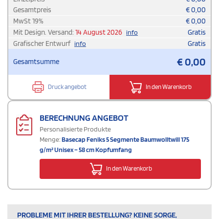
Gesamtpreis
€
0,00
MwSt
19
%
€
0,00
Mit Design. Versand:
14 August 2026
Gratis
info
Grafischer Entwurf
Gratis
info
€
0,00
Gesamtsumme
Druck angebot
In den Warenkorb
BERECHNUNG ANGEBOT
Personalisierte Produkte
Menge:
Basecap Feniks 5 Segmente Baumwolltwill 175
g/m² Unisex – 58 cm Kopfumfang
In den Warenkorb
PROBLEME MIT IHRER BESTELLUNG? KEINE SORGE,