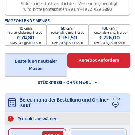
Sofern eine strikt verpflichtete Versendung benötigt
wird, bitte kontaktieren Sie un
+49 221 42915860
EMPFOHLENDE MENGE
10
50
100
Stück
Stück
Stück
Personalisierung. 1 Farbe
Personalisierung. 1 Farbe
Personalisierung. 1 Farbe
€
74,80
€
161,50
€
226,00
MwSt. ausgeschlossen
MwSt. ausgeschlossen
MwSt. ausgeschlossen
Angebot Anfordern
Bestellung neutraler
Muster
STÜCKPRESI - OHNE MwSt.
Info
Berechnung der Bestellung und Online-
Kauf
1
Produkt auswählen
AUSWAHL