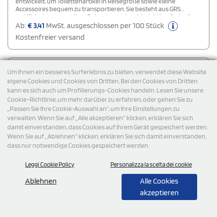
entwickelt, um Toilettenartikel in Reisegröße sowie kleine
Accessoires bequem zu transportieren. Sie besteht aus GRS
zertifiziertem, recyceltem Polyester und verbindet Komfort mit
nachhaltiger Materialauswahl.
Ab:
€
3,41
MwSt. ausgeschlossen per 100 Stück
Kostenfreier versand
Cod: MO2876
Um Ihnen ein besseres Surferlebnis zu bieten, verwendet diese Website
eigene Cookies und Cookies von Dritten. Bei den Cookies von Dritten
kann es sich auch um Profilierungs-Cookies handeln. Lesen Sie unsere
Cookie-Richtlinie, um mehr darüber zu erfahren, oder gehen Sie zu
„Passen Sie Ihre Cookie-Auswahl an“, um Ihre Einstellungen zu
verwalten. Wenn Sie auf „Alle akzeptieren“ klicken, erklären Sie sich
damit einverstanden, dass Cookies auf Ihrem Gerät gespeichert werden.
Wenn Sie auf „Ablehnen“ klicken, erklären Sie sich damit einverstanden,
dass nur notwendige Cookies gespeichert werden.
Leggi Cookie Policy
Personalizza la scelta dei cookie
Ablehnen
Alle Cookies
akzeptieren