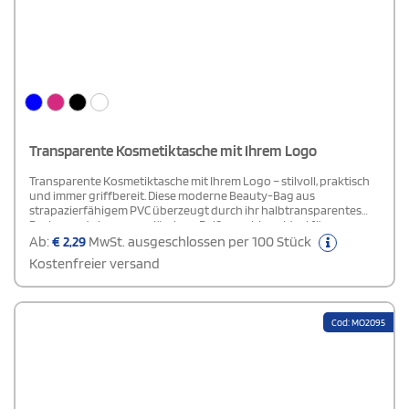
Transparente Kosmetiktasche mit Ihrem Logo
Transparente Kosmetiktasche mit Ihrem Logo – stilvoll, praktisch
und immer griffbereit. Diese moderne Beauty-Bag aus
strapazierfähigem PVC überzeugt durch ihr halbtransparentes
Design und einen zuverlässigen Reißverschluss. Ideal für
unterwegs, auf Reisen oder zur stilvollen Aufbewahrung im
Ab:
€
2,29
MwSt. ausgeschlossen per 100 Stück
Badezimmer. Dank der gefrosteten Optik behalten Sie den
Kostenfreier versand
Überblick über Ihre Essentials, ohne auf Diskretion zu verzichten.
Ein Must-have für alle, die Ordnung und Ästhetik perfekt
kombinieren möchten.
Cod: MO2095