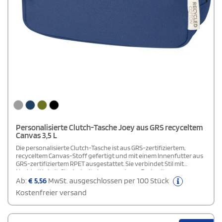
Personalisierte Clutch-Tasche Joey aus GRS recyceltem
Canvas 3,5 L
Die personalisierte Clutch-Tasche ist aus GRS-zertifiziertem,
recyceltem Canvas-Stoff gefertigt und mit einem Innenfutter aus
GRS-zertifiziertem RPET ausgestattet. Sie verbindet Stil mit
Nachhaltigkeit. Sie sind mit einem vorderen Fach mit
Reißverschluss, einem geräumigen Hauptfach mit Reißverschluss
Ab:
€
5,56
MwSt. ausgeschlossen per 100 Stück
und integriertem Organizer sowie einem bequemen
Kostenfreier versand
Schulterriemen ausgestattet. Eine matte Metallplatte dient als
elegante Präsentationsfläche für Ihr Logo und verleiht der Tasche
eine besondere Note. Mit einem Fassungsvermögen von 3,5 Litern
sind diese Taschen nicht nur praktisch, sondern auch ein Ausdruck