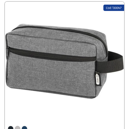
Bei Stampasi.de konfigurieren Sie personalisierte Kulturtaschen direkt
Cod: 130047
online.
Logo hochladen, Modell und Menge wählen
, Staffelpreis
berechnen. Für individuelle Pakete oder größere Auflagen steht das
Team per Kontaktformular zur Verfügung.