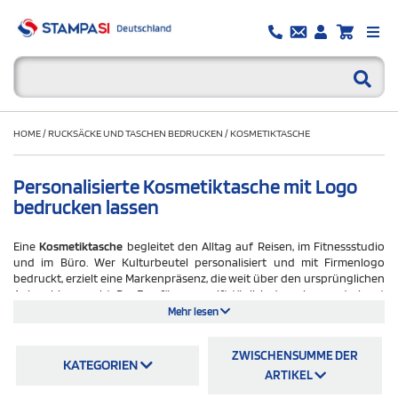
HOME
/
RUCKSÄCKE UND TASCHEN BEDRUCKEN
/
KOSMETIKTASCHE
Personalisierte Kosmetiktasche mit Logo
bedrucken lassen
Eine
Kosmetiktasche
begleitet den Alltag auf Reisen, im Fitnessstudio
und im Büro. Wer Kulturbeutel personalisiert und mit Firmenlogo
bedruckt, erzielt eine Markenpräsenz, die weit über den ursprünglichen
Anlass hinausgeht. Der Empfänger greift täglich danach — und nimmt
die Tasche mit, wohin er auch geht. Personalisierte Kosmetiktaschen
Mehr lesen
eignen sich als
Werbegeschenk für Kunden und Geschäftspartner
, als
Giveaway auf Messen und Events sowie als Teil eines
ZWISCHENSUMME DER
Willkommenspakets für neue Mitarbeitende. Die Produktwahl ist breit:
KATEGORIEN
vom schlichten Baumwollmodell über robuste Polyestervarianten bis
ARTIKEL
hin zu nachhaltigen Taschen aus recyceltem PET.