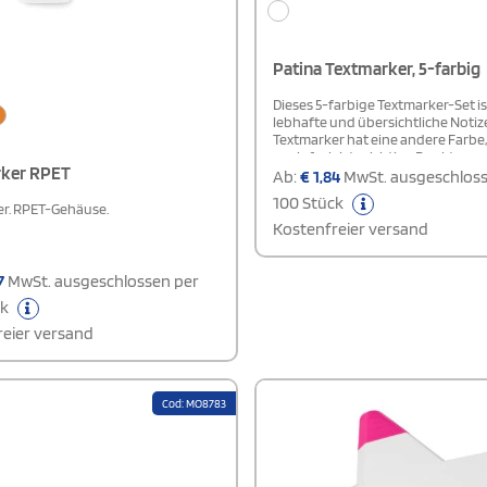
Patina Textmarker, 5-farbig
Dieses 5-farbige Textmarker-Set ist
lebhafte und übersichtliche Notiz
Textmarker hat eine andere Farbe
es einfach ist, wichtige Punkte
ker RPET
hervorzuheben und Informatione
Ab:
€
1,84
MwSt. ausgeschloss
kategorisieren.
100 Stück
r. RPET-Gehäuse.
Kostenfreier versand
7
MwSt. ausgeschlossen per
ck
eier versand
Cod: MO8783