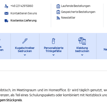
+49 221 42915860
Laufende Bestellungen
Gespeicherte Bestellungen
Kontaktieren Sie uns
Newsletter
Kostenlos Lieferung
ts
Kugelschreiber
Personalisierte
Kleidung
Na
ken
bedrucken
Trinkgefäße
bedrucken
btisch, im Meetingraum und im Homeoffice. Er wird täglich genutzt, we
zen, als Teil eines Schulungspakets oder kombiniert mit Notizblock und
igem Stückpreis
.