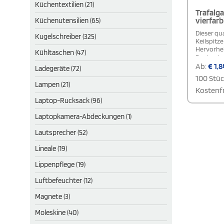
Küchentextilien (21)
Trafalg
vierfarb
Küchenutensilien (65)
Dieser qu
Kugelschreiber (325)
Keilspitze
Hervorheb
Kühltaschen (47)
Dank seine
angenehm 
Ab:
€
1,8
Ladegeräte (72)
präzise A
100 Stü
leuchtend
Lampen (21)
Grün brin
Kostenfr
sorgt für 
Laptop-Rucksack (96)
Schule od
Laptopkamera-Abdeckungen (1)
Lautsprecher (52)
Lineale (19)
Lippenpflege (19)
Luftbefeuchter (12)
Magnete (3)
Moleskine (40)