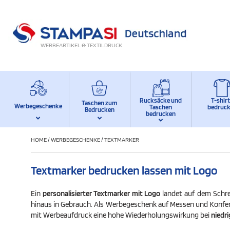
WERBEARTIKEL & TEXTILDRUCK
Rucksäcke und
T-shir
Taschen zum
Werbegeschenke
Taschen
bedruc
Bedrucken
bedrucken
HOME
/
WERBEGESCHENKE
/
TEXTMARKER
Textmarker bedrucken lassen mit Logo
Ein
personalisierter Textmarker mit Logo
landet auf dem Schrei
hinaus in Gebrauch. Als Werbegeschenk auf Messen und Konferen
mit Werbeaufdruck eine hohe Wiederholungswirkung bei
niedr