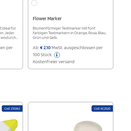
Flower Marker
 ideal für
Blumenförmiger Textmarker mit fünf
en. Jeder
farbigen Textmarkern in Orange, Rosa, Blau,
, wodurch
Grün und Gelb.
n zu
en per
Ab:
€
2,10
MwSt. ausgeschlossen per
100 Stück
Kostenfreier versand
Cod: 210363
Cod: KC2520