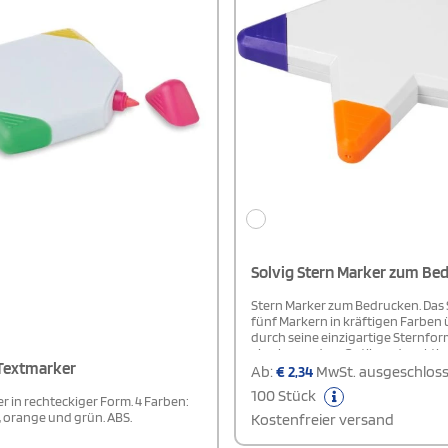
Solvig Stern Marker zum Be
Stern Marker zum Bedrucken. Das 
fünf Markern in kräftigen Farben
durch seine einzigartige Sternform
eine besondere Optik und praktis
Textmarker
Handhabung sorgt. Jeder Marker 
Ab:
€
2,34
MwSt. ausgeschloss
über eine leuchtende Farbe, die I
100 Stück
und Texte deutlich hervorhebt. Ide
r in rechteckiger Form. 4 Farben:
kreatives Arbeiten im Büro, in der
, orange und grün. ABS.
Kostenfreier versand
oder zu Hause. Ein Blickfang auf 