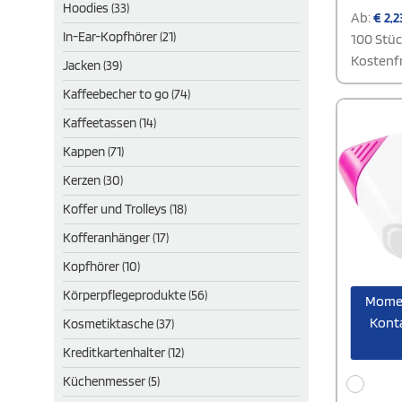
Hoodies (33)
Ab:
€
2,2
In-Ear-Kopfhörer (21)
100 Stü
Kostenfr
Jacken (39)
Kaffeebecher to go (74)
Kaffeetassen (14)
Kappen (71)
Kerzen (30)
Koffer und Trolleys (18)
Kofferanhänger (17)
Kopfhörer (10)
Körperpflegeprodukte (56)
Momen
Konta
Kosmetiktasche (37)
Kreditkartenhalter (12)
Küchenmesser (5)