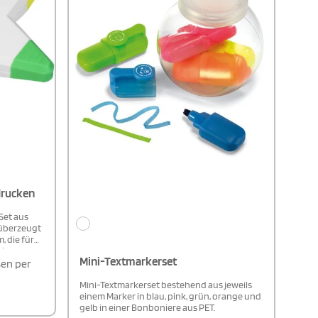
drucken
Set aus
 überzeugt
, die für
che
Mini-Textmarkerset
verfügt
en per
hre Notizen
al für
Mini-Textmarkerset bestehend aus jeweils
 Schule
einem Marker in blau, pink, grün, orange und
jedem
gelb in einer Bonboniere aus PET.