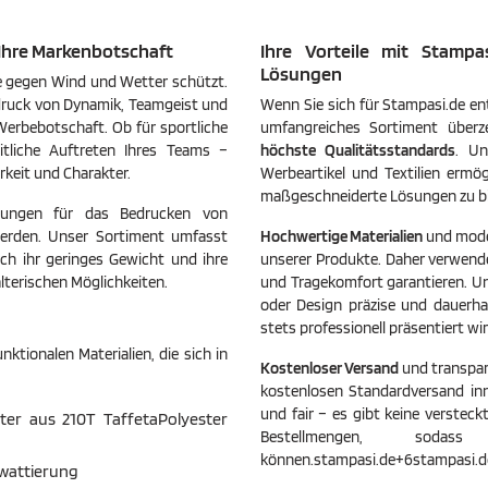
leicht, faltbar und
Passform. Ein zusätzlicher Reißve
eisend sowie winddicht. Inklusive
gewährt Zugang zum Innenfutter 
r Ihre Markenbotschaft
Ihre Vorteile mit Stampa
rer Tragetasche für einfache
einfache Anpassungen. Die Jacke i
rung und Transport.
Kindergrößen erhältlich. Die Mode
Lösungen
Sie gegen Wind und Wetter schützt.
dem Foto sind 120/122 cm groß un
Größe 6.
druck von Dynamik, Teamgeist und
Wenn Sie sich für Stampasi.de ent
 Werbebotschaft. Ob für sportliche
umfangreiches Sortiment überz
itliche Auftreten Ihres Teams –
höchste Qualitätsstandards
. Un
rkeit und Charakter.
Werbeartikel und Textilien ermög
maßgeschneiderte Lösungen zu bi
ösungen für das Bedrucken von
werden. Unser Sortiment umfasst
Hochwertige Materialien
und mod
rch ihr geringes Gewicht und ihre
unserer Produkte. Daher verwende
lterischen Möglichkeiten.
und Tragekomfort garantieren. 
oder Design präzise und dauerha
stets professionell präsentiert wi
ktionalen Materialien, die sich in
Kostenloser Versand
und transpare
kostenlosen Standardversand inn
und fair – es gibt keine verstec
tter aus 210T TaffetaPolyester
Bestellmengen, so
können.stampasi.de+6stampasi.d
-wattierung