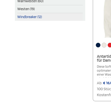
Warnwesten (60)
Westen (19)
Windbreaker (12)
Antartid
für Dam
Diese Soft
optimalen
einer Was
winddichte
wechselh
Ab:
€
16,
umgekehrt
100 Stü
passendem
zusätzlic
Kostenfr
verfügt ü
Reißversc
Zippern, 
Ärmelbünd