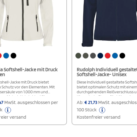
a Softshell-Jacke mit Druck
Rudolph Individuell gestalte
en
Softshell-Jacke- Unisex
shell-Jacke mit Druck bietet
Diese Individuell gestaltete Softs
 Schutz vor den Elementen. Mit
bietet optimalen Schutz mit eine
sersäule von 1.000 mm und
durchgehenden Reißverschluss 
m Material ist sie ideal für
Kinnschutz. Sie verfügt über eine
afte Wetterbedingungen. Der
Brusttasche und seitliche
47
MwSt. ausgeschlossen per
Ab:
€
21,73
MwSt. ausgeschlos
e, versiegelte Reißverschluss mit
Reißverschlusstaschen für prakti
ck
100 Stück
 Kinnschutz sorgt für
Stauraum. Klettverschlüsse an de
hen Komfort und Schutz. Die Jacke
Ärmelbündchen und der elastisch
eier versand
Kostenfreier versand
ber drei praktische
Kordelzug sorgen für eine individ
hlusstaschen mit passenden
Passform. Mit 1.000 mm Wassersä
während Klettverschlüsse an den
winddichtem Material ist sie ideal 
chen eine individuelle
Outdoor-Aktivitäten. Das Modell is