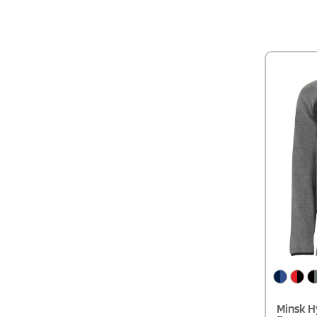
Anpassung
Saum mit 
Stoppern 
Das Modell
– ideal fü
Minsk H