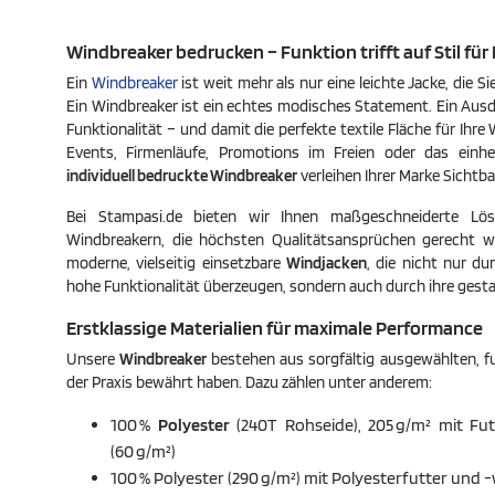
Jacke ist 
wasserabw
Windbreaker bedrucken – Funktion trifft auf Stil fü
verstauba
Aufbewah
Ein
Windbreaker
ist weit mehr als nur eine leichte Jacke, die 
Ein Windbreaker ist ein echtes modisches Statement. Ein Aus
Funktionalität – und damit die perfekte textile Fläche für Ihre
Events, Firmenläufe, Promotions im Freien oder das einhe
individuell bedruckte Windbreaker
verleihen Ihrer Marke Sichtba
Bei Stampasi.de bieten wir Ihnen maßgeschneiderte L
Windbreakern, die höchsten Qualitätsansprüchen gerecht 
moderne, vielseitig einsetzbare
Windjacken
, die nicht nur du
hohe Funktionalität überzeugen, sondern auch durch ihre gesta
Erstklassige Materialien für maximale Performance
Unsere
Windbreaker
bestehen aus sorgfältig ausgewählten, fun
der Praxis bewährt haben. Dazu zählen unter anderem:
100 %
Polyester
(240T Rohseide), 205 g/m² mit Fu
(60 g/m²)
100 % Polyester (290 g/m²) mit Polyesterfutter und 