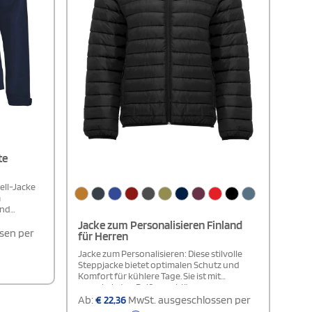
te
hell-Jacke
m
und
Jacke zum Personalisieren Finland
sen per
für Herren
schen
n
Jacke zum Personalisieren: Diese stilvolle
e Saum mit
Steppjacke bietet optimalen Schutz und
uelle
Komfort für kühlere Tage. Sie ist mit
ule und
umgekehrten Reißverschlüssen
für
ausgestattet, die einen Kinnschutz und
Ab:
€
22,36
MwSt. ausgeschlossen per
t 184 cm
Zipper für zusätzlichen Komfort und Schutz