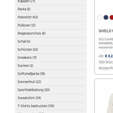
Kappen (71)
Parka (5)
Poloshirt (63)
Pullover (12)
SHIELD
Regenponchos (6)
SOL'S SH
Schal (4)
WINDBREAK
wasserabw
Schürzen (32)
mit Korde
Saumbünd
Ab:
€
8,2
Sneakers (11)
Klettversc
100 Stü
bequeme 
Socken (2)
Größe zu f
Kostenfr
Größentabe
Softshelljacke (18)
Sonnenhut (22)
Sportbekleidung (30)
Sweatshirt (39)
T-Shirts bedrucken (119)