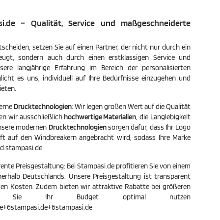
rschluss
kontrastfarbigem Micropolar-Futter bieten
für
Schutz vor Wind und Wetter. Die Jacke ist
si.de – Qualität, Service und maßgeschneiderte
st auch in
wasserabweisend und winddicht, mit einem
lle auf
herausnehmbaren Etikett für vielseitige
d tragen
Nutzung. Das männliche Modell ist 185 cm
groß und trägt Größe M, das weibliche
scheiden, setzen Sie auf einen Partner, der nicht nur durch ein
Modell ist 174 cm groß und trägt Größe S.
eugt, sondern auch durch einen erstklassigen Service und
sere langjährige Erfahrung im Bereich der personalisierten
licht es uns, individuell auf Ihre Bedürfnisse einzugehen und
eten.
erne
Drucktechnologien
: Wir legen großen Wert auf die Qualität
n wir ausschließlich
hochwertige Materialien
, die Langlebigkeit
Unsere modernen
Drucktechnologien
sorgen dafür, dass Ihr Logo
ft auf den Windbreakern angebracht wird, sodass Ihre Marke
rd.stampasi.de
nte Preisgestaltung: Bei Stampasi.de profitieren Sie von einem
erhalb Deutschlands. Unsere Preisgestaltung ist transparent
kten Kosten. Zudem bieten wir attraktive Rabatte bei größeren
dass Sie Ihr Budget optimal nutzen
e+6stampasi.de+6stampasi.de