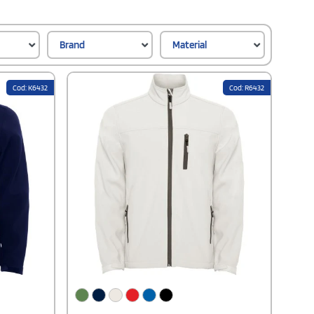
Brand
Material
Cod: K6432
Cod: R6432