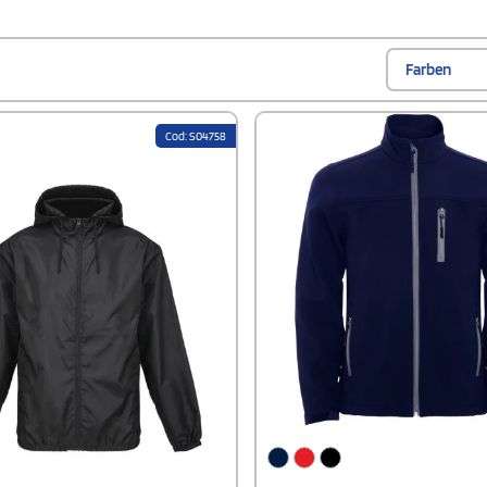
Farben
Cod: S04758