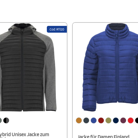
 ermöglichen. Ein verstellbarer
groß und trägt Größe L.
elastischem Kordelzug und
sorgt für eine perfekte Passform.
 ist 179 cm groß und trägt Größe S
r aktive Einsätze im Freien!
Cod: R1120
ybrid Unisex Jacke zum
Jacke für Damen Finland