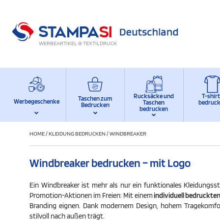
WERBEARTIKEL & TEXTILDRUCK
Rucksäcke und
T-shir
Taschen zum
Werbegeschenke
Taschen
bedruc
Bedrucken
bedrucken
HOME
/
KLEIDUNG BEDRUCKEN
/
WINDBREAKER
Windbreaker bedrucken – mit Logo
Ein Windbreaker ist mehr als nur ein funktionales Kleidung
Promotion-Aktionen im Freien: Mit einem
individuell bedruckte
Branding eignen. Dank modernem Design, hohem Tragekomfort 
stilvoll nach außen trägt.