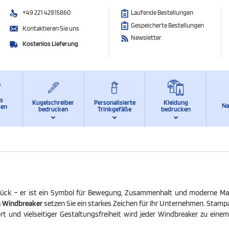
+49 221 42915860
Laufende Bestellungen
Gespeicherte Bestellungen
Kontaktieren Sie uns
Newsletter
Kostenlos Lieferung
ts
Kugelschreiber
Personalisierte
Kleidung
Na
ken
bedrucken
Trinkgefäße
bedrucken
sstück – er ist ein Symbol für Bewegung, Zusammenhalt und moderne Ma
n Windbreaker
setzen Sie ein starkes Zeichen für Ihr Unternehmen. Stampa
und vielseitiger Gestaltungsfreiheit wird jeder Windbreaker zu einem 