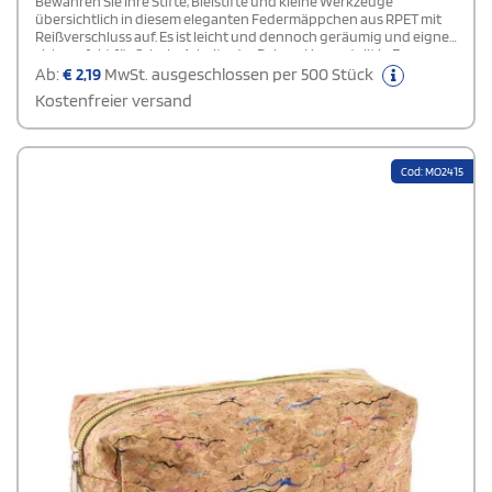
Bewahren Sie Ihre Stifte, Bleistifte und kleine Werkzeuge
übersichtlich in diesem eleganten Federmäppchen aus RPET mit
Reißverschluss auf. Es ist leicht und dennoch geräumig und eignet
sich perfekt für Schule, Arbeit oder Reisen. Hergestellt in Europa.
Ab:
€
2,19
MwSt. ausgeschlossen per 500 Stück
Kostenfreier versand
Cod: MO2415