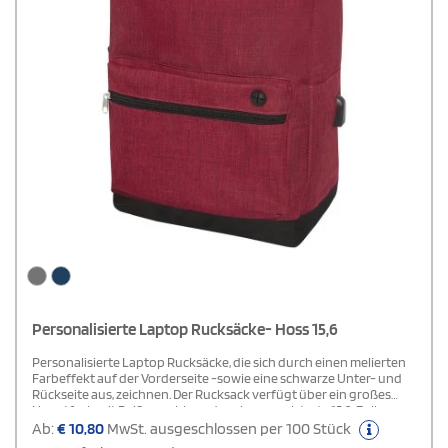
Personalisierte Laptop Rucksäcke- Hoss 15,6
Personalisierte Laptop Rucksäcke, die sich durch einen melierten
Farbeffekt auf der Vorderseite -sowie eine schwarze Unter- und
Rückseite aus, zeichnen. Der Rucksack verfügt über ein großes
Hauptfach mit Reißverschluss, das eine gepolsterte 15,6-Zoll-
Laptophülle enthält, sowie über ein vorderes Fach mit
Ab:
€
10,80
MwSt. ausgeschlossen per 100 Stück
Reißverschluss für den schnellen Zugriff auf mobile Geräte.