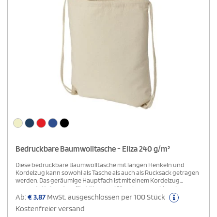
Bedruckbare Baumwolltasche - Eliza 240 g/m²
Diese bedruckbare Baumwolltasche mit langen Henkeln und
Kordelzug kann sowohl als Tasche als auch als Rucksack getragen
werden. Das geräumige Hauptfach ist mit einem Kordelzug
ausgestattet und verfügt über zwei 31 cm lange, umklappbare
Henkel. Das Fassungsvermögen beträgt 1,5 Liter, die Tragkraft bis
Ab:
€
3,87
MwSt. ausgeschlossen per 100 Stück
zu 5 kg.
Kostenfreier versand