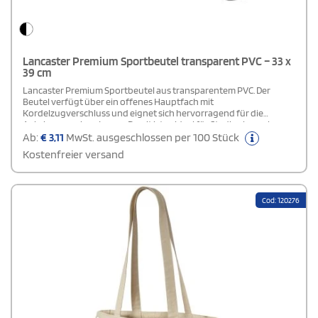
Lancaster Premium Sportbeutel transparent PVC – 33 x
39 cm
Lancaster Premium Sportbeutel aus transparentem PVC. Der
Beutel verfügt über ein offenes Hauptfach mit
Kordelzugverschluss und eignet sich hervorragend für die
Anbringung eines Logos. Damit ist er ideal für Stadionbesuche,
Veranstaltungen, den Einsatz am Arbeitsplatz und Situationen mit
Ab:
€
3,11
MwSt. ausgeschlossen per 100 Stück
besonderen Sicherheitsanforderungen.
Kostenfreier versand
Cod: 120276