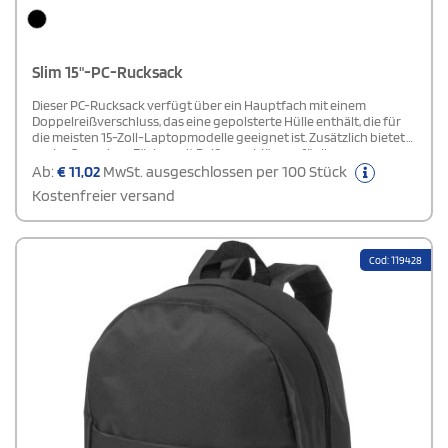
Slim 15"-PC-Rucksack
Dieser PC-Rucksack verfügt über ein Hauptfach mit einem
Doppelreißverschluss, das eine gepolsterte Hülle enthält, die für
die meisten 15-Zoll-Laptopmodelle geeignet ist. Zusätzlich bietet
er vier Organizer-Fächer mit Reißverschlüssen für Ihre
technischen Accessoires. An den Seiten befinden sich zwei weitere
Ab:
€
11,02
MwSt. ausgeschlossen per 100 Stück
Fächer mit Reißverschlüssen für Kabel, Ladegeräte und Ähnliches,
Kostenfreier versand
sowie eine Vordertasche mit Reißverschluss. Oben ist eine
Einschubtasche mit Reißverschluss für schnellen Zugriff zu finden.
Ideal als Geeschenk!
Cod: 119428