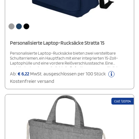
Personalisierte Laptop-Rucksäcke Stratta 15
Personalisierte Laptop-Rucksäcke bieten zwei verstellbare
Schulterriemen, ein Hauptfach mit einer integrierten 15-Zoll-
Laptophülle und eine vordere Reißverschlusstasche. Eine
praktische Lasche ermöglicht die Befestigung von zusätzlicher
Ausrüstung.
Ab:
€
6,22
MwSt. ausgeschlossen per 100 Stück
Kostenfreier versand
Cod: 120704