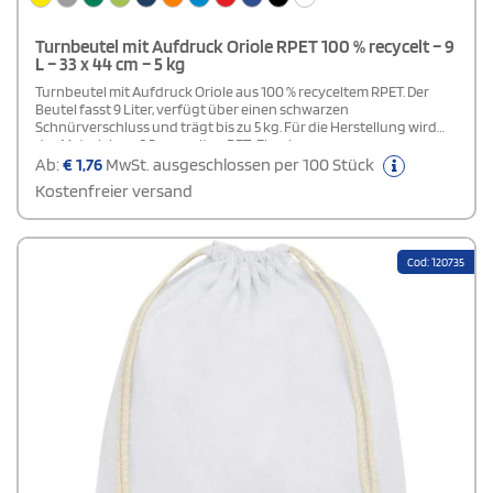
Turnbeutel mit Aufdruck Oriole RPET 100 % recycelt – 9
L – 33 x 44 cm – 5 kg
Turnbeutel mit Aufdruck Oriole aus 100 % recyceltem RPET. Der
Beutel fasst 9 Liter, verfügt über einen schwarzen
Schnürverschluss und trägt bis zu 5 kg. Für die Herstellung wird
das Material aus 3,5 recycelten PET-Flaschen
gewonnen.Personalisierte Rucksäcke aus 100 % recyceltem
Ab:
€
1,76
MwSt. ausgeschlossen per 100 Stück
Kunststoff leisten einen Beitrag zur Reduzierung von
Kostenfreier versand
Kunststoffabfällen. Das geräumige Hauptfach lässt sich über den
Kordelzug sicher verschließen und bietet bei 9 Litern Volumen
ausreichend Platz für eine Belastung von bis zu 5 kg.
Cod: 120735