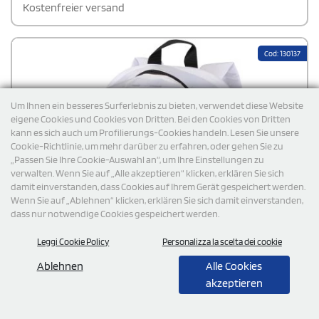
Sicherheit sorgt eine Innentasche mit Reißverschluss. Der
Kostenfreier versand
vollständig verstellbare und gepolsterte Schultergurt
gewährleistet einen angenehmen Tragekomfort.
Cod: 130137
Um Ihnen ein besseres Surferlebnis zu bieten, verwendet diese Website
eigene Cookies und Cookies von Dritten. Bei den Cookies von Dritten
kann es sich auch um Profilierungs-Cookies handeln. Lesen Sie unsere
Cookie-Richtlinie, um mehr darüber zu erfahren, oder gehen Sie zu
„Passen Sie Ihre Cookie-Auswahl an“, um Ihre Einstellungen zu
verwalten. Wenn Sie auf „Alle akzeptieren“ klicken, erklären Sie sich
damit einverstanden, dass Cookies auf Ihrem Gerät gespeichert werden.
Wenn Sie auf „Ablehnen“ klicken, erklären Sie sich damit einverstanden,
dass nur notwendige Cookies gespeichert werden.
Leggi Cookie Policy
Personalizza la scelta dei cookie
Ablehnen
Alle Cookies
akzeptieren