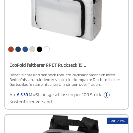
EcoFold faltbarer RPET Rucksack 15 L
Dieser leichte und dennoch robuste Rucksack passt sich Ihren
Bedürfnissen an, indem er sich in eine kompakte Tasche mit einer
Gurtschlaufe zum einfachen Umhängen oder Tragen
zusammenfalten lässt. Damit ist er perfekt für Reisende, Wanderer
und den täglichen Gebrauch. Ausgestattet mit einem Hauptfach
Ab:
€
5,39
MwSt. ausgeschlossen per 100 Stück
mit Reißverschluss, einer Fronttasche mit Reißverschluss, zwei
Kostenfreier versand
Seitentaschen und verstellbaren Schulterriemen. Hergestellt aus
PVC-freiem, recyceltem Polyester. Fassungsvermögen: 15 Liter.
Cod: 120247