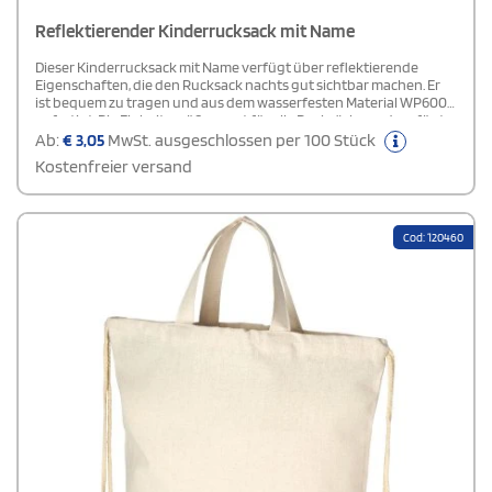
Reflektierender Kinderrucksack mit Name
Dieser Kinderrucksack mit Name verfügt über reflektierende
Eigenschaften, die den Rucksack nachts gut sichtbar machen. Er
ist bequem zu tragen und aus dem wasserfesten Material WP600
gefertigt. Die Einheitsgröße passt für alle Rucksäcke und verfügt
über 5 cm breite Reflexstreifen. Dieser Überzug ist ein
Ab:
€
3,05
MwSt. ausgeschlossen per 100 Stück
reflektierendes Accessoire, das die Sichtbarkeit in der Nacht
Kostenfreier versand
verbessert. Eine Konformitätserklärung ist auf Anfrage erhältlich.
Cod: 120460