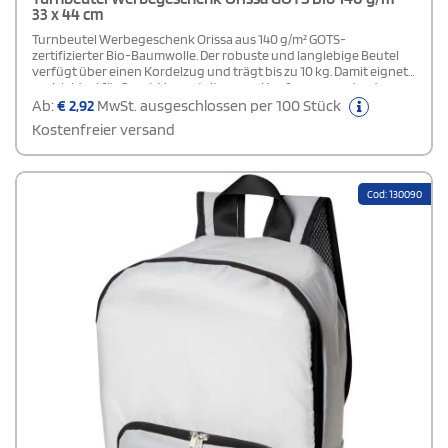
33 x 44 cm
Turnbeutel Werbegeschenk Orissa aus 140 g/m² GOTS-
zertifizierter Bio-Baumwolle. Der robuste und langlebige Beutel
verfügt über einen Kordelzug und trägt bis zu 10 kg. Damit eignet
er sich ideal für Sport, Veranstaltungen, Konferenzen oder den
Einsatz im Fitnessstudio.
Ab:
€
2,92
MwSt. ausgeschlossen per 100 Stück
Kostenfreier versand
Cod: 130090