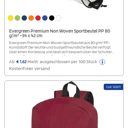
Evergreen Premium Non Woven Sportbeutel PP 80
g/m² –34 x 42 cm
Evergreen Premium Non Woven Sportbeutel aus 80 g/m² PP-
Kunststoff. Der leichte und budgetfreundliche Beutel verfügt
über einen Kordelzug und lässt sich bequem über der Schulter
oder als Rucksack tragen.Das großzügige Hauptfach und die
Außenfläche bieten ausreichend Platz für ein Logo oder eine
Ab:
€
1,62
MwSt. ausgeschlossen per 100 Stück
Botschaft. Damit eignet sich der Beutel ideal als einfaches und
Kostenfreier versand
praktisches Geschenk zur Bewerbung einer Marke oder
Marketingkampagne.
Cod: 120511