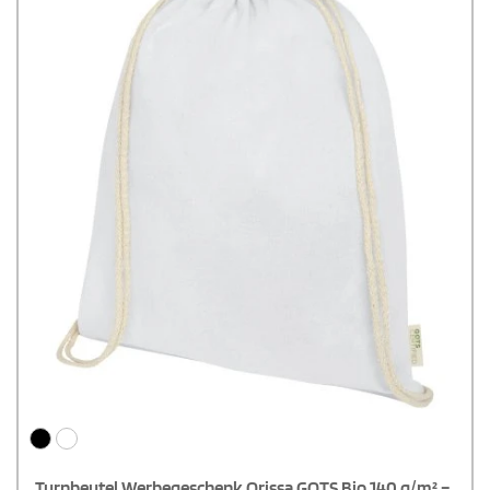
Turnbeutel Werbegeschenk Orissa GOTS Bio 140 g/m² –