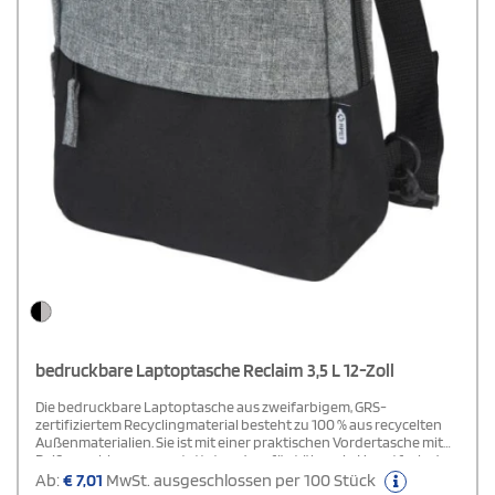
bedruckbare Laptoptasche Reclaim 3,5 L 12-Zoll
Die bedruckbare Laptoptasche aus zweifarbigem, GRS-
zertifiziertem Recyclingmaterial besteht zu 100 % aus recycelten
Außenmaterialien. Sie ist mit einer praktischen Vordertasche mit
Reißverschluss ausgestattet und verfügt über ein Hauptfach, das
genügend Raum für ein 12-Zoll-Tablet bietet. Für zusätzliche
Ab:
€
7,01
MwSt. ausgeschlossen per 100 Stück