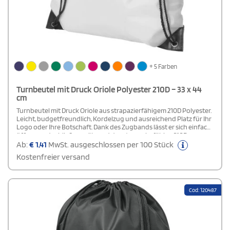
+ 5 Farben
Turnbeutel mit Druck Oriole Polyester 210D – 33 x 44
cm
Turnbeutel mit Druck Oriole aus strapazierfähigem 210D Polyester.
Leicht, budgetfreundlich, Kordelzug und ausreichend Platz für Ihr
Logo oder Ihre Botschaft. Dank des Zugbands lässt er sich einfach
öffnen und schließen, während das strapazierfähige 210D-
Polyestermaterial Stabilität und Langlebigkeit gewährleistet.
Ab:
€
1,41
MwSt. ausgeschlossen per 100 Stück
Kostenfreier versand
Cod: 120487