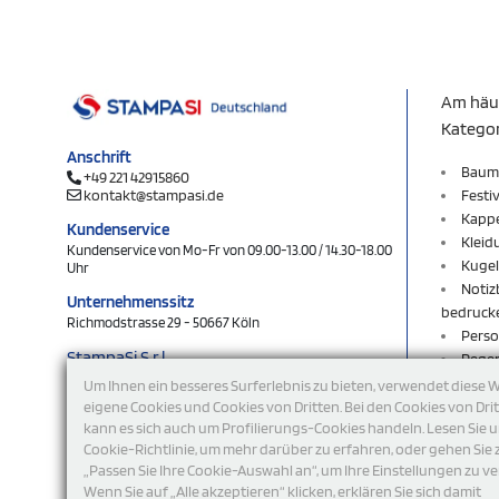
Am häu
Katego
Anschrift
Baum
+49 221 42915860
kontakt@stampasi.de
Festi
Kapp
Kundenservice
Kleid
Kundenservice von Mo-Fr von 09.00-13.00 / 14.30-18.00
Kugel
Uhr
Notiz
Unternehmenssitz
bedruck
Richmodstrasse 29 - 50667 Köln
Perso
StampaSi S.r.l.
Rege
DE356463144
Rucks
Um Ihnen ein besseres Surferlebnis zu bieten, verwendet diese 
Schlü
eigene Cookies und Cookies von Dritten. Bei den Cookies von Dri
folgen Sie uns
kann es sich auch um Profilierungs-Cookies handeln. Lesen Sie 
Schlü
Cookie-Richtlinie, um mehr darüber zu erfahren, oder gehen Sie 
Shop
„Passen Sie Ihre Cookie-Auswahl an“, um Ihre Einstellungen zu ve
Sweat
Wenn Sie auf „Alle akzeptieren“ klicken, erklären Sie sich damit