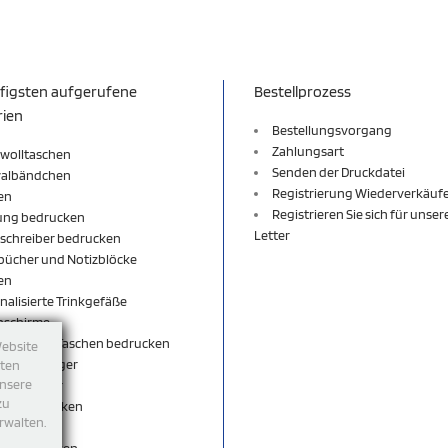
figsten aufgerufene
Bestellprozess
rien
Bestellungsvorgang
Zahlungsart
wolltaschen
Senden der Druckdatei
valbändchen
Registrierung Wiederverkäuf
en
Registrieren Sie sich für unse
ung bedrucken
Letter
schreiber bedrucken
bücher und Notizblöcke
en
nalisierte Trinkgefäße
nschirme
äcke und Taschen bedrucken
Website
sselanhänger
tten
unsere
sselbänder
zu
per bedrucken
rwalten.
shirt