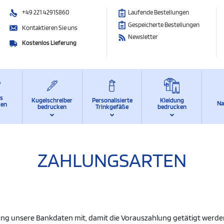
+49 221 42915860
Laufende Bestellungen
Gespeicherte Bestellungen
Kontaktieren Sie uns
Newsletter
Kostenlos Lieferung
ts
Kugelschreiber
Personalisierte
Kleidung
Na
ken
bedrucken
Trinkgefäße
bedrucken
ZAHLUNGSARTEN
gung unsere Bankdaten mit, damit die Vorauszahlung getätigt werde