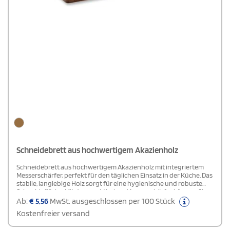
Schneidebrett aus hochwertigem Akazienholz
Schneidebrett aus hochwertigem Akazienholz mit integriertem
Messerschärfer, perfekt für den täglichen Einsatz in der Küche. Das
stabile, langlebige Holz sorgt für eine hygienische und robuste
Schneidefläche. Mit dem praktischen Messerschärfer können Sie
Ihre Messer jederzeit schnell und einfach nachschärfen, was das
Ab:
€
5,56
MwSt. ausgeschlossen per 100 Stück
Kochen noch angenehmer macht. Akazienholz ist von Natur aus
Kostenfreier versand
besonders widerstandsfähig gegenüber Feuchtigkeit und
Abnutzung, sodass das Schneidebrett lange in einwandfreiem