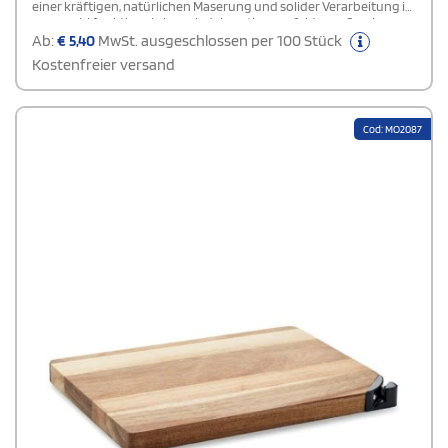
einer kräftigen, natürlichen Maserung und solider Verarbeitung ist
es sowohl funktional als auch dekorativ – perfekt zum Servieren
von Getränken, Snacks oder Vorspeisen. Leicht, aber dennoch
Ab:
€
5,40
MwSt. ausgeschlossen per 100 Stück
stabil ist es ideal für den täglichen Gebrauch oder besondere
Kostenfreier versand
Anlässe.
Cod: MO2087