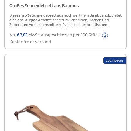
Großes Schneidebrett aus Bambus
Dieses große Schneidebrett aus hochwertigem Bambusholz bietet
eine großzügige Arbeitsfläche zum Schneiden, Hacken und
Zubereiten von Lebensmitteln. Es ist mit einer praktischen
Aussparung zum einfachen Aufhängen ausgestattet, sodass es
platzsparend verstaut werden kann. Bambus ist ein
Ab:
€
3,83
MwSt. ausgeschlossen per 100 Stück
umweltfreundliches und natürliches Material, das für seine
Kostenfreier versand
Langlebigkeit und Widerstandsfähigkeit bekannt ist.
Cod: MO6965