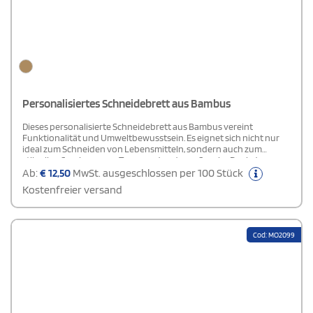
Personalisiertes Schneidebrett aus Bambus
Dieses personalisierte Schneidebrett aus Bambus vereint
Funktionalität und Umweltbewusstsein. Es eignet sich nicht nur
ideal zum Schneiden von Lebensmitteln, sondern auch zum
stilvollen Servieren von Tapas und anderen Snacks. Dank der
Möglichkeit zur Personalisierung wird es zu einem einzigartigen
Ab:
€
12,50
MwSt. ausgeschlossen per 100 Stück
und praktischen Küchenaccessoire, das sich perfekt als Geschenk
Kostenfreier versand
oder für den täglichen Gebrauch eignet. Ein umweltfreundliches
Produkt, das Eleganz und Nachhaltigkeit in jede Küche bringt.
Cod: MO2099