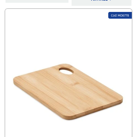
und Verwendungszwecken,
immer zu wettbewerbsfähigen Preisen und
mit innovativen und funktionellen Drucktechniken
verarbeitet werden,
die Ihrem Firmenlogo eine beneidenswerte Sichtbarkeit verleihen.
Cod: MO6778