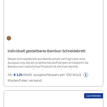
Individuell gestaltbares Bambus-Schneidebrett
Dieses Schneidebrett aus Bambusholz verfügt über eine
Aussparung, die ein praktisches Aufhängen ermöglicht. Da
Bambus ein natürliches Produkt ist, können leichte
Abweichungen in Farbe, Dekor und Maßen auftreten.
Ab:
€
3,24
MwSt. ausgeschlossen per 100 Stück
Kostenfreier versand
Cod: MO6966