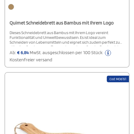
Quimet Schneidebrett aus Bambus mit Ihrem Logo
Dieses Schneidebrett aus Bambus mit Ihrem Logo vereint
Funktionalität und Umweltbewusstsein. Es ist ideal zum
Schneiden von Lebensmitteln und eignet sich zudem perfekt zum
stilvollen Servieren von Tapas oder anderen Snacks. Bambus ist
nicht nur langlebig, sondern auch ein schnell nachwachsender
Ab:
€
6,84
MwSt. ausgeschlossen per 100 Stück
Rohstoff, der dieses Brett zu einer umweltfreundlichen Wahl für
Kostenfreier versand
Ihre Küche macht. Ein praktisches und ästhetisches Accessoire für
den täglichen Gebrauch oder besondere Anlässe.
Cod: MO6151