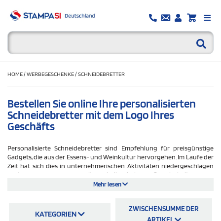
HOME
/
WERBEGESCHENKE
/
SCHNEIDEBRETTER
Bestellen Sie online Ihre personalisierten
Schneidebretter mit dem Logo Ihres
Geschäfts
Personalisierte Schneidebretter sind Empfehlung für preisgünstige
Gadgets, die aus der Essens- und Weinkultur hervorgehen. Im Laufe der
Zeit hat sich dies in unternehmerischen Aktivitäten niedergeschlagen
und um aus verwurzelten kulinarischen Gewohnheiten aus
kommerzieller Sicht zu nutzen. Aus diesem Grund
sind personalisierte
Mehr lesen
Schneidebretter bevorzugte Werbeträger für verschiedene Arten von
Unternehmen
und insbesondere für diejenigen, die in der Gastronomie
ZWISCHENSUMME DER
tätig sind. Auf stampasi.de gibt es unterschiedliche Modelle von
KATEGORIEN
personalisierten Holzschneidebrettern mit verschiedenen Formaten
ARTIKEL