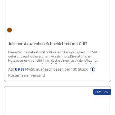
Julienne Akazienholz Schneidebrett mit Griff
Dieses Schneidebrett mit Griff vereint Langlebigkeit und Stil –
gefertigt aus hochwertigem Akazienholz. Die natürliche
Holzmaserung verleiht Ihrer Küche einen rustikalen Akzent,
während der ergonomische Griff eine einfache Handhabung
ermöglicht. Dieses Brett eignet sich perfekt zum Hacken,
Ab:
€
9,83
MwSt. ausgeschlossen per 100 Stück
Schneiden und Servieren und ist eine vielseitige und funktionale
Kostenfreier versand
Ergänzung für jede Küche.
Cod: 113222