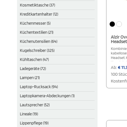
Kosmetiktasche (37)
Kreditkartenhalter (12)
Küchenmesser (5)
Küchentextilien (21)
Alzir Ov
Headset
Küchenutensilien (64)
Kombinier
Kugelschreiber (325)
kabellosen
Headset. 
Kühltaschen (47)
Kunststof
Design, e
Ab:
€
11,
Ladegeräte (72)
benutzerf
100 Stü
Headset b
Lampen (21)
oder Wiede
Kostenfr
Stunden w
Laptop-Rucksack (94)
langes USB
Lieferumf
Laptopkamera-Abdeckungen (1)
Lautsprecher (52)
Lineale (19)
Lippenpflege (19)