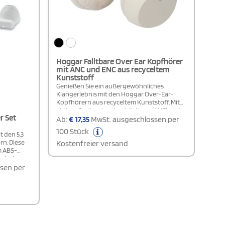
Hoggar Falltbare Over Ear Kopfhörer
mit ANC und ENC aus recyceltem
Kunststoff
Genießen Sie ein außergewöhnliches
Klangerlebnis mit den Hoggar Over-Ear-
Kopfhörern aus recyceltem Kunststoff. Mit
aktiver Geräuschunterdrückung (ANC) und
r Set
Umgebungsgeräuschunterdrückung (ENC)
Ab:
€
17,35
MwSt. ausgeschlossen per
sorgen sie überall für klaren, immersiven
100 Stück
Sound. Die Kopfhörer sind mit eleganten
t den 5.3
Details gestaltet, zusammenklappbar und
rn. Diese
Kostenfreier versand
werden mit einer Aufbewahrungstasche für
m ABS-
einfache Lagerung und Transport geliefert.
grierten
Verpackung in einer Premium-Geschenkbox.
olarladung
sen per
rden kann.
unden und
hnologie
ort. Die
orgt für
n Typ-C-
halten.