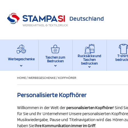
WERBEARTIKEL & TEXTILDRUCK
Rucksäcke und
T-shir
Taschen zum
Werbegeschenke
Taschen
bedruc
Bedrucken
bedrucken
HOME
/
WERBEGESCHENKE
/
KOPFHÖRER
Personalisierte Kopfhörer
Willkommen in der Welt der
personalisierten Kopfhörer
! Sind S
für Sie und Ihr Unternehmen! Unsere personalisierten Kopfhörer
Musikwiedergabe, Pause und Titelnavigation wird das Hören z
haben Sie
Ihre Kommunikation immer im Griff
.