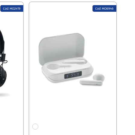
chen
ss aus
Cod: MO2419
Cod: MO6946