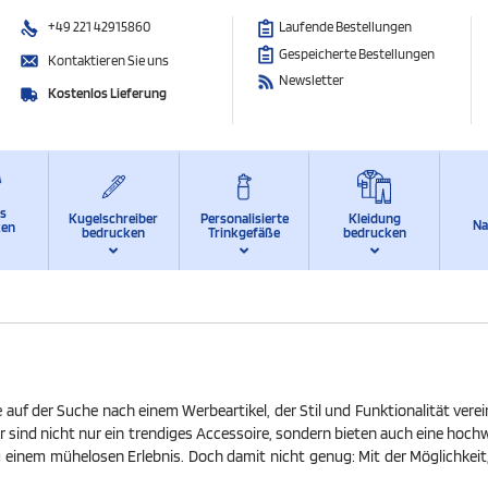
+49 221 42915860
Laufende Bestellungen
Gespeicherte Bestellungen
Kontaktieren Sie uns
Newsletter
Kostenlos Lieferung
ts
Kugelschreiber
Personalisierte
Kleidung
Na
ken
bedrucken
Trinkgefäße
bedrucken
ie auf der Suche nach einem Werbeartikel, der Stil und Funktionalität ver
 sind nicht nur ein trendiges Accessoire, sondern bieten auch eine hoch
u einem mühelosen Erlebnis. Doch damit nicht genug: Mit der Möglichkei