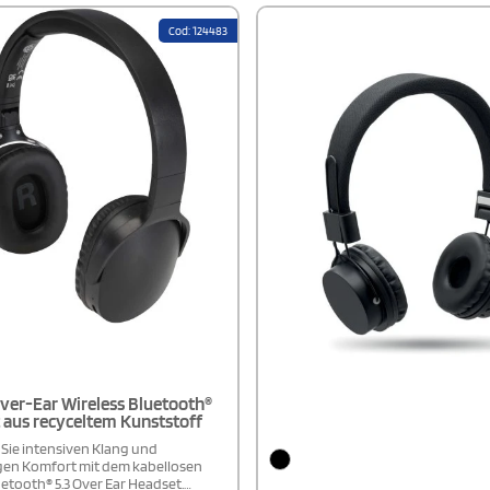
Geliefert in einer umweltfreundli
Geschenkbox mit Magnetverschlu
Cod: 124483
Recyclingpapier.
ver-Ear Wireless Bluetooth®
 aus recyceltem Kunststoff
Sie intensiven Klang und
en Komfort mit dem kabellosen
etooth® 5.3 Over Ear Headset.