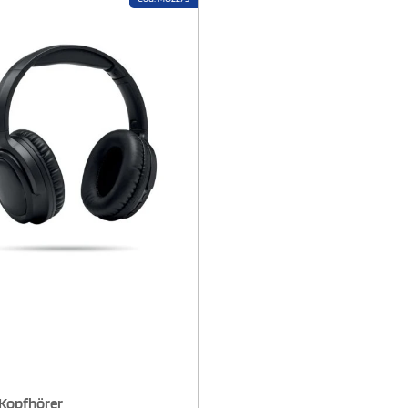
Perfekt für alle, die moderne Tech
praktischer Solarladung kombini
möchten.
 Kopfhörer