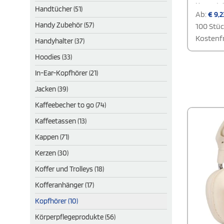
Hergestel
Handtücher (51)
verfügt es
Ab:
€
9,2
integrier
Handy Zubehör (57)
100 Stü
benutzerf
Headset b
Kostenfr
Handyhalter (37)
Gesprächs
lässt sich
Hoodies (33)
Ein 30 cm 
im Liefer
In-Ear-Kopfhörer (21)
Jacken (39)
Kaffeebecher to go (74)
Kaffeetassen (13)
Kappen (71)
Kerzen (30)
Koffer und Trolleys (18)
Kofferanhänger (17)
Kopfhörer (10)
Körperpflegeprodukte (56)