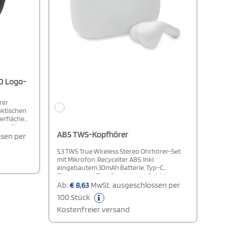
.0 Logo-
rer
aktischen
berfläche
en für ein
ABS TWS-Kopfhörer
etooth® 5.0
sen per
Rate)
g und
5.3 TWS True Wireless Stereo Ohrhörer-Set
usik und
mit Mikrofon. Recycelter ABS. Inkl.
en über
eingebautem 30mAh Batterie. Typ-C
gebautes
Eingang und Typ-C Ladekabel. Spieldauer ca.
itern die
3 Stunden. Automatische Kopplung.
Ab:
€
8,63
MwSt. ausgeschlossen per
s erlaubt
Ladebox mit 180 mAh Batterie.
100 Stück
eine
Kostenfreier versand
kHz und
laden.