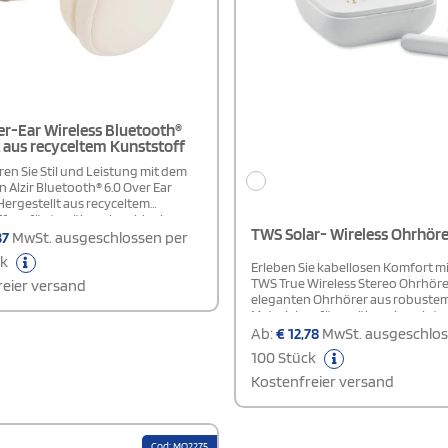
er-Ear Wireless Bluetooth®
 aus recyceltem Kunststoff
en Sie Stil und Leistung mit dem
 Alzir Bluetooth® 6.0 Over Ear
Hergestellt aus recyceltem
f, verfügt es über ein schlankes
TWS Solar- Wireless Ohrhöre
in integriertes Mikrofon und
37
MwSt. ausgeschlossen per
reundliche Bedientasten. Das
ck
ietet bis zu 12 Stunden Gesprächs-
Erleben Sie kabellosen Komfort mi
rgabezeit und ist in nur 1 bis 2
TWS True Wireless Stereo Ohrhöre
eier versand
ieder aufgeladen. Ein 30 cm
eleganten Ohrhörer aus robuste
 A zu Typ C Ladekabel ist im
Material verfügen über einen inte
ang enthalten.
30-mAh-Akku, der sowohl über S
Ab:
€
12,78
MwSt. ausgeschlos
als auch per Kabel aufgeladen we
100 Stück
Mit einer Spieldauer von ca. 4 St
der automatischen Kopplungstec
Kostenfreier versand
bieten sie höchsten Benutzerkomf
mitgelieferte 200-mAh-Ladebox s
zusätzliche Energie unterwegs. Ei
Ladekabel ist im Lieferumfang ent
Cod: MO2275