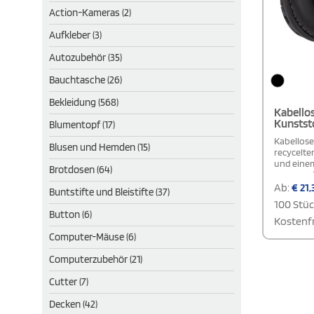
Action-Kameras (2)
Aufkleber (3)
Autozubehör (35)
Bauchtasche (26)
Bekleidung (568)
Kabello
Kunstst
Blumentopf (17)
Kabellose
Blusen und Hemden (15)
recycelte
und einem
Brotdosen (64)
ergonomi
Schaum-O
Ab:
€
21,
Buntstifte und Bleistifte (37)
Tragekomf
100 Stü
zu 12 Stu
Button (6)
Metern ist
Kostenfr
Gebrauch.
Computer-Mäuse (6)
und drehba
Geschenk
Computerzubehör (21)
Cutter (7)
Decken (42)