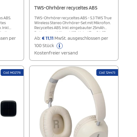
TWS-Ohrhörer recyceltes ABS
us ABS.
TWS-Ohrhörer recyceltes ABS - 5.3 TWS True
tes
Wireless Stereo Ohrhörer-Set mit Mikrofon.
 Inkl.
Recyceltes ABS. Inkl. eingebauter 25mAh
fladbarer
Batterie und Mikro-USB-Kabel Typ C. LCD-
chweite:
Ladestandsanzeige. Spieldauer ca. 3
sen per
Ab:
€
11,11
MwSt. ausgeschlossen per
Stunden. Automatische Kopplung.
100 Stück
Lieferung in Ladebox mit 250 mAh Batterie.
Kostenfreier versand
Cod: MO2176
Cod: 124473