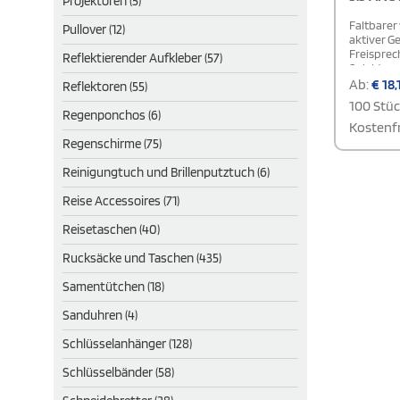
Projektoren (5)
Faltbarer 
Pullover (12)
aktiver G
Freisprec
Reflektierender Aufkleber (57)
Spieldauer
Ladekabel
Ab:
€
18,
Reflektoren (55)
ION. Betri
100 Stü
Regenponchos (6)
Kostenfr
Regenschirme (75)
Reinigungtuch und Brillenputztuch (6)
Reise Accessoires (71)
Reisetaschen (40)
Rucksäcke und Taschen (435)
Samentütchen (18)
Sanduhren (4)
Schlüsselanhänger (128)
Schlüsselbänder (58)