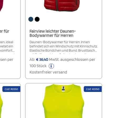
r für
Fairview leichter Daunen-
Bodywarmer für Herren
en, ideal
Daunen-Bodywarmer für Herren. Innen
ietet ein
befindet sich ein Windschutz mit Kinnschutz.
komfort.
Elastische Bündchen und Bund. Brusttasche
nnen sorgt
mit Reißverschluss. Seitentaschen mit
erte
Reißverschluss. Reißverschluss mit
sen per
Ab:
€
36,40
MwSt. ausgeschlossen per
während die
Kontrastband. Easy-Grip-Reißverschluss-
100 Stück
nd die
Puller (inkl. 2. Set in Anthrazit).
Aufhängeschlaufe. Transfer-Hauptlabel für
Kostenfreier versand
tische
etikettfreien Komfort.
ine
hluss
r
Cod: R0350
Cod: K0350
ign ab.