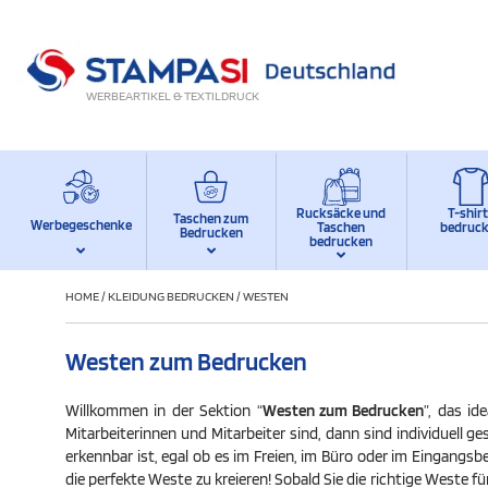
WERBEARTIKEL & TEXTILDRUCK
Rucksäcke und
T-shir
Taschen zum
Werbegeschenke
Taschen
bedruc
Bedrucken
bedrucken
HOME
/
KLEIDUNG BEDRUCKEN
/
WESTEN
Westen zum Bedrucken
Willkommen in der Sektion “
Westen zum Bedrucken
”, das id
Mitarbeiterinnen und Mitarbeiter sind, dann sind individuell ge
erkennbar ist, egal ob es im Freien, im Büro oder im Eingangsb
die perfekte Weste zu kreieren! Sobald Sie die richtige Weste 