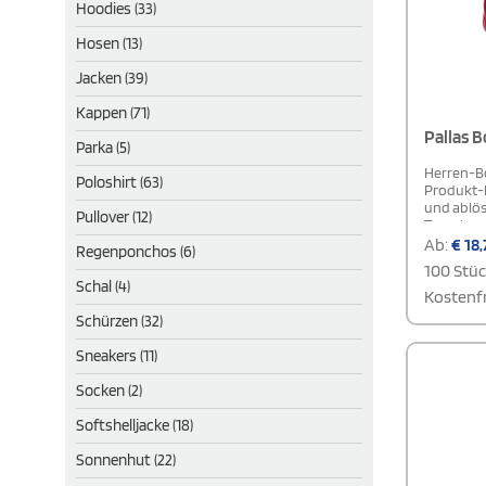
Hoodies (33)
Hosen (13)
Jacken (39)
Kappen (71)
Pallas 
Parka (5)
Herren-B
Poloshirt (63)
Produkt-B
und ablös
Pullover (12)
Tragekomf
innenlie
Ab:
€
18,
Regenponchos (6)
Kinnschut
100 Stü
Reißversc
Schal (4)
Reißversc
Kostenfr
flexibler
Schürzen (32)
Passform.
Grip Pulle
Sneakers (11)
Handhabun
praktisch
Socken (2)
bequem un
Softshelljacke (18)
Sonnenhut (22)