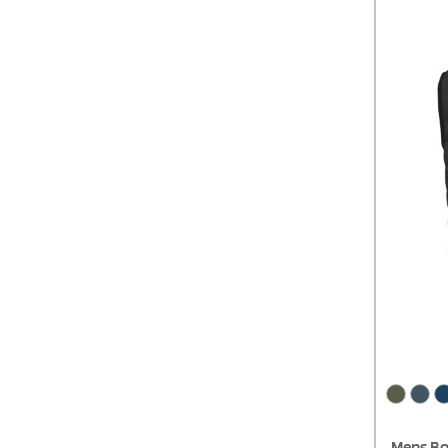
zweitem Se
Aufhänge
besonders
Hauptlabe
Perfekt f
Mens Bo