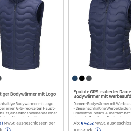
Epidote GRS: isolierter Dam
tiger Bodywärmer mit Logo
Bodywärmer mit Werbeaufd
chhaltige Bodywärmer mit Logo
Damen-Bodywärmer mit Werbeau
ber einen GRS-recycelten Haupt-
- Diese nachhaltige Werbekleidung
hluss, eine windabweisende innere
umweltfreundlich. Außerdem hat s
d einen Kinnschutz. Mit
elegante Passform. Das liegt am tai
hen, Innentasche und elastischem
Schnitt. Der Haupt-Reißverschlus
31
MwSt. ausgeschlossen per
Ab:
€
42,52
MwSt. ausgeschlos
 für eine verstellbare Passform.
recycelten Materialien sorgt für e
ck
100 Stück