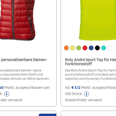
w personalisierbare Damen-
Roly Andre Sport Top für He
Funktionsstoff
sonalisierbare Damen-Jacke
Das Roly Andre Sport Top für Her
us daunendichtem Stoff und
aus Funktionsstoff und lässt sich 
timalen Schutz vor Wind dank eines
waschen und trocknen. Funktion
ten Windschutzes mit Kinnschutz.
mit schrägen Nähten für eine bes
erte Passform sorgt für eine
Passform. Abnehmbares Etikett.
40
MwSt. ausgeschlossen per
Ab:
€
5,12
MwSt. ausgeschloss
lhafte Silhouette. Praktische
ck
100 Stück
e eine Brusttasche mit
luss, seitliche
eier versand
Kostenfreier versand
hlusstaschen, elastische
und ein elastischer Bund erhöhen
komfort. Der Reißverschluss mit
and und Easy Grip Puller (inklusive