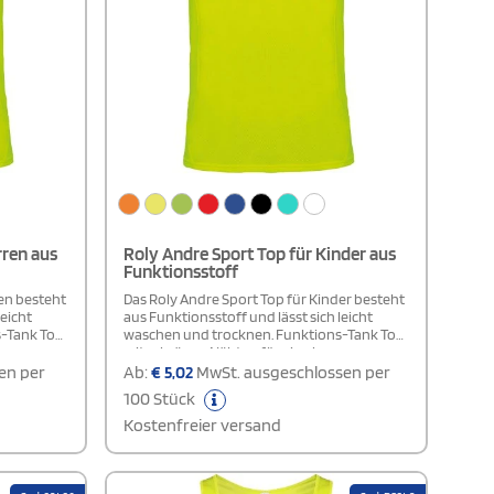
rren aus
Roly Andre Sport Top für Kinder aus
Funktionsstoff
ren besteht
Das Roly Andre Sport Top für Kinder besteht
leicht
aus Funktionsstoff und lässt sich leicht
s-Tank Top
waschen und trocknen. Funktions-Tank Top
sere
mit schrägen Nähten für eine bessere
Passform. Abnehmbares Etikett.
en per
Ab:
€
5,02
MwSt. ausgeschlossen per
100 Stück
Kostenfreier versand