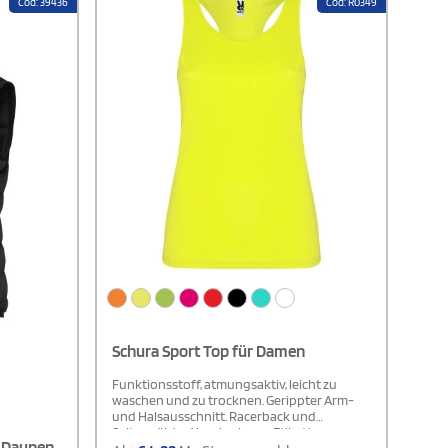
Cod: 39436
Cod: R0349
Schura Sport Top für Damen
Funktionsstoff, atmungsaktiv, leicht zu
waschen und zu trocknen. Gerippter Arm-
und Halsausschnitt. Racerback und
Seitennähte. Abnehmbares Etikett.
 Daunen