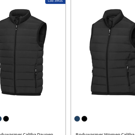
Cod: 39435
t in Anthrazit) sowie die
schlaufe machen die Jacke
 funktional. Ein transferiertes
l sorgt für etikettfreien Komfort.
ür Alltag und Outdoor-Aktivitäten.
dywarmer Caltha Daunen
Bodywarmer Women Caltha