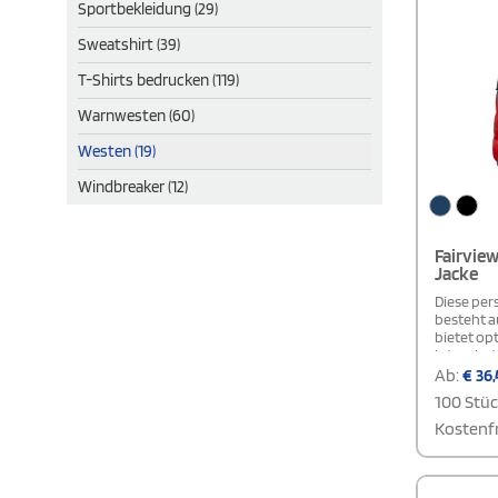
Sportbekleidung (29)
Sweatshirt (39)
T-Shirts bedrucken (119)
Warnwesten (60)
Westen (19)
Windbreaker (12)
Fairvie
Jacke
Diese per
besteht a
bietet op
integrier
Die tailli
Ab:
€
36,
schmeiche
100 Stü
Details wi
Reißversch
Kostenfr
Reißversc
Bündchen 
den Trage
Kontrastb