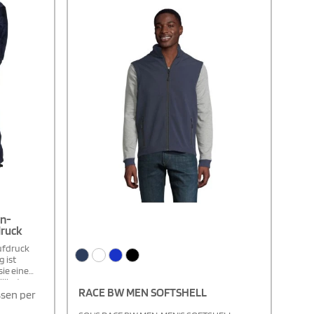
Tragekomfort.
en-
ruck
fdruck
 ist
ie eine
llierten
RACE BW MEN SOFTSHELL
s aus GRS-
sen per
inen