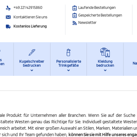
+49 221 42915860
Laufende Bestellungen
Gespeicherte Bestellungen
Kontaktieren Sie uns
Newsletter
Kostenlos Lieferung
ts
Kugelschreiber
Personalisierte
Kleidung
Na
ken
bedrucken
Trinkgefäße
bedrucken
eale Produkt für Unternehmen aller Branchen. Wenn Sie auf der Suche n
staltete Westen genau das Richtige für Sie. Individuell gestaltete Westen
ereich arbeitet. Mit einer großen Auswahl an Stilen, Marken, Materialien 
für sich und Ihr Team gefunden haben,
können Sie sie mit Hilfe unseres eng