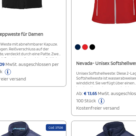
teppweste für Damen
 Weste mit abnehmbarer Kapuze.
gen. Reißverschluss auf der
e, verdeckt durch eine Patte. Zwei
it Druckknopfverschluss. Seitliche
Nevada- Unisex Softshellwe
 mit Reißverschlüssen. Zugang
,09
MwSt. ausgeschlossen per
von der Innenseite.
ck
weisend.
Unisex Softshellweste: Diese 2-L
Softshellweste ist wasserabweis
eier versand
winddicht. Sie verfügt über einen
kontrastierenden, umgedrehten
Reißverschluss mit Kinnschutz un
Ab:
€
13,65
MwSt. ausgeschlos
sowie drei Taschen mit Reißverschl
100 Stück
elastischer Kordelzug und Versch
unteren Saum sorgen für eine indi
Kostenfreier versand
Passform. Ideal für Outdoor-Aktiv
Modell ist 184 cm groß und trägt G
Cod: 37536