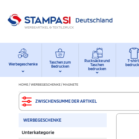
WERBEARTIKEL & TEXTILDRUCK
Rucksäcke und
T-shir
Taschen zum
Werbegeschenke
Taschen
bedruc
Bedrucken
bedrucken
HOME
/
WERBEGESCHENKE
/
MAGNETE
ZWISCHENSUMME DER ARTIKEL
WERBEGESCHENKE
Unterkategorie