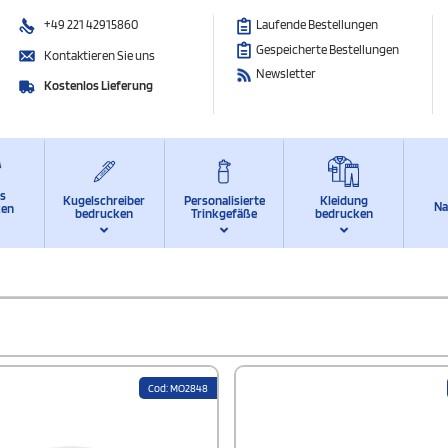
+49 221 42915860
Laufende Bestellungen
Gespeicherte Bestellungen
Kontaktieren Sie uns
Newsletter
Kostenlos Lieferung
ts
Kugelschreiber
Personalisierte
Kleidung
Na
ken
bedrucken
Trinkgefäße
bedrucken
Cod: MO2848