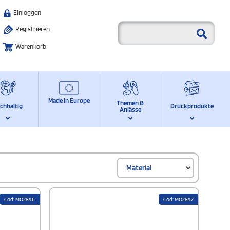
Einloggen
Registrieren
Warenkorb
Made in Europe
Themen &
chhaltig
Druckprodukte
Anlässe
Material
Cod: MO2846
Cod: MO2847