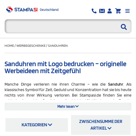
HOME
/
WERBEGESCHENKE
/
SANDUHREN
Sanduhren mit Logo bedrucken – originelle
Werbeideen mit Zeitgefühl
Manche Dinge verlieren nie ihren Charme – wie die
Sanduhr
. Als
klassisches Symbol für Zeit, Geduld und Konzentration hat sie bis heute
nichts von ihrer Wirkung verloren. Bei Stampasi.de finden Sie eine
exklusive Auswahl an
Sanduhren
, die sich ideal für Werbezwecke, Events,
Schulungen oder als stilvolles Geschenk eignen – und auf Wunsch
Mehr lesen
individuell mit Ihrem Logo bedruckt werden können. Ob als praktisches
Zeitmessinstrument bei Meetings, als spielerischer Timer für Kinder oder
ZWISCHENSUMME DER
als dekoratives Accessoire auf dem Schreibtisch: Eine Sanduhr fällt auf –
KATEGORIEN
und bleibt im Gedächtnis. In einer Welt voller digitaler Ablenkung bringt
ARTIKEL
sie Ruhe ins Bild und vermittelt Werte wie Achtsamkeit, Struktur und Stil.