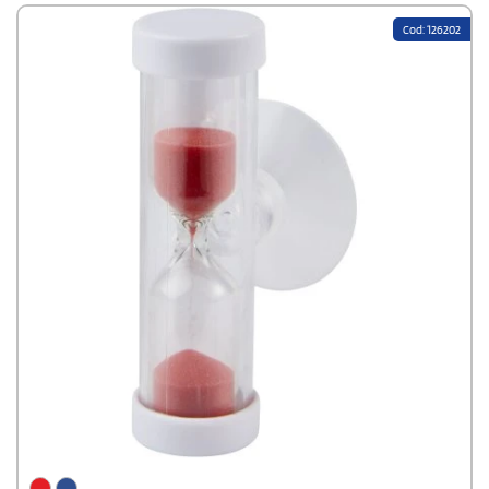
Unsere
personalisierbaren Modelle
gibt es in verschiedenen Designs,
Cod: 126202
Größen und Farben – von der klassischen 3-Minuten-Sanduhr bis zu
modernen Varianten mit farbigem Sand oder transparentem Acryl.
Dabei setzen wir auf langlebige Materialien, präzise Verarbeitung und
hochwertige Drucktechniken, damit Ihr Firmenlogo professionell zur
Geltung kommt. Egal ob als Werbegeschenk, Give-away auf Messen oder
als sympathische Ergänzung zum Schul- oder Office-Bedarf:
Sanduhren mit Aufdruck
verbinden Funktion und Werbewirkung auf
charmante Weise. Und bei Stampasi.de profitieren Sie nicht nur von
einer großen Auswahl, sondern auch von kompetenter Beratung, fairen
Preisen und schneller Lieferung.