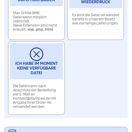
WIEDERDRUCK
Max. Größe 8MB
Es wird die Datei verwendet
Datei wenn möglich
bereits in unserem Besitz
vektoriell
wie vorherige Lieferungen.
Diese Extension sind nicht
erlaubt:
.exe
,
.php
,
.html
ICH HABE IM MOMENT
KEINE VERFÜGBARE
DATEI
Die Datei kann nach
Abschluss der Bestellung
per E-Mail an
kontakt@stampasi.de mit
Angabe Ihrer Order-Nr.
versendet werden.