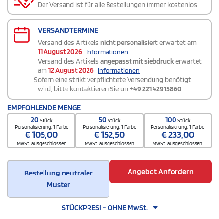
Der Versand ist für alle Bestellungen immer kostenlos
VERSANDTERMINE
Versand des Artikels
nicht personalisiert
erwartet am
11 August 2026
Informationen
Versand des Artikels
angepasst mit siebdruck
erwartet
am
12 August 2026
Informationen
Sofern eine strikt verpflichtete Versendung benötigt
wird, bitte kontaktieren Sie un
+49 221 42915860
EMPFOHLENDE MENGE
20
50
100
Stück
Stück
Stück
Personalisierung. 1 Farbe
Personalisierung. 1 Farbe
Personalisierung. 1 Farbe
€
105,00
€
152,50
€
233,00
MwSt. ausgeschlossen
MwSt. ausgeschlossen
MwSt. ausgeschlossen
Angebot Anfordern
Bestellung neutraler
Muster
STÜCKPRESI - OHNE MwSt.