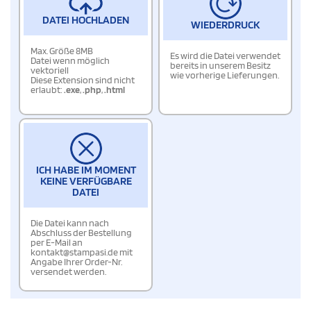
DATEI HOCHLADEN
WIEDERDRUCK
Max. Größe 8MB
Es wird die Datei verwendet
Datei wenn möglich
bereits in unserem Besitz
vektoriell
wie vorherige Lieferungen.
Diese Extension sind nicht
erlaubt:
.exe
,
.php
,
.html
ICH HABE IM MOMENT
KEINE VERFÜGBARE
DATEI
Die Datei kann nach
Abschluss der Bestellung
per E-Mail an
kontakt@stampasi.de mit
Angabe Ihrer Order-Nr.
versendet werden.