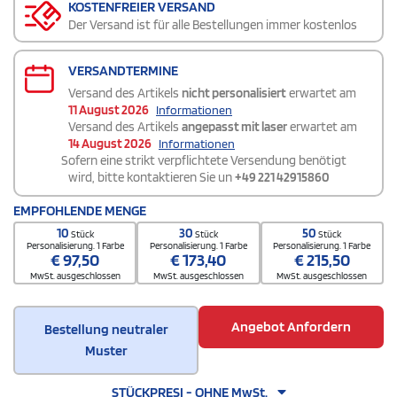
KOSTENFREIER VERSAND
Der Versand ist für alle Bestellungen immer kostenlos
VERSANDTERMINE
Versand des Artikels
nicht personalisiert
erwartet am
11 August 2026
Informationen
Versand des Artikels
angepasst mit laser
erwartet am
14 August 2026
Informationen
Sofern eine strikt verpflichtete Versendung benötigt
wird, bitte kontaktieren Sie un
+49 221 42915860
EMPFOHLENDE MENGE
10
30
50
Stück
Stück
Stück
Personalisierung. 1 Farbe
Personalisierung. 1 Farbe
Personalisierung. 1 Farbe
€
97,50
€
173,40
€
215,50
MwSt. ausgeschlossen
MwSt. ausgeschlossen
MwSt. ausgeschlossen
Angebot Anfordern
Bestellung neutraler
Muster
STÜCKPRESI - OHNE MwSt.