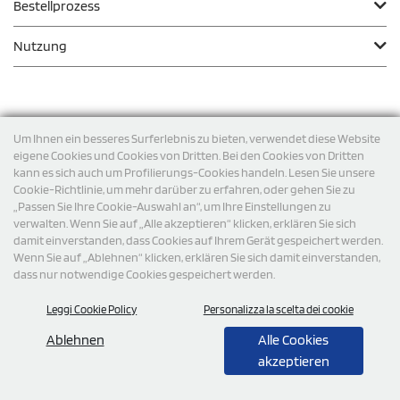
Bestellprozess
Nutzung
Zahlungsmodalität
Um Ihnen ein besseres Surferlebnis zu bieten, verwendet diese Website
eigene Cookies und Cookies von Dritten. Bei den Cookies von Dritten
kann es sich auch um Profilierungs-Cookies handeln. Lesen Sie unsere
Versand
Cookie-Richtlinie, um mehr darüber zu erfahren, oder gehen Sie zu
„Passen Sie Ihre Cookie-Auswahl an“, um Ihre Einstellungen zu
verwalten. Wenn Sie auf „Alle akzeptieren“ klicken, erklären Sie sich
damit einverstanden, dass Cookies auf Ihrem Gerät gespeichert werden.
Wenn Sie auf „Ablehnen“ klicken, erklären Sie sich damit einverstanden,
dass nur notwendige Cookies gespeichert werden.
Leggi Cookie Policy
Personalizza la scelta dei cookie
© 2026 StampaSi s.r.l. ALLE RECHTE SIND VORBEHALTEN -
Steuernummer DE356463144
Ablehnen
Alle Cookies
akzeptieren
0,00
Cad.
+ IVA