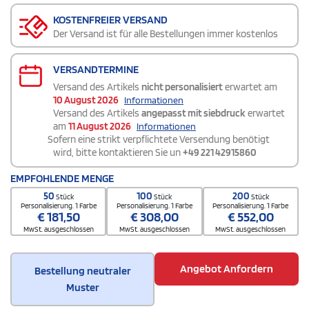
KOSTENFREIER VERSAND
Der Versand ist für alle Bestellungen immer kostenlos
VERSANDTERMINE
Versand des Artikels
nicht personalisiert
erwartet am
10 August 2026
Informationen
Versand des Artikels
angepasst mit siebdruck
erwartet
am
11 August 2026
Informationen
Sofern eine strikt verpflichtete Versendung benötigt
wird, bitte kontaktieren Sie un
+49 221 42915860
EMPFOHLENDE MENGE
50
100
200
Stück
Stück
Stück
Personalisierung. 1 Farbe
Personalisierung. 1 Farbe
Personalisierung. 1 Farbe
€
181,50
€
308,00
€
552,00
MwSt. ausgeschlossen
MwSt. ausgeschlossen
MwSt. ausgeschlossen
Angebot Anfordern
Bestellung neutraler
Muster