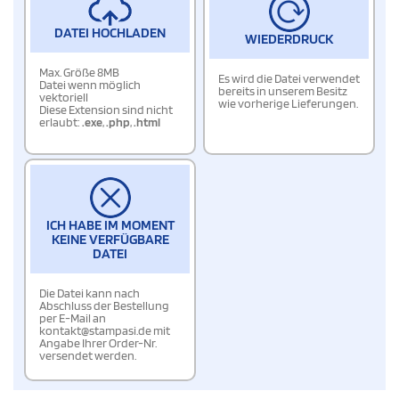
DATEI HOCHLADEN
WIEDERDRUCK
Max. Größe 8MB
Es wird die Datei verwendet
Datei wenn möglich
bereits in unserem Besitz
vektoriell
wie vorherige Lieferungen.
Diese Extension sind nicht
erlaubt:
.exe
,
.php
,
.html
ICH HABE IM MOMENT
KEINE VERFÜGBARE
DATEI
Die Datei kann nach
Abschluss der Bestellung
per E-Mail an
kontakt@stampasi.de mit
Angabe Ihrer Order-Nr.
versendet werden.