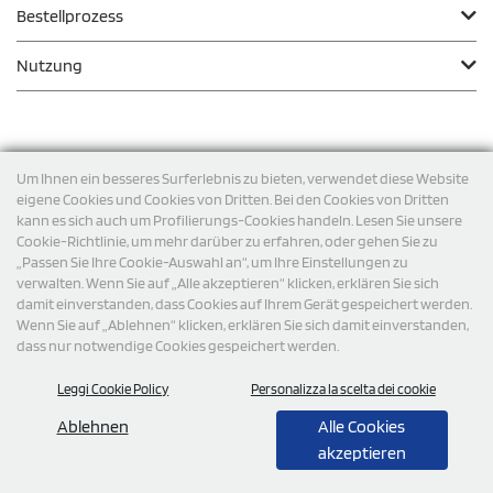
Bestellprozess
Nutzung
Zahlungsmodalität
Um Ihnen ein besseres Surferlebnis zu bieten, verwendet diese Website
eigene Cookies und Cookies von Dritten. Bei den Cookies von Dritten
kann es sich auch um Profilierungs-Cookies handeln. Lesen Sie unsere
Versand
Cookie-Richtlinie, um mehr darüber zu erfahren, oder gehen Sie zu
„Passen Sie Ihre Cookie-Auswahl an“, um Ihre Einstellungen zu
verwalten. Wenn Sie auf „Alle akzeptieren“ klicken, erklären Sie sich
damit einverstanden, dass Cookies auf Ihrem Gerät gespeichert werden.
Wenn Sie auf „Ablehnen“ klicken, erklären Sie sich damit einverstanden,
dass nur notwendige Cookies gespeichert werden.
Leggi Cookie Policy
Personalizza la scelta dei cookie
© 2026 StampaSi s.r.l. ALLE RECHTE SIND VORBEHALTEN -
Steuernummer DE356463144
Ablehnen
Alle Cookies
akzeptieren
0,00
Cad.
+ IVA