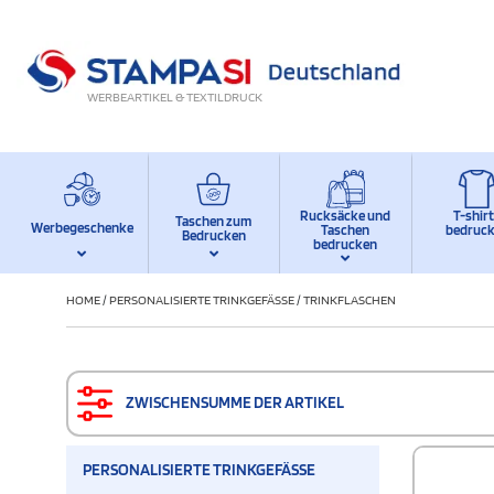
WERBEARTIKEL & TEXTILDRUCK
Rucksäcke und
T-shir
Taschen zum
Werbegeschenke
Taschen
bedruc
Bedrucken
bedrucken
HOME
/
PERSONALISIERTE TRINKGEFÄSSE
/
TRINKFLASCHEN
ZWISCHENSUMME DER ARTIKEL
PERSONALISIERTE TRINKGEFÄSSE