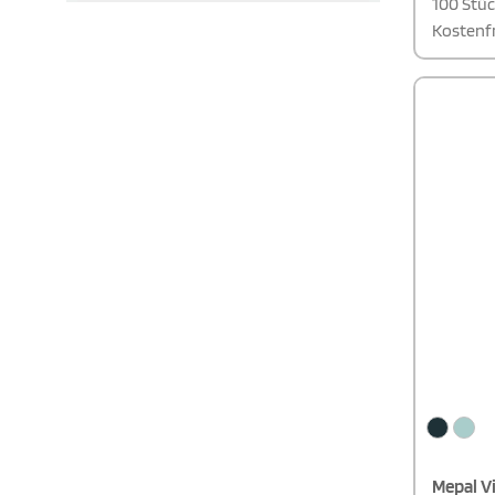
100 Stü
Kostenfr
Mepal V