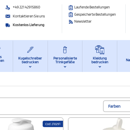
+49 221 42915860
Laufende Bestellungen
Gespeicherte Bestellungen
Kontaktieren Sie uns
Newsletter
Kostenlos Lieferung
ts
Kugelschreiber
Personalisierte
Kleidung
Na
ken
bedrucken
Trinkgefäße
bedrucken
Farben
Cod: 210291