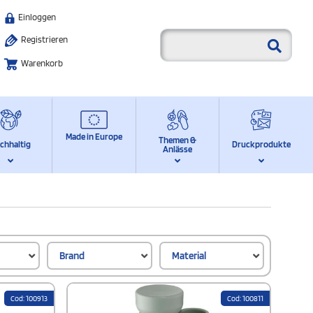
Einloggen
Registrieren
Warenkorb
Made in Europe
Themen &
chhaltig
Druckprodukte
Anlässe
Brand
Material
Cod: 100913
Cod: 100811