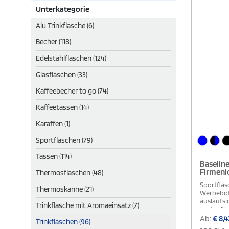
Unterkategorie
Alu Trinkflasche (6)
Becher (118)
Edelstahlflaschen (124)
Glasflaschen (33)
Kaffeebecher to go (74)
Kaffeetassen (14)
Karaffen (1)
Sportflaschen (79)
Tassen (114)
Baseline
Firmenl
Thermosflaschen (48)
Sportflas
Thermoskanne (21)
Werbebot
auslaufsi
Trinkflasche mit Aromaeinsatz (7)
und spülm
konform 
Ab:
€
8,4
Trinkflaschen (96)
kombinier