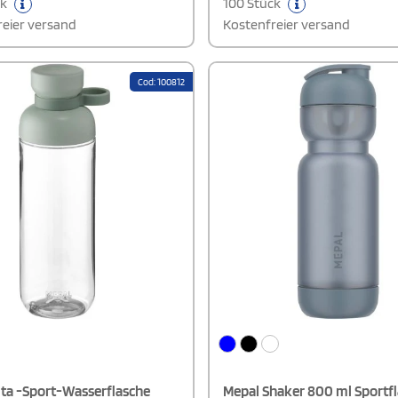
ck
100 Stück
BPA frei.
eier versand
Kostenfreier versand
Cod: 100812
ita -Sport-Wasserflasche
Mepal Shaker 800 ml Sportf