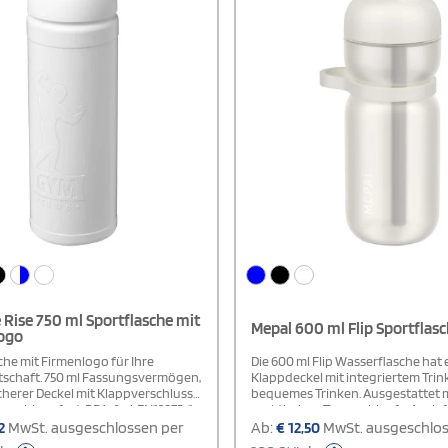
 Rise 750 ml Sportflasche mit
Mepal 600 ml Flip Sportflas
ogo
che mit Firmenlogo für Ihre
Die 600 ml Flip Wasserflasche hat
schaft. 750 ml Fassungsvermögen,
Klappdeckel mit integriertem Trin
cherer Deckel mit Klappverschluss
bequemes Trinken. Ausgestattet m
aschinenfest. BPA-frei, EN12875-1-
praktischen Trageschlaufe. Auch 
und in verschiedenen Farben
kohlensäurehaltige Getränke gee
2
MwSt. ausgeschlossen per
Ab:
€
12,50
MwSt. ausgeschlos
bar. Hergestellt im UK.
Auslaufsicher und spülmaschinen