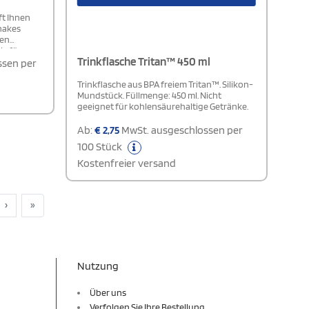
ft Ihnen
hakes
nen
la für
Trinkflasche Tritan™ 450 ml
ssen per
 Teil kann
al für
Trinkflasche aus BPA freiem Tritan™. Silikon-
Mundstück. Füllmenge: 450 ml. Nicht
geeignet für kohlensäurehaltige Getränke.
Ab:
€
2,75
MwSt. ausgeschlossen per
100 Stück
Kostenfreier versand
›
»
Nutzung
Über uns
Verfolgen Sie Ihre Bestellung