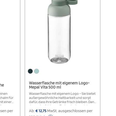
Wasserflasche mit eigenem Logo-
che
Mepal Vita 500 ml
 einen
Wasserflasche mit eigenem Logo – Sie bietet
khalm für
außergewöhnliche Haltbarkeit und sorgt
it einer
dafür, dass Ihre Getränke frisch bleiben. Dank
für
der auslaufsicheren Technologie und der
ignet.
praktischen Doppelöffnung ist ein
sen per
Ab:
€
12,75
MwSt. ausgeschlossen per
geeignet.
Auslaufen ausgeschlossen, was sie ideal für