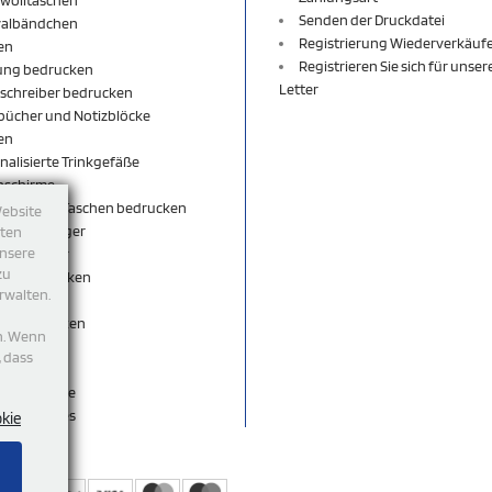
Senden der Druckdatei
valbändchen
Registrierung Wiederverkäuf
en
Registrieren Sie sich für unse
ung bedrucken
Letter
schreiber bedrucken
bücher und Notizblöcke
en
nalisierte Trinkgefäße
nschirme
äcke und Taschen bedrucken
Website
sselanhänger
tten
unsere
sselbänder
zu
per bedrucken
rwalten.
shirt
rts bedrucken
n. Wenn
eutel
, dass
ticks
egeschenke
accessoires
okie