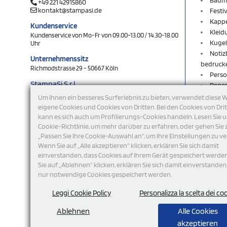
+49 221 42915860
kontakt@stampasi.de
Festi
Kapp
Kundenservice
Kleid
Kundenservice von Mo-Fr von 09.00-13.00 / 14.30-18.00
Kugel
Uhr
Notiz
Unternehmenssitz
bedruck
Richmodstrasse 29 - 50667 Köln
Perso
StampaSi S.r.l.
Rege
DE356463144
Rucks
Um Ihnen ein besseres Surferlebnis zu bieten, verwendet diese 
Schlü
eigene Cookies und Cookies von Dritten. Bei den Cookies von Dri
folgen Sie uns
kann es sich auch um Profilierungs-Cookies handeln. Lesen Sie 
Schlü
Cookie-Richtlinie, um mehr darüber zu erfahren, oder gehen Sie 
Shop
„Passen Sie Ihre Cookie-Auswahl an“, um Ihre Einstellungen zu ve
Sweat
Wenn Sie auf „Alle akzeptieren“ klicken, erklären Sie sich damit
T-Shi
einverstanden, dass Cookies auf Ihrem Gerät gespeichert werde
Turnb
Sie auf „Ablehnen“ klicken, erklären Sie sich damit einverstanden
USB-S
nur notwendige Cookies gespeichert werden.
Werb
Wohn
Leggi Cookie Policy
Personalizza la scelta dei co
Ablehnen
Alle Cookies
akzeptieren