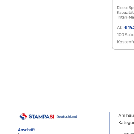
Dieese Sp
Kapazität
Tritan-Mat
auslaufsic
Sport sow
Ab:
€
14,
Öffnunge
100 Stü
bietet si
Ihre Geträ
Kostenfr
spülmasch
Am häu
Katego
Anschrift
Baum