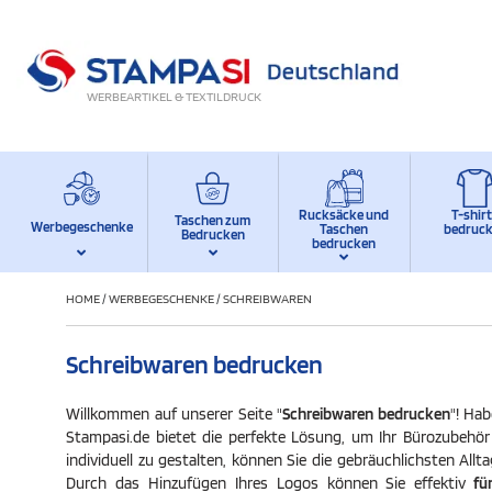
WERBEARTIKEL & TEXTILDRUCK
Rucksäcke und
T-shir
Taschen zum
Werbegeschenke
Taschen
bedruc
Bedrucken
bedrucken
HOME
/
WERBEGESCHENKE
/
SCHREIBWAREN
Schreibwaren bedrucken
Willkommen auf unserer Seite "
Schreibwaren bedrucken
"! Ha
Stampasi.de bietet die perfekte Lösung, um Ihr Bürozubehör 
individuell zu gestalten, können Sie die gebräuchlichsten All
Durch das Hinzufügen Ihres Logos können Sie effektiv
für