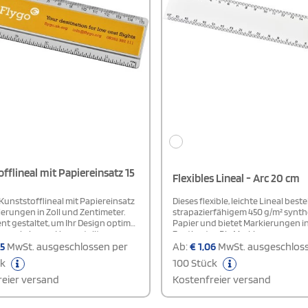
fflineal mit Papiereinsatz 15
Flexibles Lineal - Arc 20 cm
Kunststofflineal mit Papiereinsatz
Dieses flexible, leichte Lineal best
erungen in Zoll und Zentimeter.
strapazierfähigem 450 g/m² synt
nt gestaltet, um Ihr Design optimal
Papier und bietet Markierungen in
ng zu bringen. Hergestellt aus
Zentimeter. Die Markierungen we
igem GPPS-Kunststoff und Papier.
zusammen mit Ihrer individuellen
5
MwSt. ausgeschlossen per
Ab:
€
1,06
MwSt. ausgeschlos
aktische und vielseitige Werkzeug
Druckvorlage aufgedruckt. Bitte 
ck
100 Stück
für den Einsatz in Schulen, Büros
Sie, dass unveredelte Lineale kein
use.Achtung: Die
Markierungen aufweisen und blan
eier versand
Kostenfreier versand
nahme beträgt 250 Stück pro
werden, was Ihnen volle Freiheit fü
e angegebenen Preise beziehen
Gestaltung bietet. Das Lineal ist id