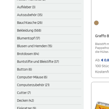
Aufkleber (3)
Autozubehör (35)
Bauchtasche (26)
Bekleidung (568)
Graffo B
Blumentopf (17)
Bleistift 
Blusen und Hemden (15)
Pappelhol
die Hülse
Brotdosen (64)
Ab:
€
0,
Buntstifte und Bleistifte (37)
100 Stü
Button (6)
Kostenfr
Computer-Mäuse (6)
Computerzubehör (21)
Cutter (7)
Decken (42)
Eiskratzer (9)