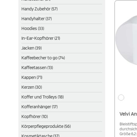
sich auf 
Farbvaria
Handy Zubehör (57)
Handyhalter (37)
Hoodies (33)
In-Ear-Kopfhörer (21)
Jacken (39)
Kaffeebecher to go (74)
Kaffeetassen (13)
Kappen (71)
Kerzen (30)
Koffer und Trolleys (18)
Kofferanhänger (17)
Velvi A
Kopfhörer (10)
Bleistift
Körperpflegeprodukte (56)
durchsich
Größe 6,2 x
Kosmetiktasche (37)