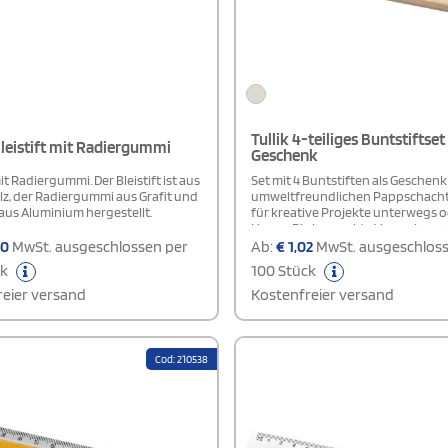
Tullik 4-teiliges Buntstiftset 
leistift mit Radiergummi
Geschenk
mit Radiergummi. Der Bleistift ist aus
Set mit 4 Buntstiften als Geschenk 
z, der Radiergummi aus Grafit und
umweltfreundlichen Pappschachte
 aus Aluminium hergestellt.
für kreative Projekte unterwegs o
Hause. Die kompakte Verpackung is
und einfach zu transportieren, per
80
MwSt. ausgeschlossen per
Ab:
€
1,02
MwSt. ausgeschloss
Kinder und Erwachsene.
ck
100 Stück
eier versand
Kostenfreier versand
Cod: 210538