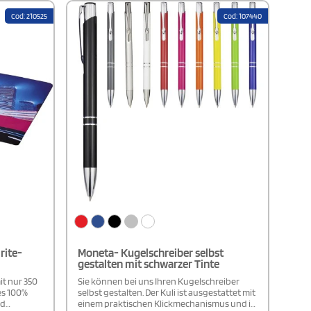
h perfekt
klaren und gut lesbaren Markierungen auf
isierbares
beiden Seiten ermöglichen exakte
Cod: 210525
Cod: 107440
und
Messungen in verschiedenen Einheiten,
perfekt für Schule, Büro oder handwerkliche
vereint.
Arbeiten. Ein vielseitiges und
unverzichtbares Werkzeug für den
Alltag!Bitte beachten: Die Mindestabnahme
beträgt 250 Stück pro Farbe. Die
angegebenen Preise beziehen sich auf den
Kauf des Produkts in nur einer Farbvariante.
rite-
Moneta- Kugelschreiber selbst
gestalten mit schwarzer Tinte
it nur 350
Sie können bei uns Ihren Kugelschreiber
es 100%
selbst gestalten. Der Kuli ist ausgestattet mit
nd
einem praktischen Klickmechanismus und in