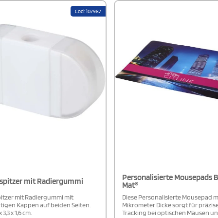
den Kauf des Produkts in nur einer
präzise Messungen und eignet sic
nte.
für Schule, Büro oder als personal
Cod: 107987
Werbegeschenk. Ein vielseitiges 
umweltfreundliches Produkt, das
Funktionalität und Anpassbarkeit 
Personalisierte Mousepads B
nspitzer mit Radiergummi
Mat®
spitzer mit Radiergummi mit
Diese Personalisierte Mousepad m
tigen Kappen auf beiden Seiten.
Mikrometer Dicke sorgt für präzis
 3,3 x 1,6 cm.
Tracking bei optischen Mäusen u