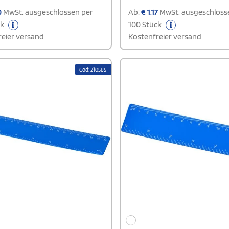
Standardballmäusen. Sie ist eine 
leichtesten und dünnsten Mausm
0
MwSt. ausgeschlossen per
Ab:
€
1,17
MwSt. ausgeschloss
dem Markt und bietet eine glatte, 
ck
100 Stück
Oberfläche für komfortables Arbe
Perfekt für jedes Büro oder Home
eier versand
Kostenfreier versand
Cod: 210585