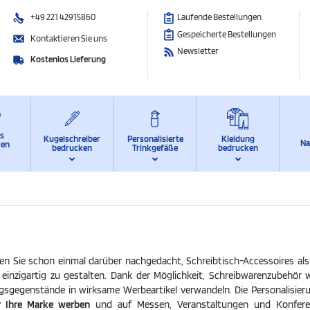
+49 221 42915860
Laufende Bestellungen
Gespeicherte Bestellungen
Kontaktieren Sie uns
Newsletter
Kostenlos Lieferung
ts
Kugelschreiber
Personalisierte
Kleidung
Na
ken
bedrucken
Trinkgefäße
bedrucken
ben Sie schon einmal darüber nachgedacht, Schreibtisch-Accessoires a
einzigartig zu gestalten. Dank der Möglichkeit, Schreibwarenzubehör w
tagsgegenstände in wirksame Werbeartikel verwandeln. Die Personalisieru
 Ihre Marke werben
und auf Messen, Veranstaltungen und Konferenz