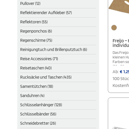
Pullover (12)
Reflektierender Aufkleber (57)
Reflektoren (55)
Regenponchos (6)
Freijo –
Regenschirme (75)
individu
Reinigungtuch und Brillenputztuch (6)
Das Freijo
kleinen Ha
Reise Accessoires (71)
Farben so
(7,5 × 7,5
Reisetaschen (40)
bestellen
Ab:
€
1,2
Markenprä
Rucksäcke und Taschen (435)
100 Stü
jedem Mee
genau dor
Kostenfr
Samentütchen (18)
werden. I
oder Kont
Sanduhren (4)
Messegesc
Willkomm
Schlüsselanhänger (128)
neue Mita
Schlüsselbänder (56)
Schneidebretter (26)