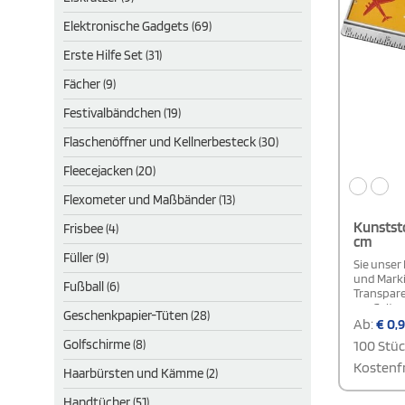
Elektronische Gadgets (69)
Erste Hilfe Set (31)
Fächer (9)
Festivalbändchen (19)
Flaschenöffner und Kellnerbesteck (30)
Fleecejacken (20)
Flexometer und Maßbänder (13)
Kunststo
Frisbee (4)
cm
Füller (9)
Sie unser 
und Marki
Fußball (6)
Transpare
zur Geltu
Geschenkpapier-Tüten (28)
hochwert
Ab:
€
0,9
Dieses pr
Golfschirme (8)
100 Stü
ist ideal 
und zu Ha
Kostenfr
Haarbürsten und Kämme (2)
Mindestab
Farbe. Di
Handtücher (51)