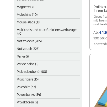
Rothko 
Magnete (3)
Ihrem L
Moleskine (40)
Dieses fle
mit Ihrem 
Mouse-Pads (18)
und Zentim
dass die 
Multitools und Multifunktionswerkzeuge
individue
Ab:
€
1,2
(40)
aufgebrac
100 Stü
werden oh
Notizblöcke (285)
sind komp
Kostenfr
Möglichke
Notizbuch (223)
personalis
Gebrauch, 
Parka (5)
benutzerd
Büro oder
Parkscheibe (3)
und anpas
Messungen
Picknickzubehör (80)
Mindesta
Farbe. Di
Plüschtiere (16)
sich auf 
Farbvaria
Poloshirt (63)
Powerbanks (84)
Projektoren (5)