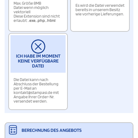
Max. Größe 8MB
Es wird die Datei verwendet
Datei wenn möglich
bereits in unserem Besitz
vektoriell
wie vorherige Lieferungen.
Diese Extension sind nicht
erlaubt:
.exe
,
.php
,
.html
ICH HABE IM MOMENT
KEINE VERFÜGBARE
DATEI
Die Datei kann nach
Abschluss der Bestellung
per E-Mail an
kontakt@stampasi.de mit
Angabe Ihrer Order-Nr.
versendet werden.
BERECHNUNG DES ANGEBOTS