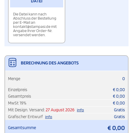
DATEI
Die Datei kann nach
Abschluss der Bestellung
per E-Mail an
kontakt@stampasi.de mit
Angabe Ihrer Order-Nr.
versendet werden.
BERECHNUNG DES ANGEBOTS
Menge
0
Einzelpreis
€
0,00
Gesamtpreis
€
0,00
MwSt
19
%
€
0,00
Mit Design. Versand:
27 August 2026
Gratis
info
Grafischer Entwurf
Gratis
info
€
0,00
Gesamtsumme