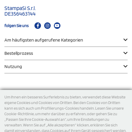
StampaSi S.r.l.
DE356463144
folgen Sie uns
Am häufigsten aufgerufene Kategorien
Bestellprozess
Nutzung
Zahlungsmodalität
Um Ihnen ein besseres Surferlebnis zu bieten, verwendet diese Website
eigene Cookies und Cookies von Dritten. Bei den Cookies von Dritten
kann es sich auch um Profilierungs-Cookies handeln. Lesen Sie unsere
Versand
Cookie-Richtlinie, um mehr darüber zu erfahren, oder gehen Sie zu
„Passen Sie Ihre Cookie-Auswahl an“, um Ihre Einstellungen zu
verwalten. Wenn Sie auf „Alle akzeptieren“ klicken, erklären Sie sich
damit einverstanden, dass Cookies auf Ihrem Gerät gespeichert werden.