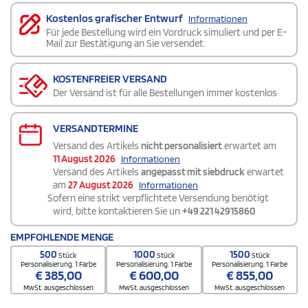
Kostenlos grafischer Entwurf
Informationen
Für jede Bestellung wird ein Vordruck simuliert und per E-
Mail zur Bestätigung an Sie versendet.
KOSTENFREIER VERSAND
Der Versand ist für alle Bestellungen immer kostenlos
VERSANDTERMINE
Versand des Artikels
nicht personalisiert
erwartet am
11 August 2026
Informationen
Versand des Artikels
angepasst mit siebdruck
erwartet
am
27 August 2026
Informationen
Sofern eine strikt verpflichtete Versendung benötigt
wird, bitte kontaktieren Sie un
+49 221 42915860
EMPFOHLENDE MENGE
500
1000
1500
Stück
Stück
Stück
Personalisierung. 1 Farbe
Personalisierung. 1 Farbe
Personalisierung. 1 Farbe
€
385,00
€
600,00
€
855,00
MwSt. ausgeschlossen
MwSt. ausgeschlossen
MwSt. ausgeschlossen