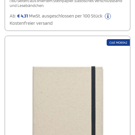
(160 Seiten) aus liniertem Steinpapier. Elastisches Verschlussband
und Lesebändchen.
Ab:
€
4,31
MwSt. ausgeschlossen per 100 Stück
Kostenfreier versand
Cod: MO6542