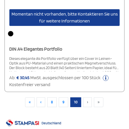
Momentan nicht vorhanden, bitte Kontaktieren Sie uns
für weitere Informationen
DIN A4 Elegantes Portfolio
Dieses elegante A4 Portfolio verfügt über ein Cover in Leinen-
Optik aus PU-Material und einen praktischen Magnetverschluss.
Der Block besteht aus 20 Blatt (40 Seiten) liniertem Papier, ideal für
Notizen und Skizzen. Im Lieferumfang enthalten ist eine 4000 mAh
Powerbank sowie ein Mikro-USB-Kabel/Typ C, damit Sie Ihre
Ab:
€
30,45
MwSt. ausgeschlossen per 100 Stück
Geräte unterwegs aufladen können.Das Portfolio bietet zusätzlich
Kostenfreier versand
eine Smartphone- / Tablet-Halterung, Kreditkarten-Steckfächer
und eine Stiftschlaufe für Ihre Schreibutensilien. Auf der
schwarzen Aluminium-Plakette ist Platz für Ihr Logo, um das
Portfolio individuell zu gestalten.Perfekt für Geschäftsreisende
«
‹
8
9
10
›
»
und alle, die sowohl Funktionalität als auch ein stilvolles Design
schätzen.