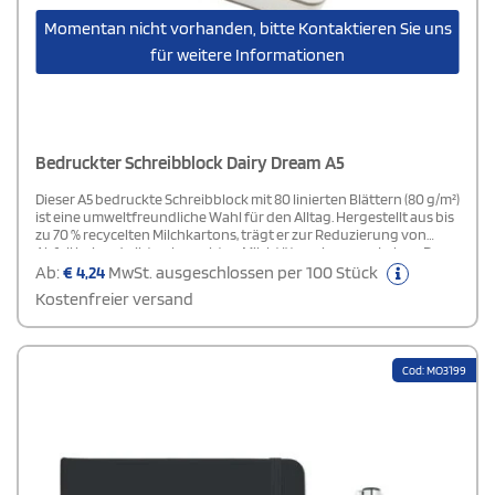
Momentan nicht vorhanden, bitte Kontaktieren Sie uns
für weitere Informationen
Bedruckter Schreibblock Dairy Dream A5
Dieser A5 bedruckte Schreibblock mit 80 linierten Blättern (80 g/m²)
ist eine umweltfreundliche Wahl für den Alltag. Hergestellt aus bis
zu 70 % recycelten Milchkartons, trägt er zur Reduzierung von
Abfall bei und gibt gebrauchten Milchtüten ein neues Leben. Der
nachhaltige Produktionsprozess umfasst das Sammeln, Sortieren
Ab:
€
4,24
MwSt. ausgeschlossen per 100 Stück
und Verarbeiten der Milchkartons, um sie in hochwertiges Papier
Kostenfreier versand
zu verwandeln. Dieses Notizbuch ist nicht nur praktisch und
robust, sondern auch ein Zeichen für bewussten Konsum.
Cod: MO3199