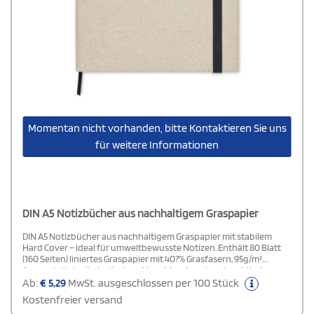
Momentan nicht vorhanden, bitte Kontaktieren Sie uns
für weitere Informationen
DIN A5 Notizbücher aus nachhaltigem Graspapier
DIN A5 Notizbücher aus nachhaltigem Graspapier mit stabilem
Hard Cover – ideal für umweltbewusste Notizen. Enthält 80 Blatt
(160 Seiten) liniertes Graspapier mit 40?% Grasfasern, 95g/m².
Ausgestattet mit elastischem Verschlussband und praktischem
Lesebändchen. Hergestellt in der EU und perfekt für
Ab:
€
5,29
MwSt. ausgeschlossen per 100 Stück
personalisierte Werbebotschaften. Bei StampaSi kombinieren Sie
Kostenfreier versand
Nachhaltigkeit mit erstklassigem Druckservice.