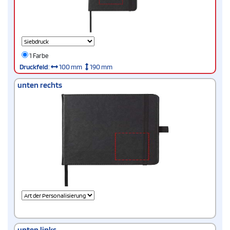
1 Farbe
Druckfeld
:
100 mm
190 mm
unten rechts
unten links