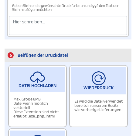
Geben Sie hier die gewünschte Druckfarbe an und ggf. den Text den
Sie hinzufügen möchten.
5
Beifügen der Druckdatei
DATEI HOCHLADEN
WIEDERDRUCK
Max. Größe 8MB
Es wird die Datei verwendet
Datei wenn möglich
bereits in unserem Besitz
vektoriell
wie vorherige Lieferungen.
Diese Extension sind nicht
erlaubt:
.exe
,
.php
,
.html