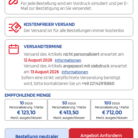
Für jede Bestellung wird ein Vordruck simuliert und per E-
Mail zur Bestätigung an Sie versendet.
KOSTENFREIER VERSAND
Der Versand ist für alle Bestellungen immer kostenlos
VERSANDTERMINE
Versand des Artikels
nicht personalisiert
erwartet am
12 August 2026
Informationen
Versand des Artikels
angepasst mit siebdruck
erwartet
am
13 August 2026
Informationen
Sofern eine strikt verpflichtete Versendung benötigt
wird, bitte kontaktieren Sie un
+49 221 42915860
EMPFOHLENDE MENGE
10
50
100
Stück
Stück
Stück
Personalisierung. 1 Farbe
Personalisierung. 1 Farbe
Personalisierung. 1 Farbe
€
123,10
€
413,50
€
712,00
MwSt. ausgeschlossen
MwSt. ausgeschlossen
MwSt. ausgeschlossen
Angebot Anfordern
Bestellung neutraler