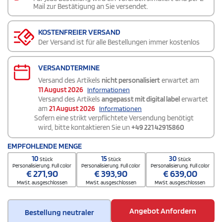
Mail zur Bestätigung an Sie versendet.
KOSTENFREIER VERSAND
Der Versand ist für alle Bestellungen immer kostenlos
VERSANDTERMINE
Versand des Artikels
nicht personalisiert
erwartet am
11 August 2026
Informationen
Versand des Artikels
angepasst mit digital label
erwartet
am
21 August 2026
Informationen
Sofern eine strikt verpflichtete Versendung benötigt
wird, bitte kontaktieren Sie un
+49 221 42915860
EMPFOHLENDE MENGE
10
15
30
Stück
Stück
Stück
Personalisierung. Full color
Personalisierung. Full color
Personalisierung. Full color
€
271,90
€
393,90
€
639,00
MwSt. ausgeschlossen
MwSt. ausgeschlossen
MwSt. ausgeschlossen
Angebot Anfordern
Bestellung neutraler