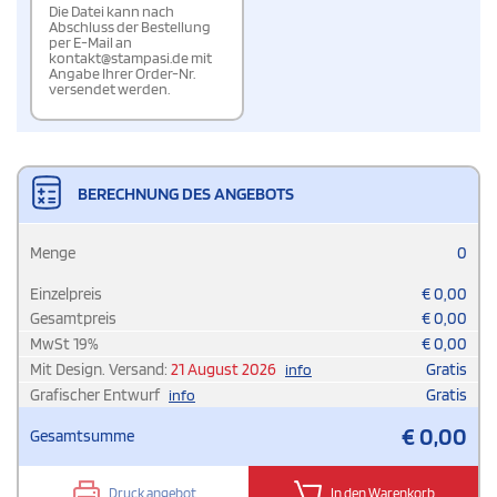
Die Datei kann nach
Abschluss der Bestellung
per E-Mail an
kontakt@stampasi.de mit
Angabe Ihrer Order-Nr.
versendet werden.
BERECHNUNG DES ANGEBOTS
Menge
0
Einzelpreis
€
0,00
Gesamtpreis
€
0,00
MwSt
19
%
€
0,00
Mit Design. Versand:
21 August 2026
Gratis
info
Grafischer Entwurf
Gratis
info
€
0,00
Gesamtsumme
Druck angebot
In den Warenkorb