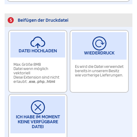
5
Beifügen der Druckdatei
DATEI HOCHLADEN
WIEDERDRUCK
Max. Größe 8MB
Es wird die Datei verwendet
Datei wenn möglich
bereits in unserem Besitz
vektoriell
wie vorherige Lieferungen.
Diese Extension sind nicht
erlaubt:
.exe
,
.php
,
.html
ICH HABE IM MOMENT
KEINE VERFÜGBARE
DATEI