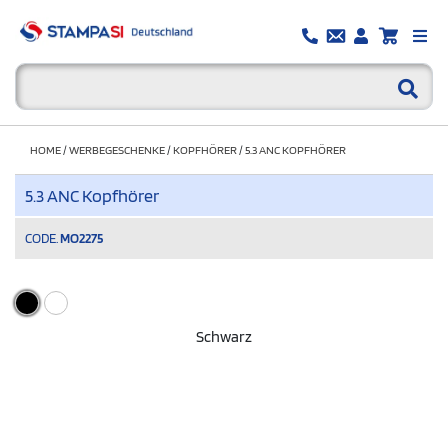
HOME
/
WERBEGESCHENKE
/
KOPFHÖRER
/
5.3 ANC KOPFHÖRER
5.3 ANC Kopfhörer
CODE.
MO2275
Schwarz