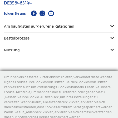
DE356463144
folgen Sie uns
Am häufigsten aufgerufene Kategorien
Bestellprozess
Nutzung
Zahlungsmodalität
Um Ihnen ein besseres Surferlebnis zu bieten, verwendet diese Website
eigene Cookies und Cookies von Dritten. Bei den Cookies von Dritten
kann es sich auch um Profilierungs-Cookies handeln. Lesen Sie unsere
Versand
Cookie-Richtlinie, um mehr darüber zu erfahren, oder gehen Sie zu
„Passen Sie Ihre Cookie-Auswahl an“, um Ihre Einstellungen zu
verwalten. Wenn Sie auf „Alle akzeptieren“ klicken, erklären Sie sich
damit einverstanden, dass Cookies auf Ihrem Gerät gespeichert werden.
Wenn Sie auf „Ablehnen“ klicken, erklären Sie sich damit einverstanden,
dass nur notwendige Cookies gespeichert werden.