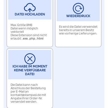
DATEI HOCHLADEN
WIEDERDRUCK
Max. Größe 8MB
Es wird die Datei verwendet
Datei wenn möglich
bereits in unserem Besitz
vektoriell
wie vorherige Lieferungen.
Diese Extension sind nicht
erlaubt:
.exe
,
.php
,
.html
ICH HABE IM MOMENT
KEINE VERFÜGBARE
DATEI
Die Datei kann nach
Abschluss der Bestellung
per E-Mail an
kontakt@stampasi.de mit
Angabe Ihrer Order-Nr.
versendet werden.