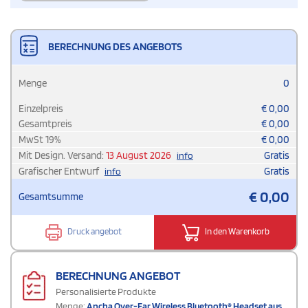
BERECHNUNG DES ANGEBOTS
Menge
0
Einzelpreis
€
0,00
Gesamtpreis
€
0,00
MwSt
19
%
€
0,00
Mit Design. Versand:
13 August 2026
Gratis
info
Grafischer Entwurf
Gratis
info
€
0,00
Gesamtsumme
Druck angebot
In den Warenkorb
BERECHNUNG ANGEBOT
Personalisierte Produkte
Menge:
Ancha Over-Ear Wireless Bluetooth® Headset aus