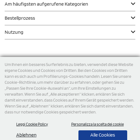
Am häufigsten aufgerufene Kategorien
Bestellprozess
Nutzung
Zahlungsmodalität
Um Ihnen ein besseres Surferlebnis zu bieten, verwendet diese Website
eigene Cookies und Cookies von Dritten. Bei den Cookies von Dritten
kann es sich auch um Profilierungs-Cookies handeln. Lesen Sie unsere
Versand
Cookie-Richtlinie, um mehr darüber zu erfahren, oder gehen Sie zu
„Passen Sie Ihre Cookie-Auswahl an“, um Ihre Einstellungen zu
verwalten. Wenn Sie auf „Alle akzeptieren“ klicken, erklären Sie sich
damit einverstanden, dass Cookies auf Ihrem Gerät gespeichert werden.
Wenn Sie auf „Ablehnen“ klicken, erklären Sie sich damit einverstanden,
dass nur notwendige Cookies gespeichert werden.
Leggi Cookie Policy
Personalizza la scelta dei cookie
© 2026 StampaSi s.r.l. ALLE RECHTE SIND VORBEHALTEN -
Steuernummer DE356463144
Ablehnen
Alle Cookies