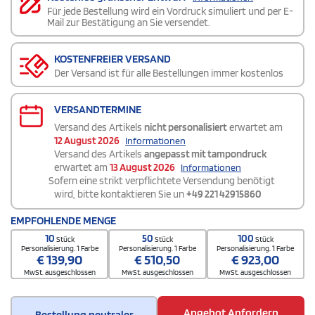
Für jede Bestellung wird ein Vordruck simuliert und per E-
Mail zur Bestätigung an Sie versendet.
KOSTENFREIER VERSAND
Der Versand ist für alle Bestellungen immer kostenlos
VERSANDTERMINE
Versand des Artikels
nicht personalisiert
erwartet am
12 August 2026
Informationen
Versand des Artikels
angepasst mit tampondruck
erwartet am
13 August 2026
Informationen
Sofern eine strikt verpflichtete Versendung benötigt
wird, bitte kontaktieren Sie un
+49 221 42915860
EMPFOHLENDE MENGE
10
50
100
Stück
Stück
Stück
Personalisierung. 1 Farbe
Personalisierung. 1 Farbe
Personalisierung. 1 Farbe
€
139,90
€
510,50
€
923,00
MwSt. ausgeschlossen
MwSt. ausgeschlossen
MwSt. ausgeschlossen
Angebot Anfordern
Bestellung neutraler