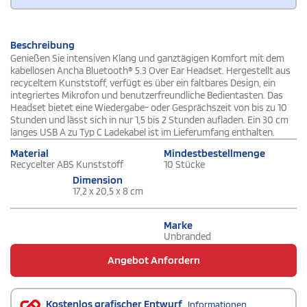
Beschreibung
Genießen Sie intensiven Klang und ganztägigen Komfort mit dem
kabellosen Ancha Bluetooth® 5.3 Over Ear Headset. Hergestellt aus
recyceltem Kunststoff, verfügt es über ein faltbares Design, ein
integriertes Mikrofon und benutzerfreundliche Bedientasten. Das
Headset bietet eine Wiedergabe- oder Gesprächszeit von bis zu 10
Stunden und lässt sich in nur 1,5 bis 2 Stunden aufladen. Ein 30 cm
langes USB A zu Typ C Ladekabel ist im Lieferumfang enthalten.
Material
Mindestbestellmenge
Recycelter ABS Kunststoff
10 Stücke
Dimension
17,2 x 20,5 x 8 cm
Marke
Unbranded
Angebot Anfordern
Kostenlos grafischer Entwurf
Informationen