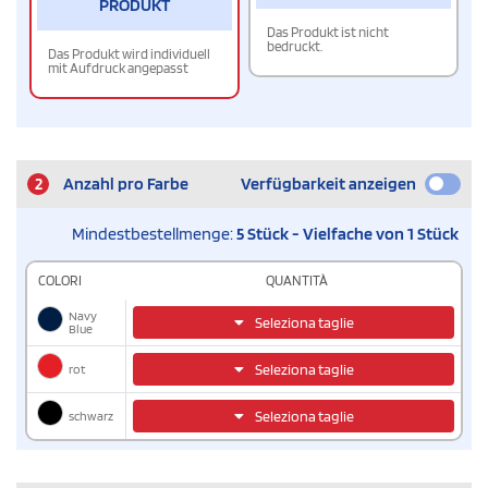
PRODUKT
Das Produkt ist nicht
bedruckt.
Das Produkt wird individuell
mit Aufdruck angepasst
2
Anzahl pro Farbe
Verfügbarkeit anzeigen
Mindestbestellmenge:
5 Stück - Vielfache von 1 Stück
COLORI
QUANTITÀ
Navy
Seleziona taglie
Blue
rot
Seleziona taglie
schwarz
Seleziona taglie