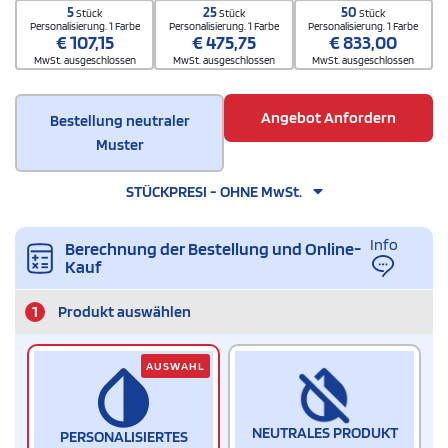
5
25
50
Stück
Stück
Stück
Personalisierung. 1 Farbe
Personalisierung. 1 Farbe
Personalisierung. 1 Farbe
€
107,15
€
475,75
€
833,00
MwSt. ausgeschlossen
MwSt. ausgeschlossen
MwSt. ausgeschlossen
Angebot Anfordern
Bestellung neutraler
Muster
STÜCKPRESI - OHNE MwSt.
Info
Berechnung der Bestellung und Online-
Kauf
1
Produkt auswählen
AUSWAHL
NEUTRALES PRODUKT
PERSONALISIERTES