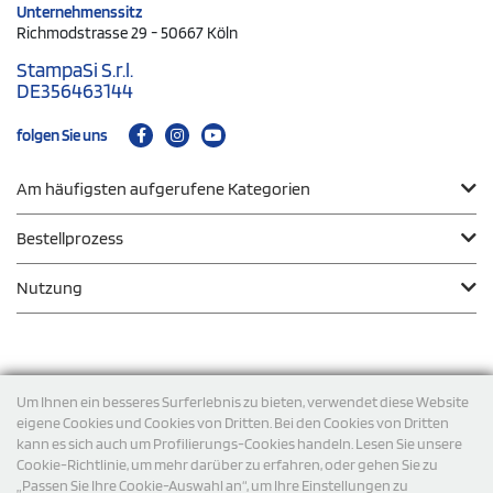
Unternehmenssitz
Richmodstrasse 29 - 50667 Köln
StampaSi S.r.l.
DE356463144
folgen Sie uns
Am häufigsten aufgerufene Kategorien
Bestellprozess
Nutzung
Zahlungsmodalität
Um Ihnen ein besseres Surferlebnis zu bieten, verwendet diese Website
eigene Cookies und Cookies von Dritten. Bei den Cookies von Dritten
kann es sich auch um Profilierungs-Cookies handeln. Lesen Sie unsere
Versand
Cookie-Richtlinie, um mehr darüber zu erfahren, oder gehen Sie zu
„Passen Sie Ihre Cookie-Auswahl an“, um Ihre Einstellungen zu