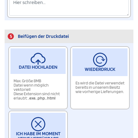
5
Beifügen der Druckdatei
DATEI HOCHLADEN
WIEDERDRUCK
Max. Größe 8MB
Es wird die Datei verwendet
Datei wenn möglich
bereits in unserem Besitz
vektoriell
wie vorherige Lieferungen.
Diese Extension sind nicht
erlaubt:
.exe
,
.php
,
.html
ICH HABE IM MOMENT