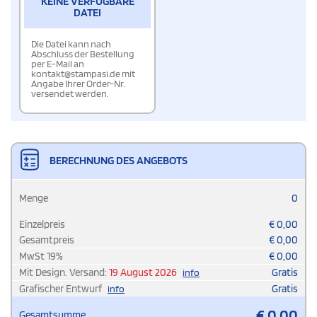
KEINE VERFÜGBARE
DATEI
Die Datei kann nach
Abschluss der Bestellung
per E-Mail an
kontakt@stampasi.de mit
Angabe Ihrer Order-Nr.
versendet werden.
BERECHNUNG DES ANGEBOTS
Menge
0
Einzelpreis
€
0,00
Gesamtpreis
€
0,00
MwSt
19
%
€
0,00
Mit Design. Versand:
19 August 2026
Gratis
info
Grafischer Entwurf
Gratis
info
€
0,00
Gesamtsumme