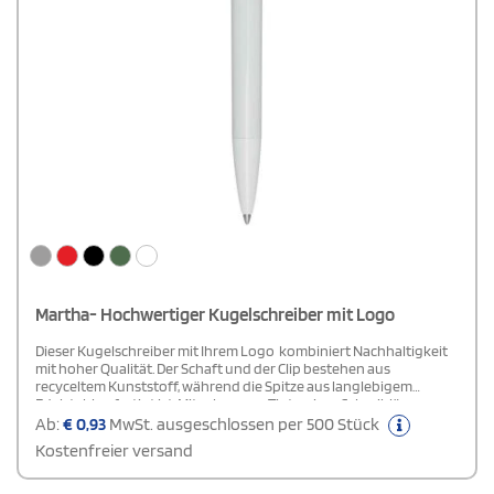
Martha- Hochwertiger Kugelschreiber mit Logo
Dieser Kugelschreiber mit Ihrem Logo kombiniert Nachhaltigkeit
mit hoher Qualität. Der Schaft und der Clip bestehen aus
recyceltem Kunststoff, während die Spitze aus langlebigem
Edelstahl gefertigt ist. Mit schwarzer Tinte, einer Schreiblänge von
3000 Metern und einer Strichstärke von 1,00 mm bietet der Stift
Ab:
€
0,93
MwSt. ausgeschlossen per 500 Stück
präzises und angenehmes Schreiben. Ideal für nachhaltige
Kostenfreier versand
Werbemaßnahmen und lange Einsatzzeiten.