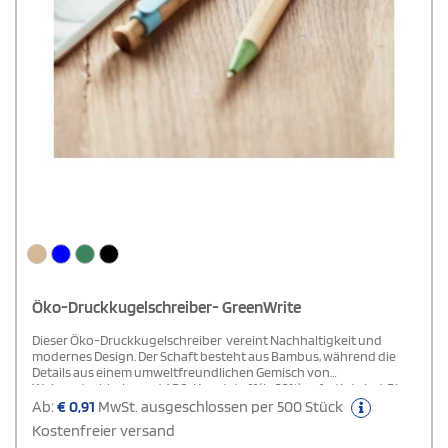
Öko-Druckkugelschreiber- GreenWrite
Dieser Öko-Druckkugelschreiber vereint Nachhaltigkeit und
modernes Design. Der Schaft besteht aus Bambus, während die
Details aus einem umweltfreundlichen Gemisch von
Weizenstrohhalm und ABS-Kunststoff (je 50%) gefertigt sind. Die
blaue Tinte sorgt für ein angenehmes und präzises
Ab:
€
0,91
MwSt. ausgeschlossen per 500 Stück
Schreiberlebnis. Da Bambus ein natürliches Material ist, kann es zu
Kostenfreier versand
leichten Abweichungen in Farbe, Dekor und Maßen kommen, was