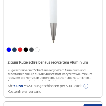
Ziguur Kugelschreiber aus recyceltem Aluminium
Kugelschreiber mit Schaft aus recyceltem Aluminium und
silberfarbenem Clip aus ABS Kunststoff. Recyceltes Aluminium
reduziert die Menge an Deponiemüll, schont die natürlichen
Ressourcen und reduziert die Treibhausgasemissionen.
Tintenfarbe: Schwarz. Schreiblänge: 800 Meter. Schreibspitze: 1
Ab:
€
0,94
MwSt. ausgeschlossen per 500 Stück
mm.
Kostenfreier versand