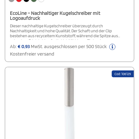
EcoLine – Nachhaltiger Kugelschreiber mit
Logoaufdruck
Dieser nachhaltige Kugelschreiber überzeugt durch
Nachhaltigkeit und hohe Qualität. Der Schaft und der Clip
bestehen aus recyceltem Kunststoff, während die Spitze aus
robustem Edelstahl gefertigt ist. Mit blauer Tinte, einer
Schreiblänge von 3000 Metern und einer Strichstärke von 1,00 mm
Ab:
€
0,93
MwSt. ausgeschlossen per 500 Stück
bietet der Stift ein angenehmes Schreibgefühl und eine lange
Kostenfreier versand
Haltbarkeit. Hergestellt in Deutschland, ist dieser Kugelschreiber
die ideale Wahl für umweltbewusste Nutzer, die auf Langlebigkeit
setzen.
Cod: 106129