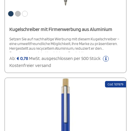
Kugelschreiber mit Firmenwerbung aus Aluminium
Setzen Sie auf nachhaltige Werbung mit diesem Kugelschreiber –
eine umweltfreundliche Möglichkeit, Ihre Marke zu präsentieren.
Hergestellt aus recyceltem Aluminium, reduziert er den
Energieverbrauch im Vergleich zur Produktion aus
Primärrohstoffen und hilft dabei, Abfälle auf Deponien zu
Ab:
€
0,78
MwSt. ausgeschlossen per 500 Stück
verringern sowie natürliche Ressourcen zu schonen. Der
Kostenfreier versand
innovative Klickmechanismus aus Bambus verleiht dem Stift eine
besondere, umweltbewusste Note. Mit schwarzer Tinte, einer
Schreiblänge von 800 Metern und einer Spitzenstärke von 1,00
mm ist dieser Kugelschreiber eine stilvolle und nachhaltige Wahl
Cod: 107879
für Ihre Werbebotschaft.