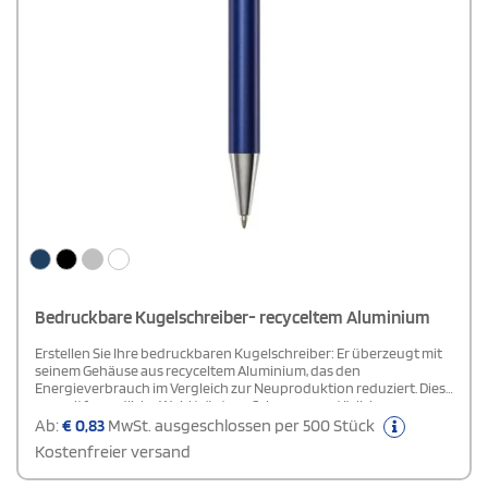
Bedruckbare Kugelschreiber- recyceltem Aluminium
Erstellen Sie Ihre bedruckbaren Kugelschreiber: Er überzeugt mit
seinem Gehäuse aus recyceltem Aluminium, das den
Energieverbrauch im Vergleich zur Neuproduktion reduziert. Diese
umweltfreundliche Wahl trägt zur Schonung natürlicher
Ressourcen bei und hilft, Treibhausgasemissionen zu reduzieren.
Ab:
€
0,83
MwSt. ausgeschlossen per 500 Stück
Mit blauer Tinte, einer Schreiblänge von 800 Metern und einer
Kostenfreier versand
Spitze von 1,00 mm ist dieser Stift eine stilvolle und
umweltbewusste Option für den täglichen Einsatz.