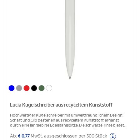
Lucia Kugelschreiber aus recyceltem Kunststoff
Hochwertiger Kugelschreiber mit umweltfreundlichem Design:
Schaft und Clip bestehen aus recyceltem Kunststoff, ergänzt
durch eine langlebige Edelstahlspitze. Die schwarze Tinte bietet
eine Schreiblänge von beeindruckenden 3000 Metern und sorgt
mit einer Strichstärke von 1,00 mm für ein präzises Schreiberlebnis.
Ab:
€
0,77
MwSt. ausgeschlossen per 500 Stück