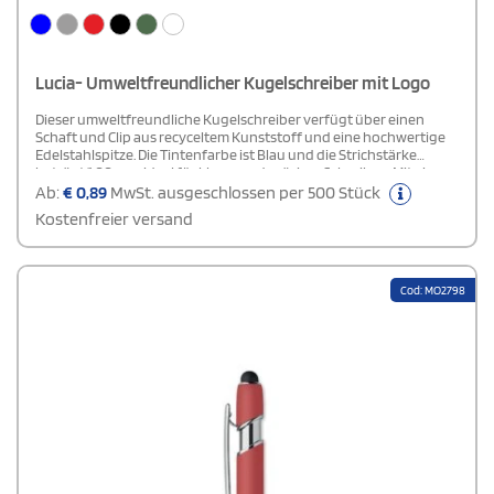
Lucia- Umweltfreundlicher Kugelschreiber mit Logo
Dieser umweltfreundliche Kugelschreiber verfügt über einen
Schaft und Clip aus recyceltem Kunststoff und eine hochwertige
Edelstahlspitze. Die Tintenfarbe ist Blau und die Strichstärke
beträgt 1,00 mm, ideal für klares und präzises Schreiben. Mit einer
Schreiblänge von 3000 Metern ist der Kugelschreiber besonders
Ab:
€
0,89
MwSt. ausgeschlossen per 500 Stück
langlebig. Hergestellt in Deutschland, vereint dieser
Kostenfreier versand
kugelschreiber Nachhaltigkeit mit Funktionalität – perfekt für den
täglichen Gebrauch.
Cod: MO2798