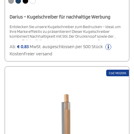
Darius – Kugelschreiber für nachhaltige Werbung
Entdecken Sie unsere Kugelschreiber zum Bedrucken – ideal, um
Ihre Marke effektiv zu präsentieren! Dieser Kugelschreiber
kombiniert Nachhaltigkeit mit Stil. Der Druckknopf sowie der
untere Teil des Stiftes bestehen aus hochwertigem Bambus, was
dem Kugelschreiber eine besondere, umweltbewusste Note
Ab:
€
0,83
MwSt. ausgeschlossen per 500 Stück
verleiht. Mit schwarzer Tinte, einer Schreiblänge von 800 Metern
Kostenfreier versand
und einer Spitzenbreite von 1,00 mm ist dieser Stift nicht nur
funktional, sondern auch ein elegantes Werbemittel für Ihr
Unternehmen. Perfekt für nachhaltige Werbung!
Cod: MO2595