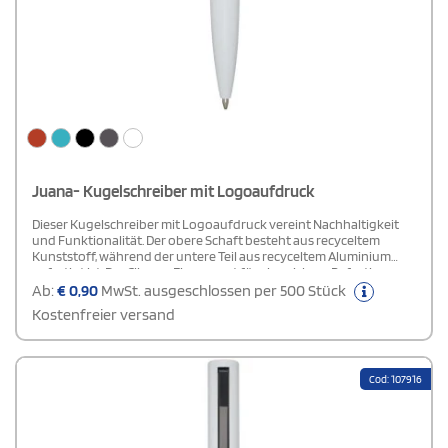
Juana- Kugelschreiber mit Logoaufdruck
Dieser Kugelschreiber mit Logoaufdruck vereint Nachhaltigkeit
und Funktionalität. Der obere Schaft besteht aus recyceltem
Kunststoff, während der untere Teil aus recyceltem Aluminium
gefertigt ist. Der Clip aus Eisen sorgt für eine sichere Befestigung.
Mit blauer Tinte, einer Schreiblänge von 1000 Metern und einer
Ab:
€
0,90
MwSt. ausgeschlossen per 500 Stück
Strichstärke von 1,0 mm bietet dieser Stift eine zuverlässige
Kostenfreier versand
Schreibqualität und ist besonders umweltbewusst. Ideal für den
täglichen Gebrauch und für alle, die Wert auf Nachhaltigkeit legen.
Cod: 107916