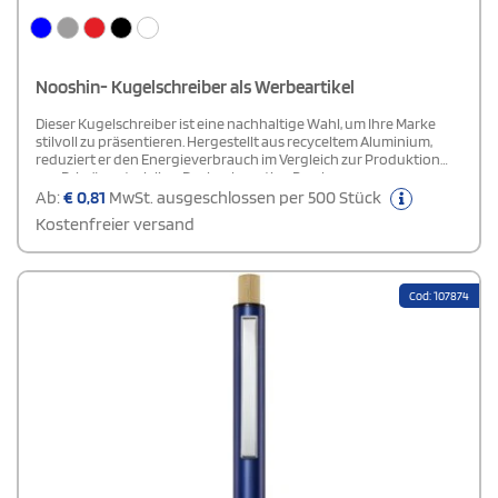
Nooshin- Kugelschreiber als Werbeartikel
Dieser Kugelschreiber ist eine nachhaltige Wahl, um Ihre Marke
stilvoll zu präsentieren. Hergestellt aus recyceltem Aluminium,
reduziert er den Energieverbrauch im Vergleich zur Produktion
aus Primärmaterialien. Der hochwertige Bambus-
Druckmechanismus verleiht dem Stift eine besondere,
Ab:
€
0,81
MwSt. ausgeschlossen per 500 Stück
umweltbewusste Note. Mit blauer Tinte, einer Schreibleistung von
Kostenfreier versand
800 Metern und einer Spitzenstärke von 1,00 mm kombiniert
dieser Kugelschreiber Funktionalität mit Stil. Ideal für
umweltbewusste Kunden, die Wert auf Nachhaltigkeit legen.
Cod: 107874