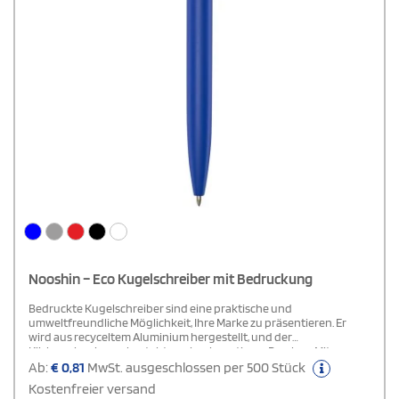
Nooshin – Eco Kugelschreiber mit Bedruckung
Bedruckte Kugelschreiber sind eine praktische und
umweltfreundliche Möglichkeit, Ihre Marke zu präsentieren. Er
wird aus recyceltem Aluminium hergestellt, und der
Klickmechanismus besteht aus hochwertigem Bambus. Mit
schwarzer Tinte, einer Schreiblänge von 800 Metern und einer
Ab:
€
0,81
MwSt. ausgeschlossen per 500 Stück
Spitzenbreite von 1,00 mm ist dieser Kugelschreiber nicht nur
Kostenfreier versand
umweltfreundlich, sondern auch stilvoll und funktional. Ideal für