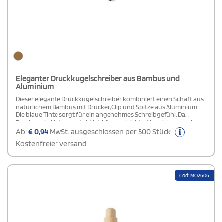
Eleganter Druckkugelschreiber aus Bambus und
Aluminium
Dieser elegante Druckkugelschreiber kombiniert einen Schaft aus
natürlichem Bambus mit Drücker, Clip und Spitze aus Aluminium.
Die blaue Tinte sorgt für ein angenehmes Schreibgefühl. Da
Bambus ein Naturprodukt ist, können leichte Abweichungen in
Farbe, Dekor und Maßen auftreten, wodurch jeder Kugelschreiber
Ab:
€
0,94
MwSt. ausgeschlossen per 500 Stück
einzigartig ist. Eine stilvolle und nachhaltige Wahl für den Alltag.
Kostenfreier versand
Cod: MO2606