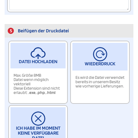
5
Beifügen der Druckdatei
DATEI HOCHLADEN
WIEDERDRUCK
Max. Größe 8MB
Es wird die Datei verwendet
Datei wenn möglich
bereits in unserem Besitz
vektoriell
wie vorherige Lieferungen.
Diese Extension sind nicht
erlaubt:
.exe
,
.php
,
.html
ICH HABE IM MOMENT
KEINE VERFÜGBARE
DATEI