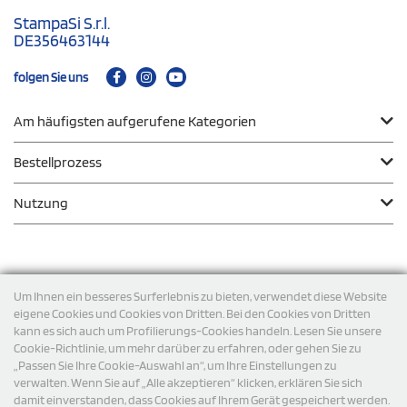
StampaSi S.r.l.
DE356463144
folgen Sie uns
Am häufigsten aufgerufene Kategorien
Bestellprozess
Nutzung
Zahlungsmodalität
Um Ihnen ein besseres Surferlebnis zu bieten, verwendet diese Website
eigene Cookies und Cookies von Dritten. Bei den Cookies von Dritten
kann es sich auch um Profilierungs-Cookies handeln. Lesen Sie unsere
Versand
Cookie-Richtlinie, um mehr darüber zu erfahren, oder gehen Sie zu
„Passen Sie Ihre Cookie-Auswahl an“, um Ihre Einstellungen zu
verwalten. Wenn Sie auf „Alle akzeptieren“ klicken, erklären Sie sich
damit einverstanden, dass Cookies auf Ihrem Gerät gespeichert werden.