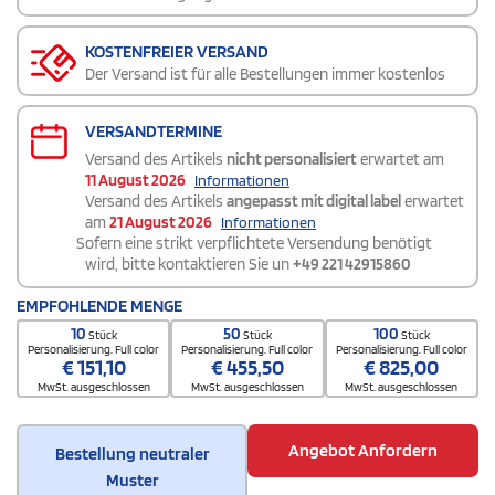
KOSTENFREIER VERSAND
Der Versand ist für alle Bestellungen immer kostenlos
VERSANDTERMINE
Versand des Artikels
nicht personalisiert
erwartet am
11 August 2026
Informationen
Versand des Artikels
angepasst mit digital label
erwartet
am
21 August 2026
Informationen
Sofern eine strikt verpflichtete Versendung benötigt
wird, bitte kontaktieren Sie un
+49 221 42915860
EMPFOHLENDE MENGE
10
50
100
Stück
Stück
Stück
Personalisierung. Full color
Personalisierung. Full color
Personalisierung. Full color
€
151,10
€
455,50
€
825,00
MwSt. ausgeschlossen
MwSt. ausgeschlossen
MwSt. ausgeschlossen
Angebot Anfordern
Bestellung neutraler
Muster