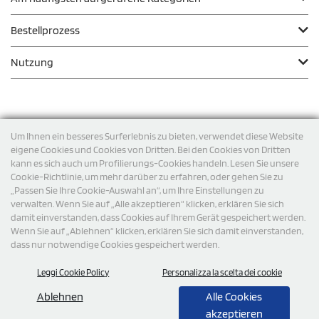
Bestellprozess
Nutzung
Zahlungsmodalität
Um Ihnen ein besseres Surferlebnis zu bieten, verwendet diese Website
eigene Cookies und Cookies von Dritten. Bei den Cookies von Dritten
kann es sich auch um Profilierungs-Cookies handeln. Lesen Sie unsere
Versand
Cookie-Richtlinie, um mehr darüber zu erfahren, oder gehen Sie zu
„Passen Sie Ihre Cookie-Auswahl an“, um Ihre Einstellungen zu
verwalten. Wenn Sie auf „Alle akzeptieren“ klicken, erklären Sie sich
damit einverstanden, dass Cookies auf Ihrem Gerät gespeichert werden.
Wenn Sie auf „Ablehnen“ klicken, erklären Sie sich damit einverstanden,
dass nur notwendige Cookies gespeichert werden.
Leggi Cookie Policy
Personalizza la scelta dei cookie
© 2026 StampaSi s.r.l. ALLE RECHTE SIND VORBEHALTEN -
Steuernummer DE356463144
Ablehnen
Alle Cookies
akzeptieren