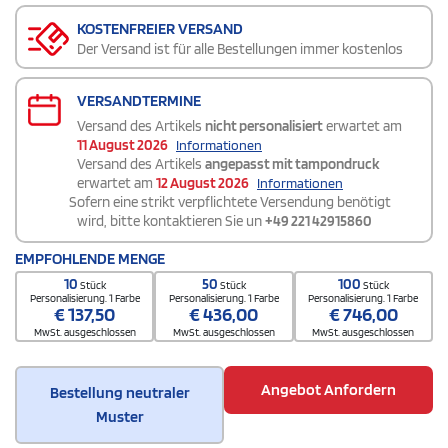
KOSTENFREIER VERSAND
Der Versand ist für alle Bestellungen immer kostenlos
VERSANDTERMINE
Versand des Artikels
nicht personalisiert
erwartet am
11 August 2026
Informationen
Versand des Artikels
angepasst mit tampondruck
erwartet am
12 August 2026
Informationen
Sofern eine strikt verpflichtete Versendung benötigt
wird, bitte kontaktieren Sie un
+49 221 42915860
EMPFOHLENDE MENGE
10
50
100
Stück
Stück
Stück
Personalisierung. 1 Farbe
Personalisierung. 1 Farbe
Personalisierung. 1 Farbe
€
137,50
€
436,00
€
746,00
MwSt. ausgeschlossen
MwSt. ausgeschlossen
MwSt. ausgeschlossen
Angebot Anfordern
Bestellung neutraler
Muster