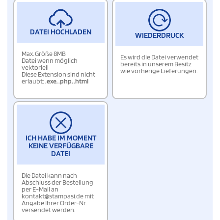
DATEI HOCHLADEN
WIEDERDRUCK
Max. Größe 8MB
Es wird die Datei verwendet
Datei wenn möglich
bereits in unserem Besitz
vektoriell
wie vorherige Lieferungen.
Diese Extension sind nicht
erlaubt:
.exe
,
.php
,
.html
ICH HABE IM MOMENT
KEINE VERFÜGBARE
DATEI
Die Datei kann nach
Abschluss der Bestellung
per E-Mail an
kontakt@stampasi.de mit
Angabe Ihrer Order-Nr.
versendet werden.