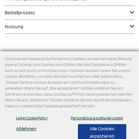
Bestellprozess
Nutzung
Zahlungsmodalität
Um Ihnen ein besseres Surferlebnis zu bieten, verwendet diese Website
eigene Cookies und Cookies von Dritten. Bei den Cookies von Dritten
kann es sich auch um Profilierungs-Cookies handeln. Lesen Sie unsere
Versand
Cookie-Richtlinie, um mehr darüber zu erfahren, oder gehen Sie zu
„Passen Sie Ihre Cookie-Auswahl an“, um Ihre Einstellungen zu
verwalten. Wenn Sie auf „Alle akzeptieren“ klicken, erklären Sie sich
damit einverstanden, dass Cookies auf Ihrem Gerät gespeichert werden.
Wenn Sie auf „Ablehnen“ klicken, erklären Sie sich damit einverstanden,
dass nur notwendige Cookies gespeichert werden.
Leggi Cookie Policy
Personalizza la scelta dei cookie
© 2026 StampaSi s.r.l. ALLE RECHTE SIND VORBEHALTEN -
Steuernummer DE356463144
Ablehnen
Alle Cookies
akzeptieren