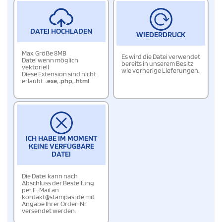
DATEI HOCHLADEN
WIEDERDRUCK
Max. Größe 8MB
Es wird die Datei verwendet
Datei wenn möglich
bereits in unserem Besitz
vektoriell
wie vorherige Lieferungen.
Diese Extension sind nicht
erlaubt:
.exe
,
.php
,
.html
ICH HABE IM MOMENT
KEINE VERFÜGBARE
DATEI
Die Datei kann nach
Abschluss der Bestellung
per E-Mail an
kontakt@stampasi.de mit
Angabe Ihrer Order-Nr.
versendet werden.