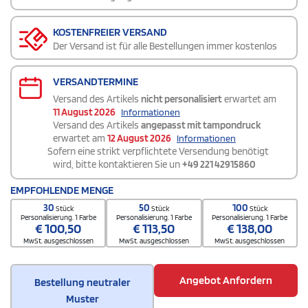
KOSTENFREIER VERSAND
Der Versand ist für alle Bestellungen immer kostenlos
VERSANDTERMINE
Versand des Artikels
nicht personalisiert
erwartet am
11 August 2026
Informationen
Versand des Artikels
angepasst mit tampondruck
erwartet am
12 August 2026
Informationen
Sofern eine strikt verpflichtete Versendung benötigt
wird, bitte kontaktieren Sie un
+49 221 42915860
EMPFOHLENDE MENGE
30
50
100
Stück
Stück
Stück
Personalisierung. 1 Farbe
Personalisierung. 1 Farbe
Personalisierung. 1 Farbe
€
100,50
€
113,50
€
138,00
MwSt. ausgeschlossen
MwSt. ausgeschlossen
MwSt. ausgeschlossen
Angebot Anfordern
Bestellung neutraler
Muster