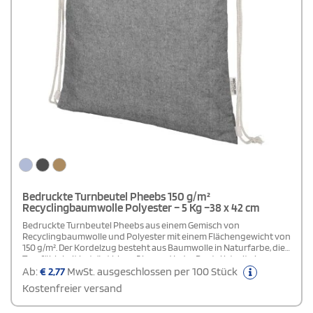
Bedruckte Turnbeutel Pheebs 150 g/m²
Recyclingbaumwolle Polyester – 5 Kg –38 x 42 cm
Bedruckte Turnbeutel Pheebs aus einem Gemisch von
Recyclingbaumwolle und Polyester mit einem Flächengewicht von
150 g/m². Der Kordelzug besteht aus Baumwolle in Naturfarbe, die
Tragfähigkeit beträgt bis zu 5 kg, und jeder Beutel ist mit einem
Aware™ Tracer versehen.Die recycelte Baumwolle gewinnt man
Ab:
€
2,77
MwSt. ausgeschlossen per 100 Stück
aus Produktionsabfällen der Textilherstellung. Durch das
Kostenfreier versand
Zusammenführen ähnlicher Farbtöne entfällt ein zusätzlicher
Färbeprozess. Die Beschaffenheit des Materials führt zu minimalen