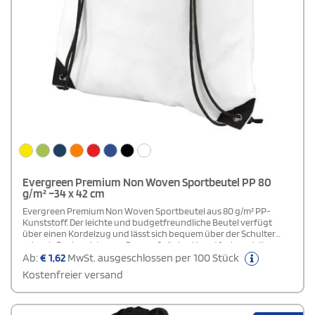
Evergreen Premium Non Woven Sportbeutel PP 80
g/m² –34 x 42 cm
Evergreen Premium Non Woven Sportbeutel aus 80 g/m² PP-
Kunststoff. Der leichte und budgetfreundliche Beutel verfügt
über einen Kordelzug und lässt sich bequem über der Schulter
oder als Rucksack tragen.Das großzügige Hauptfach und die
Außenfläche bieten ausreichend Platz für ein Logo oder eine
Ab:
€
1,62
MwSt. ausgeschlossen per 100 Stück
Botschaft. Damit eignet sich der Beutel ideal als einfaches und
Kostenfreier versand
praktisches Geschenk zur Bewerbung einer Marke oder
Marketingkampagne.