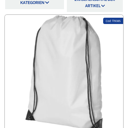
Sportbeutel aus verschiedenen Materialien und in verschiedenen
KATEGORIEN
Farben. Personalisierte Turnbeutel sind ab einer Mindestmenge von 100
ARTIKEL
Stück zu einem Preis
ab 1,35 € pro Stück
erhältlich. Jede Bestellung
enthält eine Vorschau zur Freigabe, die Sie ohne Aufpreis erhalten. Die
Produktion startet erst nach Ihrer Genehmigung.
Cod: 119385
Zur Auswahl stehen Baumwolle,
Bio-Baumwolle
(
GOTS
-zertifiziert),
recyceltes
RPET
und
GRS
-zertifizierte Recyclingbaumwolle. Über den
Online-Konfigurator können Sie Ihre Turnbeutel selbst gestalten. Unser
Grafikteam unterstützt Sie bei der Aufbereitung der Druckdatei, falls Ihr
Logo nicht in druckfähiger Auflösung vorliegt. Der Versand ist innerhalb
Deutschlands kostenfrei. Das Bedrucken von Turnbeuteln ist für
Unternehmen jeder Größe geeignet (vom Startup mit der ersten
Messekampagne bis zum Konzern, der Onboarding-Pakete
zusammenstellt). Alle Produkte werden vor der Auslieferung auf
Druckqualität geprüft. Turnbeutel mit Namen sind ebenso
konfigurierbar wie Modelle mit Teamlogo. Für größere Kampagnen
stehen gestaffelte Preise zur Verfügung. Die
Druckqualität
ist
unabhängig von der Auflage garantiert.