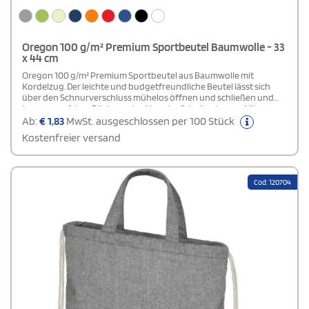
Oregon 100 g/m² Premium Sportbeutel Baumwolle - 33
x 44 cm
Oregon 100 g/m² Premium Sportbeutel aus Baumwolle mit
Kordelzug. Der leichte und budgetfreundliche Beutel lässt sich
über den Schnurverschluss mühelos öffnen und schließen und
bequem auf dem Rücken oder über der Schulter tragen.Mit
ausreichend Platz für kleine wie große Logos eignet er sich ideal
Ab:
€
1,83
MwSt. ausgeschlossen per 100 Stück
als Werbemittel für Veranstaltungen, Konferenzen oder das
Kostenfreier versand
Fitnessstudio.
Cod: 120704