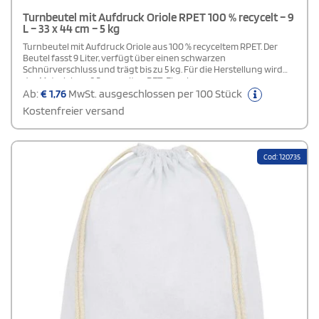
Turnbeutel mit Aufdruck Oriole RPET 100 % recycelt – 9
L – 33 x 44 cm – 5 kg
Turnbeutel mit Aufdruck Oriole aus 100 % recyceltem RPET. Der
Beutel fasst 9 Liter, verfügt über einen schwarzen
Schnürverschluss und trägt bis zu 5 kg. Für die Herstellung wird
das Material aus 3,5 recycelten PET-Flaschen
gewonnen.Personalisierte Rucksäcke aus 100 % recyceltem
Ab:
€
1,76
MwSt. ausgeschlossen per 100 Stück
Kunststoff leisten einen Beitrag zur Reduzierung von
Kostenfreier versand
Kunststoffabfällen. Das geräumige Hauptfach lässt sich über den
Kordelzug sicher verschließen und bietet bei 9 Litern Volumen
ausreichend Platz für eine Belastung von bis zu 5 kg.
Cod: 120735