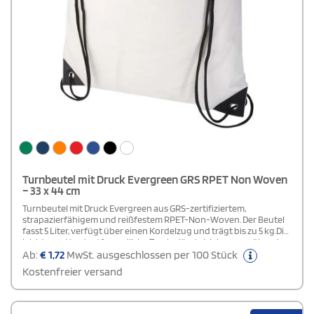
Turnbeutel mit Druck Evergreen GRS RPET Non Woven
– 33 x 44 cm
Turnbeutel mit Druck Evergreen aus GRS-zertifiziertem,
strapazierfähigem und reißfestem RPET-Non-Woven. Der Beutel
fasst 5 Liter, verfügt über einen Kordelzug und trägt bis zu 5 kg.Die
leichte und budgetfreundliche Tasche lässt sich bequem über der
Schulter oder als Rucksack tragen und eignet sich hervorragend
Ab:
€
1,72
MwSt. ausgeschlossen per 100 Stück
zur Bewerbung einer Marke oder Marketingkampagne.
Kostenfreier versand