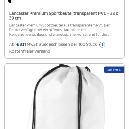
Lancaster Premium Sportbeutel transparent PVC – 33 x
39 cm
Lancaster Premium Sportbeutel aus transparentem PVC. Der
Beutel verfügt über ein offenes Hauptfach mit
Kordelzugverschluss und eignet sich hervorragend für die
Anbringung eines Logos. Damit ist er ideal für Stadionbesuche,
Veranstaltungen, den Einsatz am Arbeitsplatz und Situationen mit
Ab:
€
3,11
MwSt. ausgeschlossen per 100 Stück
besonderen Sicherheitsanforderungen.
Kostenfreier versand
Cod: 119619