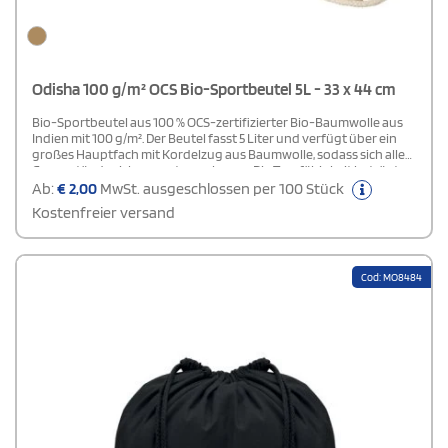
Odisha 100 g/m² OCS Bio-Sportbeutel 5L - 33 x 44 cm
Bio-Sportbeutel aus 100 % OCS-zertifizierter Bio-Baumwolle aus
Indien mit 100 g/m². Der Beutel fasst 5 Liter und verfügt über ein
großes Hauptfach mit Kordelzug aus Baumwolle, sodass sich alle
Gegenstände sicher verstauen lassen. Die Tragfähigkeit beträgt
bis zu 5 kg.
Ab:
€
2,00
MwSt. ausgeschlossen per 100 Stück
Kostenfreier versand
Cod: MO8484