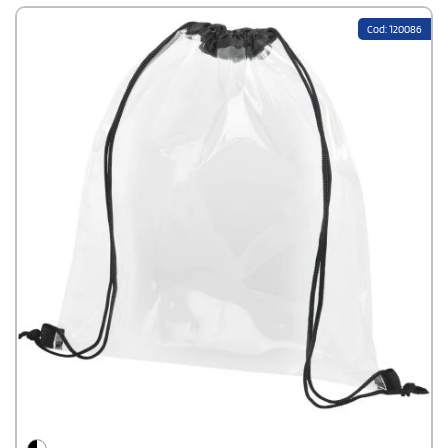
Farbabweichungen, die dem Beutel ein authentisches
Erscheinungsbild verleihen.Über einen QR-Code macht der
Cod: 120086
Aware™ Tracer die Herkunft und den Weg des Produkts
nachvollziehbar. Das stärkt die Transparenz der Lieferkette und
schafft einen engeren Bezug zum Herstellungsprozess. Die
Grifflänge beträgt 14 cm.