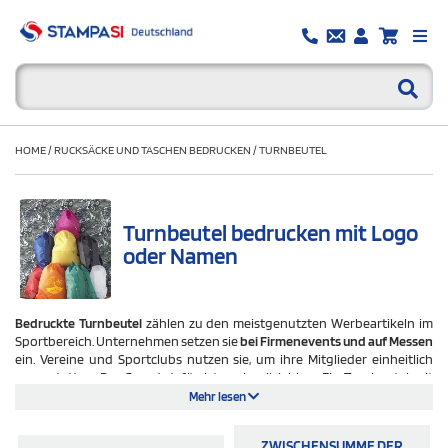
HOME
/
RUCKSÄCKE UND TASCHEN BEDRUCKEN
/
TURNBEUTEL
Turnbeutel bedrucken mit Logo
oder Namen
Bedruckte Turnbeutel
zählen zu den meistgenutzten Werbeartikeln im
Sportbereich. Unternehmen setzen sie
bei Firmenevents und auf Messen
ein. Vereine und Sportclubs nutzen sie, um ihre Mitglieder einheitlich
auszustatten. Der Grund dafür ist nachvollziehbar. Ein Turnbeutel mit
Logo wird täglich genutzt und trägt die Markenbotschaft über den
Mehr lesen
ursprünglichen Anlass hinaus in die Öffentlichkeit. Bei Stampasi stehen
über 70 Modelle zur Auswahl, darunter Kordelzugbeutel und
ZWISCHENSUMME DER