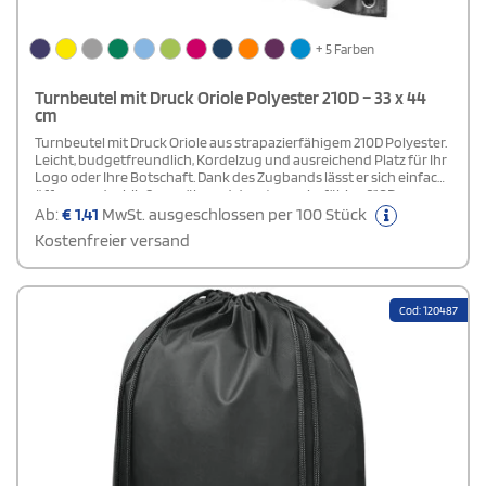
+ 5 Farben
Turnbeutel mit Druck Oriole Polyester 210D – 33 x 44
cm
Turnbeutel mit Druck Oriole aus strapazierfähigem 210D Polyester.
Leicht, budgetfreundlich, Kordelzug und ausreichend Platz für Ihr
Logo oder Ihre Botschaft. Dank des Zugbands lässt er sich einfach
öffnen und schließen, während das strapazierfähige 210D-
Polyestermaterial Stabilität und Langlebigkeit gewährleistet.
Ab:
€
1,41
MwSt. ausgeschlossen per 100 Stück
Kostenfreier versand
Cod: 120487