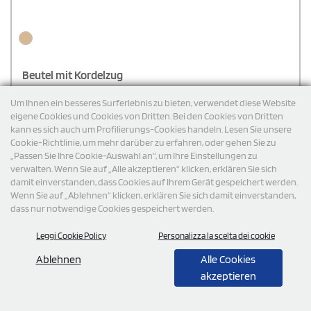
Beutel mit Kordelzug
Beutel / Rucksack mit Kordelzug aus 100% Baumwolle. 100 g/m².
Um Ihnen ein besseres Surferlebnis zu bieten, verwendet diese Website
eigene Cookies und Cookies von Dritten. Bei den Cookies von Dritten
kann es sich auch um Profilierungs-Cookies handeln. Lesen Sie unsere
Cookie-Richtlinie, um mehr darüber zu erfahren, oder gehen Sie zu
Ab:
€
2,20
MwSt. ausgeschlossen per 100 Stück
„Passen Sie Ihre Cookie-Auswahl an“, um Ihre Einstellungen zu
Kostenfreier versand
verwalten. Wenn Sie auf „Alle akzeptieren“ klicken, erklären Sie sich
damit einverstanden, dass Cookies auf Ihrem Gerät gespeichert werden.
Wenn Sie auf „Ablehnen“ klicken, erklären Sie sich damit einverstanden,
Cod: MO8868
dass nur notwendige Cookies gespeichert werden.
Leggi Cookie Policy
Personalizza la scelta dei cookie
Ablehnen
Alle Cookies
akzeptieren