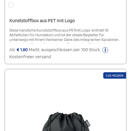
Kunststoffbox aus PET mit Logo
Diese handliche Kunststoffbox aus PETmit Logo enthält 10
Abfalltüten für Hundekot und ist der ideale Begleiter für
unterwegs mit Ihrem Vierbeiner. Dank des integrierten Karabiners
lässt sich die Box einfach an Leine, Tasche oder Gürtel befestigen –
immer griffbereit beim Spaziergang. Die stabile PET-Box schützt
Ab:
€
1,80
MwSt. ausgeschlossen per 100 Stück
die Beutel zuverlässig vor Nässe und Schmutz. Eine saubere,
Kostenfreier versand
praktische und hygienische Lösung für alle Hundebesitzer.
Cod: MO2809