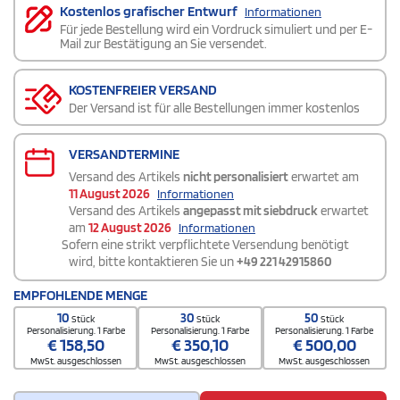
Kostenlos grafischer Entwurf
Informationen
Für jede Bestellung wird ein Vordruck simuliert und per E-
Mail zur Bestätigung an Sie versendet.
KOSTENFREIER VERSAND
Der Versand ist für alle Bestellungen immer kostenlos
VERSANDTERMINE
Versand des Artikels
nicht personalisiert
erwartet am
11 August 2026
Informationen
Versand des Artikels
angepasst mit siebdruck
erwartet
am
12 August 2026
Informationen
Sofern eine strikt verpflichtete Versendung benötigt
wird, bitte kontaktieren Sie un
+49 221 42915860
EMPFOHLENDE MENGE
10
30
50
Stück
Stück
Stück
Personalisierung. 1 Farbe
Personalisierung. 1 Farbe
Personalisierung. 1 Farbe
€
158,50
€
350,10
€
500,00
MwSt. ausgeschlossen
MwSt. ausgeschlossen
MwSt. ausgeschlossen