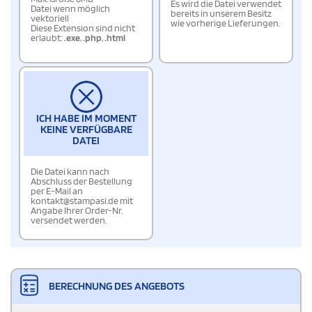
Es wird die Datei verwendet
Datei wenn möglich
bereits in unserem Besitz
vektoriell
wie vorherige Lieferungen.
Diese Extension sind nicht
erlaubt:
.exe
,
.php
,
.html
ICH HABE IM MOMENT
KEINE VERFÜGBARE
DATEI
Die Datei kann nach
Abschluss der Bestellung
per E-Mail an
kontakt@stampasi.de mit
Angabe Ihrer Order-Nr.
versendet werden.
BERECHNUNG DES ANGEBOTS