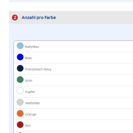
2
Anzahl pro Farbe
Babyblau
Blau
Französisch Navy
Grün
Kupfer
Mattsilber
Orange
Rot