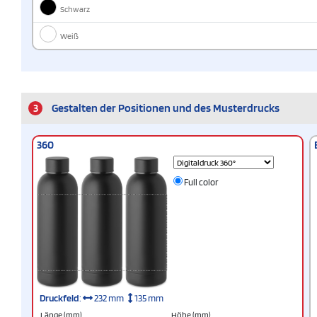
Schwarz
Weiß
3
Gestalten der Positionen und des Musterdrucks
360
Full color
Druckfeld
:
232 mm
135 mm
Länge (mm)
Höhe (mm)