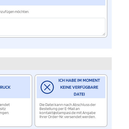
hinzufügen möchten.
ICH HABE IM MOMENT
DRUCK
KEINE VERFÜGBARE
DATEI
wendet
Die Datei kann nach Abschluss der
sitz
Bestellung per E-Mail an
ungen.
kontakt@stampasi.de mit Angabe
Ihrer Order-Nr. versendet werden.