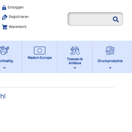
Einloggen
Registrieren
Warenkorb
Made in Europe
Themen &
chhaltig
Druckprodukte
Anlässe
hl