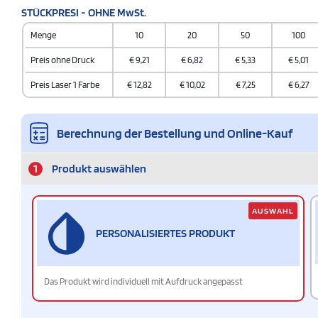
STÜCKPRESI - OHNE MwSt.
Menge
10
20
50
100
Preis ohne Druck
€
9,21
€
6,82
€
5,33
€
5,01
Preis Laser 1 Farbe
€
12,82
€
10,02
€
7,25
€
6,27
Berechnung der Bestellung und Online-Kauf
1
Produkt auswählen
AUSWAHL
PERSONALISIERTES PRODUKT
Das Produkt wird individuell mit Aufdruck angepasst