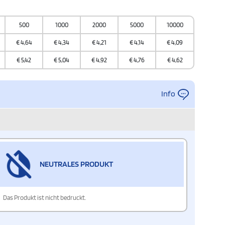
500
1000
2000
5000
10000
€
4,64
€
4,34
€
4,21
€
4,14
€
4,09
€
5,42
€
5,04
€
4,92
€
4,76
€
4,62
Info
NEUTRALES PRODUKT
Das Produkt ist nicht bedruckt.