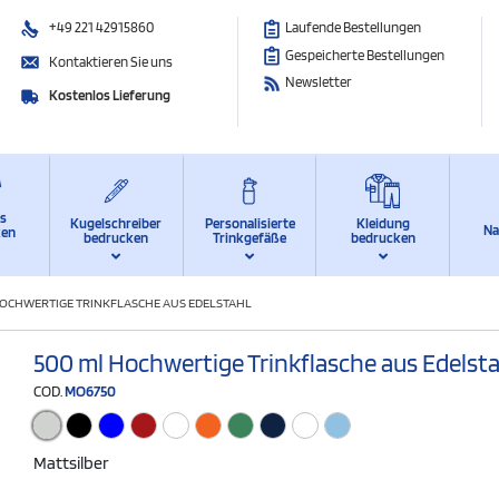
+49 221 42915860
Laufende Bestellungen
Gespeicherte Bestellungen
Kontaktieren Sie uns
Newsletter
Kostenlos Lieferung
ts
Kugelschreiber
Personalisierte
Kleidung
Na
ken
bedrucken
Trinkgefäße
bedrucken
HOCHWERTIGE TRINKFLASCHE AUS EDELSTAHL
500 ml Hochwertige Trinkflasche aus Edelsta
COD.
MO6750
Mattsilber