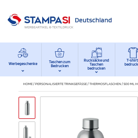
WERBEARTIKEL & TEXTILDRUCK
Rucksäcke und
T-shir
Taschen zum
Werbegeschenke
Taschen
bedruc
Bedrucken
bedrucken
HOME
/
PERSONALISIERTE TRINKGEFÄSSE
/
THERMOSFLASCHEN
/
500 ML 