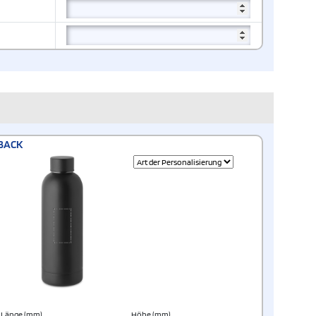
BACK
Länge (mm)
Höhe (mm)