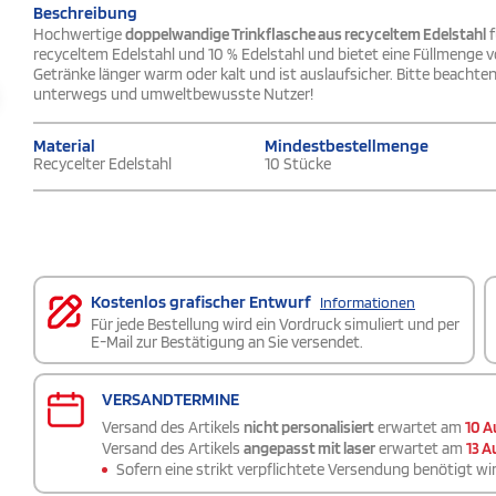
Beschreibung
Hochwertige
doppelwandige
Trinkflasche
aus recyceltem Edelstahl
f
recyceltem Edelstahl und 10 % Edelstahl und bietet eine Füllmenge 
Getränke länger warm oder kalt und ist auslaufsicher. Bitte beachten
unterwegs und umweltbewusste Nutzer!
Material
Mindestbestellmenge
Recycelter Edelstahl
10 Stücke
Kostenlos grafischer Entwurf
Informationen
Für jede Bestellung wird ein Vordruck simuliert und per
E-Mail zur Bestätigung an Sie versendet.
VERSANDTERMINE
Versand des Artikels
nicht personalisiert
erwartet am
10 A
Versand des Artikels
angepasst mit laser
erwartet am
13 A
Sofern eine strikt verpflichtete Versendung benötigt wir