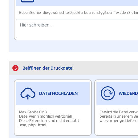
Geben Sie hier die gewünschte Druckfarbe an und ggf. den Text den Sie 
5
Beifügen der Druckdatei
DATEI HOCHLADEN
WIEDER
Max. Größe 8MB
Es wird die Datei ver
Datei wenn möglich vektoriell
bereits in unserem Be
Diese Extension sind nicht erlaubt:
wie vorherige Liefer
.exe
,
.php
,
.html