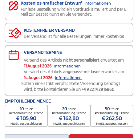
Kostenlos grafischer Entwurf
Informationen
Für jede Bestellung wird ein Vordruck simuliert und per E-
Mail zur Bestätigung an Sie versendet.
KOSTENFREIER VERSAND
Der Versand ist für alle Bestellungen immer kostenlos
VERSANDTERMINE
Versand des Artikels
nicht personalisiert
erwartet am
11 August 2026
Informationen
Versand des Artikels
angepasst mit laser
erwartet am
14 August 2026
Informationen
Sofern eine strikt verpflichtete Versendung benötigt
wird, bitte kontaktieren Sie un
+49 221 42915860
EMPFOHLENDE MENGE
10
20
50
Stück
Stück
Stück
Personalisierung. 1 Farbe
Personalisierung. 1 Farbe
Personalisierung. 1 Farbe
€
105,90
€
162,80
€
262,50
MwSt. ausgeschlossen
MwSt. ausgeschlossen
MwSt. ausgeschlossen