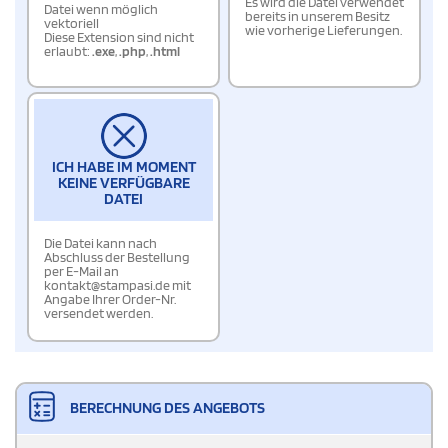
Es wird die Datei verwendet
Datei wenn möglich
bereits in unserem Besitz
vektoriell
wie vorherige Lieferungen.
Diese Extension sind nicht
erlaubt:
.exe
,
.php
,
.html
ICH HABE IM MOMENT
KEINE VERFÜGBARE
DATEI
Die Datei kann nach
Abschluss der Bestellung
per E-Mail an
kontakt@stampasi.de mit
Angabe Ihrer Order-Nr.
versendet werden.
BERECHNUNG DES ANGEBOTS