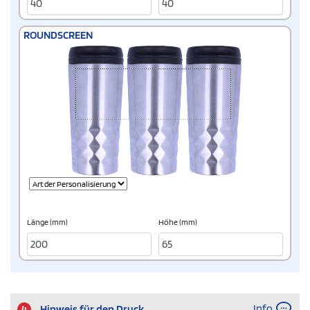
ROUNDSCREEN
Länge (mm)
Höhe (mm)
Info
4
Hinweis für den Druck