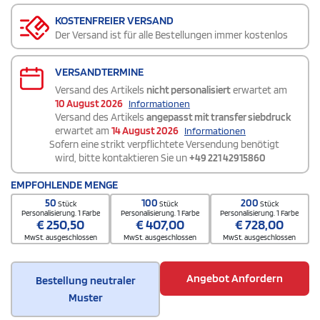
KOSTENFREIER VERSAND
Der Versand ist für alle Bestellungen immer kostenlos
VERSANDTERMINE
Versand des Artikels
nicht personalisiert
erwartet am
10 August 2026
Informationen
Versand des Artikels
angepasst mit transfer siebdruck
erwartet am
14 August 2026
Informationen
Sofern eine strikt verpflichtete Versendung benötigt
wird, bitte kontaktieren Sie un
+49 221 42915860
EMPFOHLENDE MENGE
50
100
200
Stück
Stück
Stück
Personalisierung. 1 Farbe
Personalisierung. 1 Farbe
Personalisierung. 1 Farbe
€
250,50
€
407,00
€
728,00
MwSt. ausgeschlossen
MwSt. ausgeschlossen
MwSt. ausgeschlossen
Angebot Anfordern
Bestellung neutraler
Muster