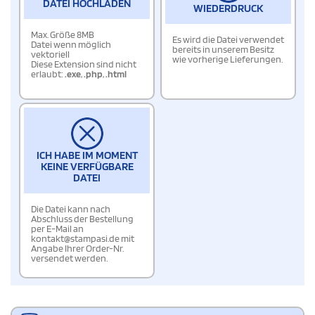
DATEI HOCHLADEN
WIEDERDRUCK
Max. Größe 8MB
Es wird die Datei verwendet
Datei wenn möglich
bereits in unserem Besitz
vektoriell
wie vorherige Lieferungen.
Diese Extension sind nicht
erlaubt:
.exe
,
.php
,
.html
ICH HABE IM MOMENT
KEINE VERFÜGBARE
DATEI
Die Datei kann nach
Abschluss der Bestellung
per E-Mail an
kontakt@stampasi.de mit
Angabe Ihrer Order-Nr.
versendet werden.