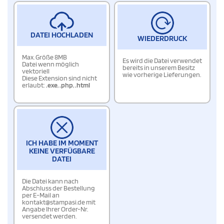
DATEI HOCHLADEN
WIEDERDRUCK
Max. Größe 8MB
Es wird die Datei verwendet
Datei wenn möglich
bereits in unserem Besitz
vektoriell
wie vorherige Lieferungen.
Diese Extension sind nicht
erlaubt:
.exe
,
.php
,
.html
ICH HABE IM MOMENT
KEINE VERFÜGBARE
DATEI
Die Datei kann nach
Abschluss der Bestellung
per E-Mail an
kontakt@stampasi.de mit
Angabe Ihrer Order-Nr.
versendet werden.