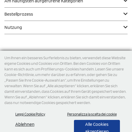
Am häufigsten aufgerufene Kategorien
Bestellprozess
Nutzung
Zahlungsmodalität
Um Ihnen ein besseres Surferlebnis zu bieten, verwendet diese Website
eigene Cookies und Cookies von Dritten. Bei den Cookies von Dritten
kann es sich auch um Profilierungs-Cookies handeln. Lesen Sie unsere
Versand
Cookie-Richtlinie, um mehr darüber zu erfahren, oder gehen Sie zu
„Passen Sie Ihre Cookie-Auswahl an“, um Ihre Einstellungen zu
verwalten. Wenn Sie auf „Alle akzeptieren“ klicken, erklären Sie sich
damit einverstanden, dass Cookies auf Ihrem Gerät gespeichert werden.
Wenn Sie auf „Ablehnen“ klicken, erklären Sie sich damit einverstanden,
dass nur notwendige Cookies gespeichert werden.
Leggi Cookie Policy
Personalizza la scelta dei cookie
© 2026 StampaSi s.r.l. ALLE RECHTE SIND VORBEHALTEN -
Steuernummer DE356463144
Ablehnen
Alle Cookies
akzeptieren