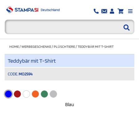
HOME
/
WERBEGESCHENKE
/
PLÜSCHTIERE
/
TEDDYBÄR MIT T-SHIRT
Teddybär mit T-Shirt
CODE.
MO2594
Blau