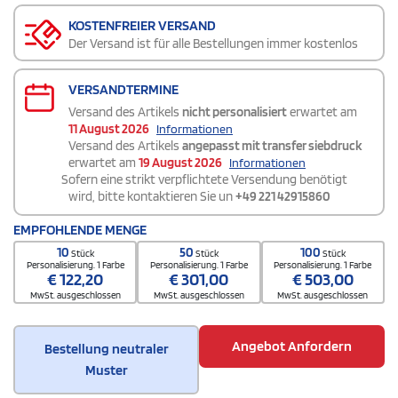
KOSTENFREIER VERSAND
Der Versand ist für alle Bestellungen immer kostenlos
VERSANDTERMINE
Versand des Artikels
nicht personalisiert
erwartet am
11 August 2026
Informationen
Versand des Artikels
angepasst mit transfer siebdruck
erwartet am
19 August 2026
Informationen
Sofern eine strikt verpflichtete Versendung benötigt
wird, bitte kontaktieren Sie un
+49 221 42915860
EMPFOHLENDE MENGE
10
50
100
Stück
Stück
Stück
Personalisierung. 1 Farbe
Personalisierung. 1 Farbe
Personalisierung. 1 Farbe
€
122,20
€
301,00
€
503,00
MwSt. ausgeschlossen
MwSt. ausgeschlossen
MwSt. ausgeschlossen
Angebot Anfordern
Bestellung neutraler
Muster