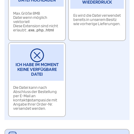
WIEDERDRUCK
Max. Größe 8MB
Es wird die Datei verwendet
Datei wenn möglich
bereits in unserem Besitz
vektoriell
wie vorherige Lieferungen.
Diese Extension sind nicht
erlaubt:
.exe
,
.php
,
.html
ICH HABE IM MOMENT
KEINE VERFÜGBARE
DATEI
Die Datei kann nach
Abschluss der Bestellung
per E-Mail an
kontakt@stampasi.de mit
Angabe Ihrer Order-Nr.
versendet werden.