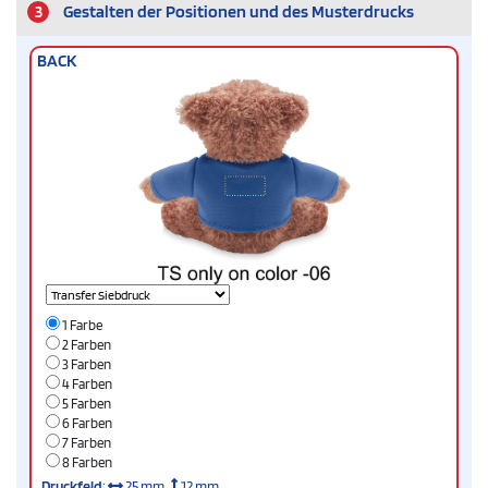
3
Gestalten der Positionen und des Musterdrucks
BACK
1 Farbe
2 Farben
3 Farben
4 Farben
5 Farben
6 Farben
7 Farben
8 Farben
Druckfeld
:
25 mm
12 mm