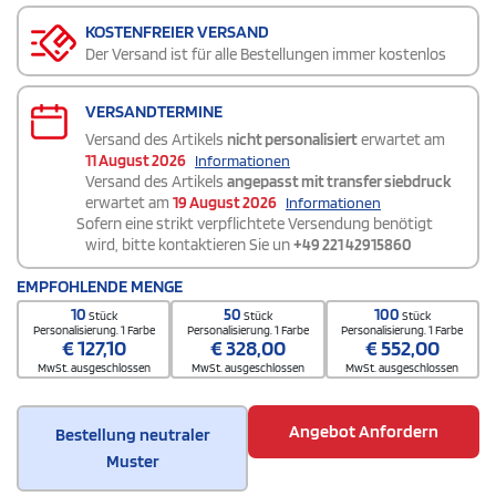
KOSTENFREIER VERSAND
Der Versand ist für alle Bestellungen immer kostenlos
VERSANDTERMINE
Versand des Artikels
nicht personalisiert
erwartet am
11 August 2026
Informationen
Versand des Artikels
angepasst mit transfer siebdruck
erwartet am
19 August 2026
Informationen
Sofern eine strikt verpflichtete Versendung benötigt
wird, bitte kontaktieren Sie un
+49 221 42915860
EMPFOHLENDE MENGE
10
50
100
Stück
Stück
Stück
Personalisierung. 1 Farbe
Personalisierung. 1 Farbe
Personalisierung. 1 Farbe
€
127,10
€
328,00
€
552,00
MwSt. ausgeschlossen
MwSt. ausgeschlossen
MwSt. ausgeschlossen
Angebot Anfordern
Bestellung neutraler
Muster