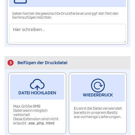
Geben Sie hier die gewünschte Druckfarbe an und ggf. den Text den
Sie hinzufügen möchten.
5
Beifügen der Druckdatei
DATEI HOCHLADEN
WIEDERDRUCK
Max. Größe 8MB
Es wird die Datei verwendet
Datei wenn möglich
bereits in unserem Besitz
vektoriell
wie vorherige Lieferungen.
Diese Extension sind nicht
erlaubt:
.exe
,
.php
,
.html