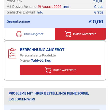
MwSt
19
%
€
0,00
Mit Design. Versand:
19 August 2026
Gratis
info
Grafischer Entwurf
Gratis
info
€
0,00
Gesamtsumme
Druck angebot
In den Warenkorb
BERECHNUNG ANGEBOT
Personalisierte Produkte
Menge:
Teddybär Koch
In den Warenkorb
PROBLEME MIT IHRER BESTELLUNG? KEINE SORGE,
ERLEDIGEN WIR!