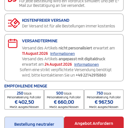
Für jede Bestellung wird ein Vordruck simuliert und per E-
Mail zur Bestätigung an Sie versendet.
KOSTENFREIER VERSAND
Der Versand ist für alle Bestellungen immer kostenlos
VERSANDTERMINE
Versand des Artikels
nicht personalisiert
erwartet am
11 August 2026
Informationen
Versand des Artikels
angepasst mit digitaldruck
erwartet am
24 August 2026
Informationen
Sofern eine strikt verpflichtete Versendung benötigt
wird, bitte kontaktieren Sie un
+49 221 42915860
EMPFOHLENDE MENGE
250
500
750
Stück
Stück
Stück
Personalisierung. Full color
Personalisierung. Full color
Personalisierung. Full color
€
402,50
€
660,00
€
967,50
MwSt. ausgeschlossen
MwSt. ausgeschlossen
MwSt. ausgeschlossen
Angebot Anfordern
Bestellung neutraler