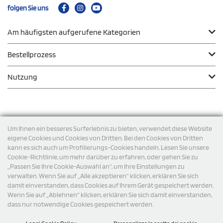
folgen Sie uns
Am häufigsten aufgerufene Kategorien
Bestellprozess
Nutzung
Zahlungsmodalität
Um Ihnen ein besseres Surferlebnis zu bieten, verwendet diese Website
eigene Cookies und Cookies von Dritten. Bei den Cookies von Dritten
kann es sich auch um Profilierungs-Cookies handeln. Lesen Sie unsere
Versand
Cookie-Richtlinie, um mehr darüber zu erfahren, oder gehen Sie zu
„Passen Sie Ihre Cookie-Auswahl an“, um Ihre Einstellungen zu
verwalten. Wenn Sie auf „Alle akzeptieren“ klicken, erklären Sie sich
damit einverstanden, dass Cookies auf Ihrem Gerät gespeichert werden.
Wenn Sie auf „Ablehnen“ klicken, erklären Sie sich damit einverstanden,
dass nur notwendige Cookies gespeichert werden.