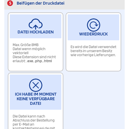
5
Beifügen der Druckdatei
DATEI HOCHLADEN
WIEDERDRUCK
Max. Größe 8MB
Es wird die Datei verwendet
Datei wenn möglich
bereits in unserem Besitz
vektoriell
wie vorherige Lieferungen.
Diese Extension sind nicht
erlaubt:
.exe
,
.php
,
.html
ICH HABE IM MOMENT
KEINE VERFÜGBARE
DATEI
Die Datei kann nach
Abschluss der Bestellung
per E-Mail an
kontakt@stampasi.de mit