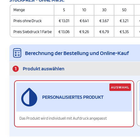
Menge
5
10
30
50
Preis ohne Druck
€
13,01
€
6,41
€
3,67
€
3,21
Preis Siebdruck 1 Farbe
€
13,06
€
9,26
€
6,79
€
5,35
Berechnung der Bestellung und Online-Kauf
1
Produkt auswählen
AUSWAHL
PERSONALISIERTES PRODUKT
Das Produkt wird individuell mit Aufdruck angepasst