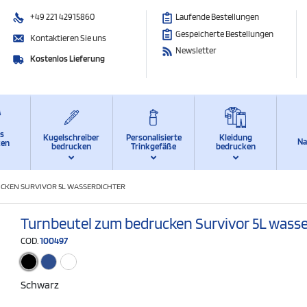
+49 221 42915860
Laufende Bestellungen
Gespeicherte Bestellungen
Kontaktieren Sie uns
Newsletter
Kostenlos Lieferung
ts
Kugelschreiber
Personalisierte
Kleidung
Na
ken
bedrucken
Trinkgefäße
bedrucken
CKEN SURVIVOR 5L WASSERDICHTER
Turnbeutel zum bedrucken Survivor 5L wasse
COD.
100497
Schwarz