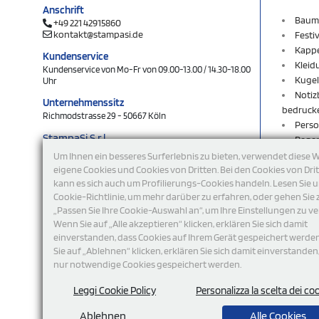
Anschrift
Baum
+49 221 42915860
kontakt@stampasi.de
Festi
Kapp
Kundenservice
Kleid
Kundenservice von Mo-Fr von 09.00-13.00 / 14.30-18.00
Kugel
Uhr
Notiz
Unternehmenssitz
bedruck
Richmodstrasse 29 - 50667 Köln
Perso
StampaSi S.r.l.
Rege
DE356463144
Rucks
Um Ihnen ein besseres Surferlebnis zu bieten, verwendet diese 
Schlü
eigene Cookies und Cookies von Dritten. Bei den Cookies von Dri
folgen Sie uns
kann es sich auch um Profilierungs-Cookies handeln. Lesen Sie 
Schlü
Cookie-Richtlinie, um mehr darüber zu erfahren, oder gehen Sie 
Shop
„Passen Sie Ihre Cookie-Auswahl an“, um Ihre Einstellungen zu ve
Sweat
Wenn Sie auf „Alle akzeptieren“ klicken, erklären Sie sich damit
T-Shi
einverstanden, dass Cookies auf Ihrem Gerät gespeichert werde
Turnb
Sie auf „Ablehnen“ klicken, erklären Sie sich damit einverstanden
USB-S
nur notwendige Cookies gespeichert werden.
Werb
Wohn
Leggi Cookie Policy
Personalizza la scelta dei co
Ablehnen
Alle Cookies