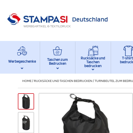
WERBEARTIKEL & TEXTILDRUCK
Rucksäcke und
T-shir
Taschen zum
Werbegeschenke
Taschen
bedruc
Bedrucken
bedrucken
HOME
/
RUCKSÄCKE UND TASCHEN BEDRUCKEN
/
TURNBEUTEL ZUM BEDRU