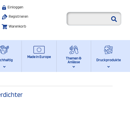
Einloggen
Registrieren
Warenkorb
Made in Europe
Themen &
chhaltig
Druckprodukte
Anlässe
rdichter