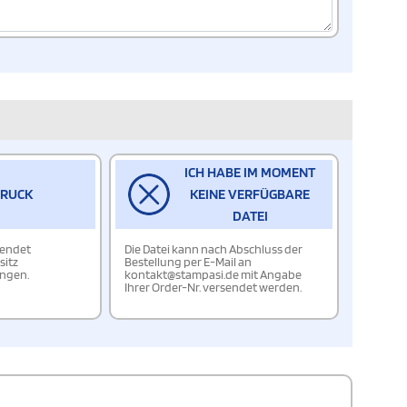
ICH HABE IM MOMENT
DRUCK
KEINE VERFÜGBARE
DATEI
wendet
Die Datei kann nach Abschluss der
sitz
Bestellung per E-Mail an
ungen.
kontakt@stampasi.de mit Angabe
Ihrer Order-Nr. versendet werden.