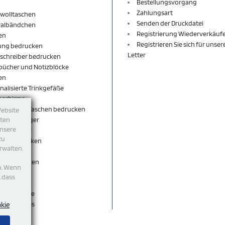
Bestellungsvorgang
Zahlungsart
wolltaschen
Senden der Druckdatei
valbändchen
Registrierung Wiederverkäuf
en
Registrieren Sie sich für unse
ung bedrucken
Letter
schreiber bedrucken
bücher und Notizblöcke
en
nalisierte Trinkgefäße
nschirme
äcke und Taschen bedrucken
Website
sselanhänger
tten
unsere
sselbänder
zu
per bedrucken
rwalten.
shirt
rts bedrucken
n. Wenn
eutel
, dass
ticks
egeschenke
accessoires
okie