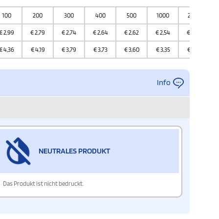
100
200
300
400
500
1000
2000
€
2,99
€
2,79
€
2,74
€
2,64
€
2,62
€
2,54
€
2,48
€
4,36
€
4,19
€
3,79
€
3,73
€
3,60
€
3,35
€
3,33
Info
NEUTRALES PRODUKT
Das Produkt ist nicht bedruckt.