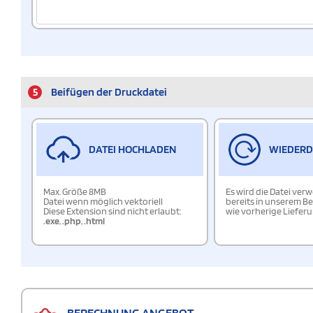
5
Beifügen der Druckdatei
DATEI HOCHLADEN
WIEDER
Max. Größe 8MB
Es wird die Datei ver
Datei wenn möglich vektoriell
bereits in unserem Be
Diese Extension sind nicht erlaubt:
wie vorherige Liefer
.exe
,
.php
,
.html
BERECHNUNG ANGEBOT