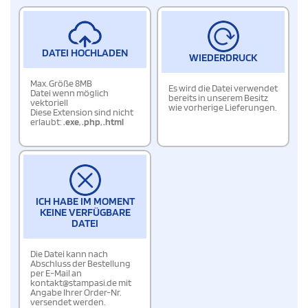
DATEI HOCHLADEN
WIEDERDRUCK
Max. Größe 8MB
Es wird die Datei verwendet
Datei wenn möglich
bereits in unserem Besitz
vektoriell
wie vorherige Lieferungen.
Diese Extension sind nicht
erlaubt:
.exe
,
.php
,
.html
ICH HABE IM MOMENT
KEINE VERFÜGBARE
DATEI
Die Datei kann nach
Abschluss der Bestellung
per E-Mail an
kontakt@stampasi.de mit
Angabe Ihrer Order-Nr.
versendet werden.