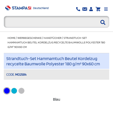
HOME
/
WERBEGESCHENKE
/
HANDTÜCHER
/
STRANDTUCH-SET
HAMMAMTUCH BEUTEL KORDELZUG RECYCELTE BAUMWOLLE POLYESTER 180
G/M² 90X60 CM
Strandtuch-Set Hammamtuch Beutel Kordelzug
recycelte Baumwolle Polyester 180 g/m² 90x60 cm
CODE.
MO2584
Blau