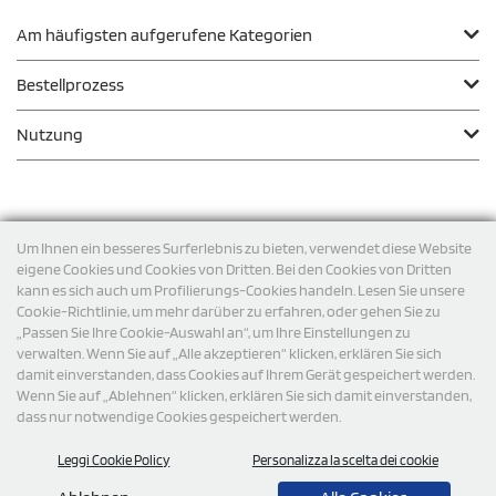
Am häufigsten aufgerufene Kategorien
Bestellprozess
Nutzung
Zahlungsmodalität
Um Ihnen ein besseres Surferlebnis zu bieten, verwendet diese Website
eigene Cookies und Cookies von Dritten. Bei den Cookies von Dritten
kann es sich auch um Profilierungs-Cookies handeln. Lesen Sie unsere
Versand
Cookie-Richtlinie, um mehr darüber zu erfahren, oder gehen Sie zu
„Passen Sie Ihre Cookie-Auswahl an“, um Ihre Einstellungen zu
verwalten. Wenn Sie auf „Alle akzeptieren“ klicken, erklären Sie sich
damit einverstanden, dass Cookies auf Ihrem Gerät gespeichert werden.
Wenn Sie auf „Ablehnen“ klicken, erklären Sie sich damit einverstanden,
dass nur notwendige Cookies gespeichert werden.
Leggi Cookie Policy
Personalizza la scelta dei cookie
© 2026 StampaSi s.r.l. ALLE RECHTE SIND VORBEHALTEN -
Steuernummer DE356463144