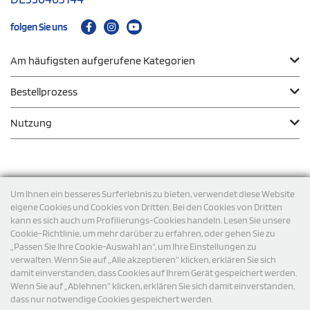
folgen Sie uns
Am häufigsten aufgerufene Kategorien
Bestellprozess
Nutzung
Zahlungsmodalität
Um Ihnen ein besseres Surferlebnis zu bieten, verwendet diese Website
eigene Cookies und Cookies von Dritten. Bei den Cookies von Dritten
kann es sich auch um Profilierungs-Cookies handeln. Lesen Sie unsere
Versand
Cookie-Richtlinie, um mehr darüber zu erfahren, oder gehen Sie zu
„Passen Sie Ihre Cookie-Auswahl an“, um Ihre Einstellungen zu
verwalten. Wenn Sie auf „Alle akzeptieren“ klicken, erklären Sie sich
damit einverstanden, dass Cookies auf Ihrem Gerät gespeichert werden.
Wenn Sie auf „Ablehnen“ klicken, erklären Sie sich damit einverstanden,
dass nur notwendige Cookies gespeichert werden.