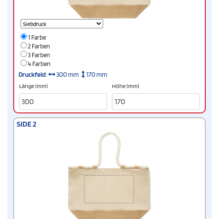
1 Farbe
2 Farben
3 Farben
4 Farben
Druckfeld
:
300 mm
170 mm
Länge (mm)
Höhe (mm)
SIDE 2