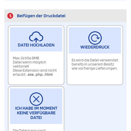
5
Beifügen der Druckdatei
DATEI HOCHLADEN
WIEDERDRUCK
Max. Größe 8MB
Es wird die Datei verwendet
Datei wenn möglich
bereits in unserem Besitz
vektoriell
wie vorherige Lieferungen.
Diese Extension sind nicht
erlaubt:
.exe
,
.php
,
.html
ICH HABE IM MOMENT
KEINE VERFÜGBARE
DATEI
Die Datei kann nach