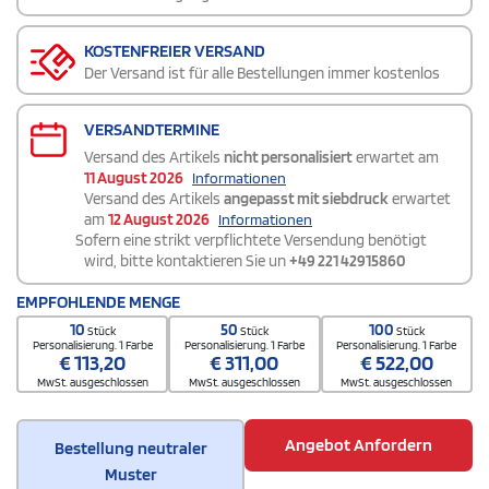
KOSTENFREIER VERSAND
Der Versand ist für alle Bestellungen immer kostenlos
VERSANDTERMINE
Versand des Artikels
nicht personalisiert
erwartet am
11 August 2026
Informationen
Versand des Artikels
angepasst mit siebdruck
erwartet
am
12 August 2026
Informationen
Sofern eine strikt verpflichtete Versendung benötigt
wird, bitte kontaktieren Sie un
+49 221 42915860
EMPFOHLENDE MENGE
10
50
100
Stück
Stück
Stück
Personalisierung. 1 Farbe
Personalisierung. 1 Farbe
Personalisierung. 1 Farbe
€
113,20
€
311,00
€
522,00
MwSt. ausgeschlossen
MwSt. ausgeschlossen
MwSt. ausgeschlossen
Angebot Anfordern
Bestellung neutraler
Muster