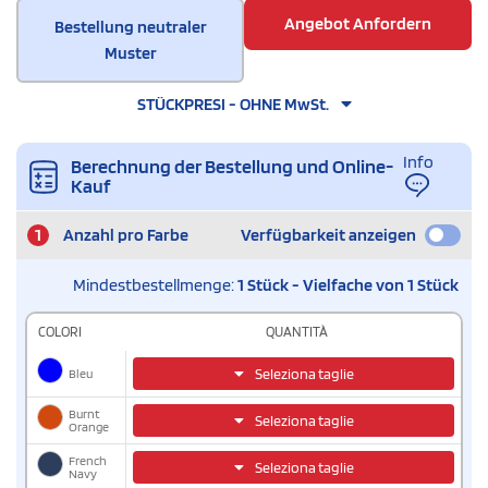
Angebot Anfordern
Bestellung neutraler
Muster
STÜCKPRESI - OHNE MwSt.
Info
Berechnung der Bestellung und Online-
Kauf
1
Anzahl pro Farbe
Verfügbarkeit anzeigen
Mindestbestellmenge:
1 Stück - Vielfache von 1 Stück
COLORI
QUANTITÀ
Bleu
Seleziona taglie
Burnt
Seleziona taglie
Orange
French
Seleziona taglie
Navy