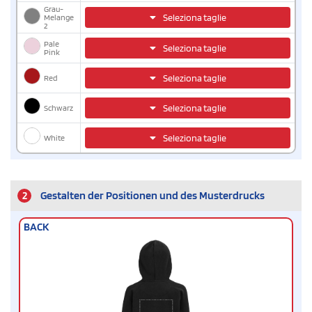
Grau-
Seleziona taglie
Melange
2
Pale
Seleziona taglie
Pink
Red
Seleziona taglie
Schwarz
Seleziona taglie
White
Seleziona taglie
2
Gestalten der Positionen und des Musterdrucks
BACK