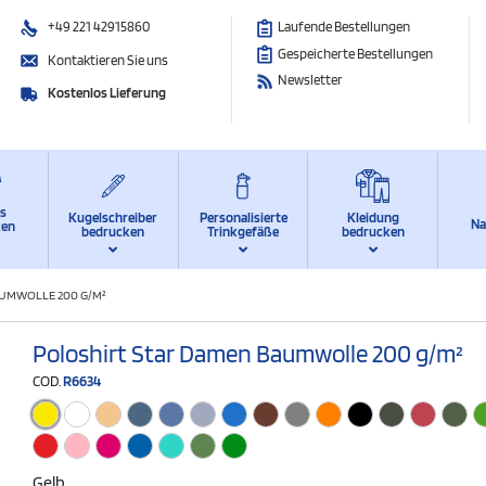
+49 221 42915860
Laufende Bestellungen
Gespeicherte Bestellungen
Kontaktieren Sie uns
Newsletter
Kostenlos Lieferung
ts
Kugelschreiber
Personalisierte
Kleidung
Na
ken
bedrucken
Trinkgefäße
bedrucken
UMWOLLE 200 G/M²
Poloshirt Star Damen Baumwolle 200 g/m²
COD.
R6634
Gelb