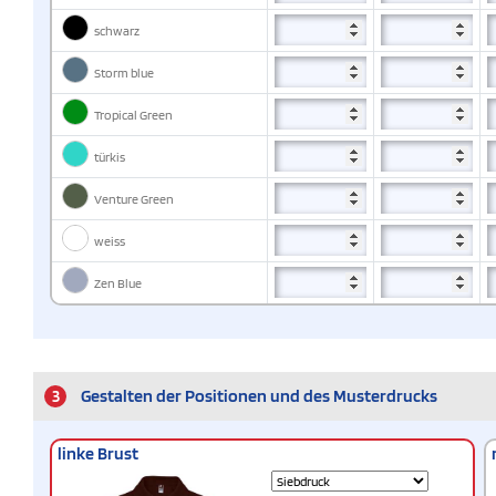
schwarz
Storm blue
Tropical Green
türkis
Venture Green
weiss
Zen Blue
3
Gestalten der Positionen und des Musterdrucks
linke Brust