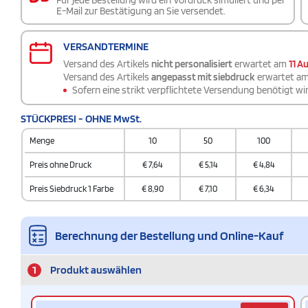
Für jede Bestellung wird ein Vordruck simuliert und per
E-Mail zur Bestätigung an Sie versendet.
VERSANDTERMINE
Versand des Artikels
nicht personalisiert
erwartet am
11 A
Versand des Artikels
angepasst mit siebdruck
erwartet a
Sofern eine strikt verpflichtete Versendung benötigt wir
STÜCKPRESI - OHNE MwSt.
Menge
10
50
100
Preis ohne Druck
€
7,64
€
5,14
€
4,84
Preis Siebdruck 1 Farbe
€
8,90
€
7,10
€
6,34
Berechnung der Bestellung und Online-Kauf
1
Produkt auswählen