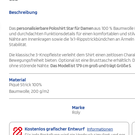
Beschreibung
Das
personalisierbare Poloshirt Star für Damen
aus 100 % Baumwolle 
und durchdachten Funktionsdetails für einen komfortablen und stilv
Nähte am Innenkragen sowie die 1x1-Rippstrickbündchen an Ärmeln u
Stabilität.
Die klassische 3-Knopfleiste verleiht dem Shirt einen zeitlosen Cha
Bewegungsfreiheit bieten. Optional ist eine Brusttasche erhältlich.
ohne störende Nähte.
Das Modell ist 179 cm groß und trägt Größe S
.
Material
Piqué Strick 100%
Baumwolle, 200 g/m2
Marke
Roly
Kostenlos grafischer Entwurf
Informationen