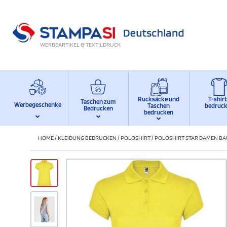
WERBEARTIKEL & TEXTILDRUCK
Rucksäcke und
T-shir
Taschen zum
Werbegeschenke
Taschen
bedruc
Bedrucken
bedrucken
HOME
/
KLEIDUNG BEDRUCKEN
/
POLOSHIRT
/
POLOSHIRT STAR DAMEN BA