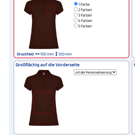
1 Farbe
2 Farben
3 Farben
4 Farben
5 Farben
Druckfeld
:
100 mm
100 mm
Großflächig auf die Vorderseite