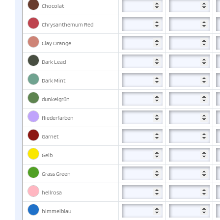
Chocolat
Chrysanthemum Red
Clay Orange
Dark Lead
Dark Mint
dunkelgrün
fliederfarben
Garnet
Gelb
Grass Green
hellrosa
himmelblau