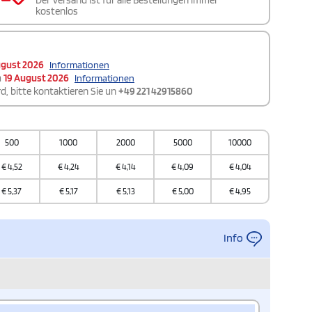
Der Versand ist für alle Bestellungen immer
kostenlos
ugust 2026
Informationen
m
19 August 2026
Informationen
d, bitte kontaktieren Sie un
+49 221 42915860
500
1000
2000
5000
10000
€
4,52
€
4,24
€
4,14
€
4,09
€
4,04
€
5,37
€
5,17
€
5,13
€
5,00
€
4,95
Info