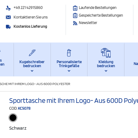
+49 221 42915860
Laufende Bestellungen
Gespeicherte Bestellungen
Kontaktieren Sie uns
Newsletter
Kostenlos Lieferung
ts
Kugelschreiber
Personalisierte
Kleidung
Na
ken
bedrucken
Trinkgefäße
bedrucken
SCHE MIT IHREM LOGO- AUS 600D POLYESTER
Sporttasche mit Ihrem Logo- Aus 600D Poly
COD.
KC5078
Schwarz