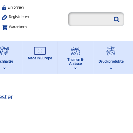
Einloggen
Registrieren
Warenkorb
Made in Europe
Themen &
chhaltig
Druckprodukte
Anlässe
ester