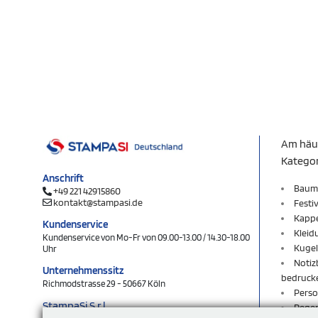
Am häu
Katego
Anschrift
Baum
+49 221 42915860
kontakt@stampasi.de
Festi
Kapp
Kundenservice
Kleid
Kundenservice von Mo-Fr von 09.00-13.00 / 14.30-18.00
Kugel
Uhr
Notiz
Unternehmenssitz
bedruck
Richmodstrasse 29 - 50667 Köln
Perso
StampaSi S.r.l.
Rege
DE356463144