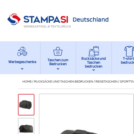
WERBEARTIKEL & TEXTILDRUCK
Rucksäcke und
T-shir
Taschen zum
Werbegeschenke
Taschen
bedruc
Bedrucken
bedrucken
HOME
/
RUCKSÄCKE UND TASCHEN BEDRUCKEN
/
REISETASCHEN
/
SPORTTA