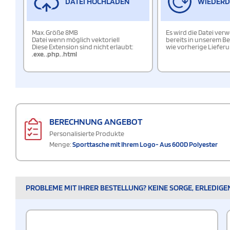
DATEI HOCHLADEN
WIEDER
Max. Größe 8MB
Es wird die Datei ver
Datei wenn möglich vektoriell
bereits in unserem Be
Diese Extension sind nicht erlaubt:
wie vorherige Liefer
.exe
,
.php
,
.html
BERECHNUNG ANGEBOT
Personalisierte Produkte
Menge:
Sporttasche mit Ihrem Logo- Aus 600D Polyester
PROBLEME MIT IHRER BESTELLUNG? KEINE SORGE, ERLEDIGE