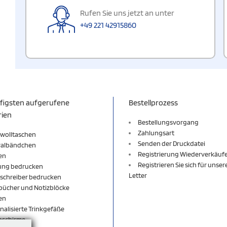
Rufen Sie uns jetzt an unter
+49 221 42915860
figsten aufgerufene
Bestellprozess
rien
Bestellungsvorgang
Zahlungsart
wolltaschen
Senden der Druckdatei
valbändchen
Registrierung Wiederverkäuf
en
Registrieren Sie sich für unse
ung bedrucken
Letter
schreiber bedrucken
bücher und Notizblöcke
en
nalisierte Trinkgefäße
nschirme