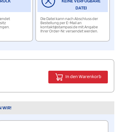
DRUCK
KEINE VERFÜGBARE
DATEI
wendet
Die Datei kann nach Abschluss der
sitz
Bestellung per E-Mail an
ungen.
kontakt@stampasi.de mit Angabe
Ihrer Order-Nr. versendet werden.
In den Warenkorb
N WIR!