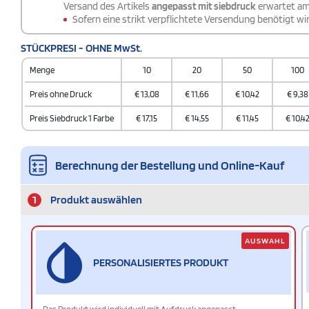
Versand des Artikels
angepasst mit siebdruck
erwartet a
Sofern eine strikt verpflichtete Versendung benötigt wir
STÜCKPRESI - OHNE MwSt.
Menge
10
20
50
100
Preis ohne Druck
€
13,08
€
11,66
€
10,42
€
9,38
Preis Siebdruck 1 Farbe
€
17,15
€
14,55
€
11,45
€
10,4
Berechnung der Bestellung und Online-Kauf
1
Produkt auswählen
AUSWAHL
PERSONALISIERTES PRODUKT