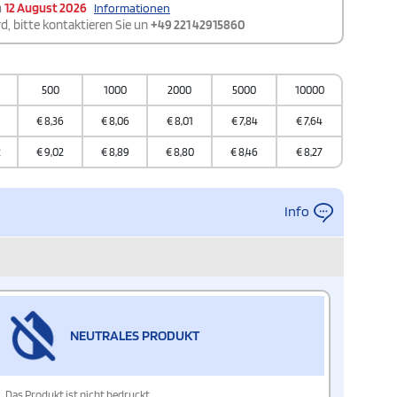
m
12 August 2026
Informationen
d, bitte kontaktieren Sie un
+49 221 42915860
500
1000
2000
5000
10000
€
8,36
€
8,06
€
8,01
€
7,84
€
7,64
2
€
9,02
€
8,89
€
8,80
€
8,46
€
8,27
Info
NEUTRALES PRODUKT
Das Produkt ist nicht bedruckt.